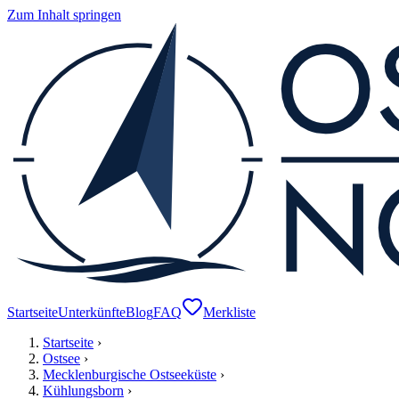
Zum Inhalt springen
Startseite
Unterkünfte
Blog
FAQ
Merkliste
Startseite
›
Ostsee
›
Mecklenburgische Ostseeküste
›
Kühlungsborn
›