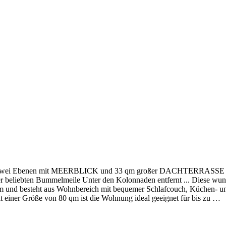
en auf zwei Ebenen mit MEERBLICK und 33 qm großer DACHTERRAS
er beliebten Bummelmeile Unter den Kolonnaden entfernt ... Diese 
m und besteht aus Wohnbereich mit bequemer Schlafcouch, Küchen- un
 einer Größe von 80 qm ist die Wohnung ideal geeignet für bis zu
…