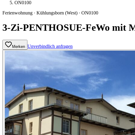
ON0100
Ferienwohnung
·
Kühlungsborn
(West)
·
ON0100
3-Zi-PENTHOSUE-FeWo mit Me
Unverbindlich anfragen
Merken