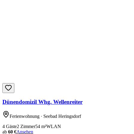
Dünendomizil Whg. Wellenreiter
Ferienwohnung
· Seebad Heringsdorf
4
Gäste
2
Zimmer
54
m²
WLAN
ab
60 €
Ansehen