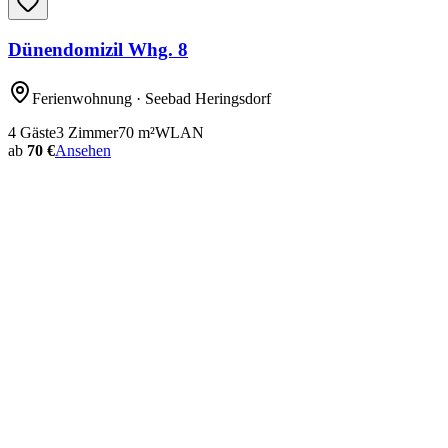
Dünendomizil Whg. 8
Ferienwohnung
· Seebad Heringsdorf
4
Gäste
3
Zimmer
70
m²
WLAN
ab
70 €
Ansehen