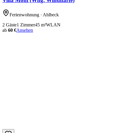
Villa Moni (Whg. Windharfe)
Ferienwohnung
· Ahlbeck
2
Gäste
1
Zimmer
45
m²
WLAN
ab
60 €
Ansehen