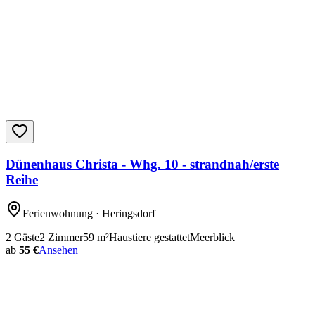
Dünenhaus Christa - Whg. 10 - strandnah/erste
Reihe
Ferienwohnung
· Heringsdorf
2
Gäste
2
Zimmer
59
m²
Haustiere gestattet
Meerblick
ab
55 €
Ansehen