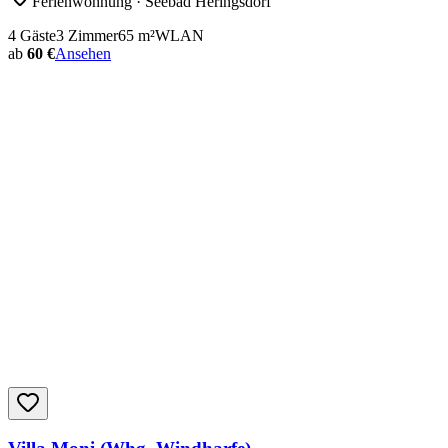
Ferienwohnung
· Seebad Heringsdorf
4
Gäste
3
Zimmer
65
m²
WLAN
ab
60 €
Ansehen