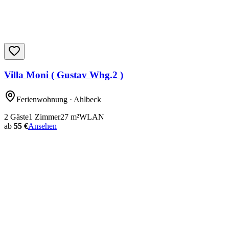
Villa Moni ( Gustav Whg.2 )
Ferienwohnung
· Ahlbeck
2
Gäste
1
Zimmer
27
m²
WLAN
ab
55 €
Ansehen