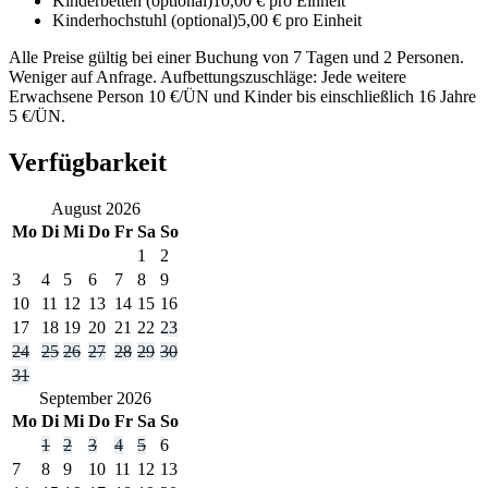
Kinderbetten
(optional)
10,00 € pro Einheit
Kinderhochstuhl
(optional)
5,00 € pro Einheit
Alle Preise gültig bei einer Buchung von 7 Tagen und 2 Personen.
Weniger auf Anfrage. Aufbettungszuschläge: Jede weitere
Erwachsene Person 10 €/ÜN und Kinder bis einschließlich 16 Jahre
5 €/ÜN.
Verfügbarkeit
August
2026
Mo
Di
Mi
Do
Fr
Sa
So
1
2
3
4
5
6
7
8
9
10
11
12
13
14
15
16
17
18
19
20
21
22
23
24
25
26
27
28
29
30
31
September
2026
Mo
Di
Mi
Do
Fr
Sa
So
1
2
3
4
5
6
7
8
9
10
11
12
13