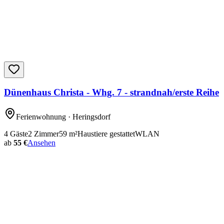
Dünenhaus Christa - Whg. 7 - strandnah/erste Reihe
Ferienwohnung
· Heringsdorf
4
Gäste
2
Zimmer
59
m²
Haustiere gestattet
WLAN
ab
55 €
Ansehen