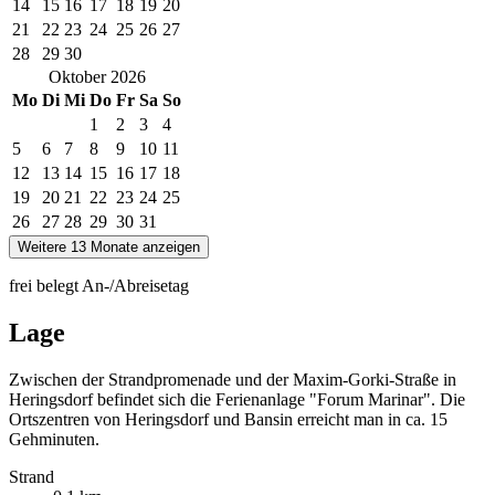
14
15
16
17
18
19
20
21
22
23
24
25
26
27
28
29
30
Oktober
2026
Mo
Di
Mi
Do
Fr
Sa
So
1
2
3
4
5
6
7
8
9
10
11
12
13
14
15
16
17
18
19
20
21
22
23
24
25
26
27
28
29
30
31
Weitere 13 Monate anzeigen
frei
belegt
An-/Abreisetag
Lage
Zwischen der Strandpromenade und der Maxim-Gorki-Straße in
Heringsdorf befindet sich die Ferienanlage "Forum Marinar". Die
Ortszentren von Heringsdorf und Bansin erreicht man in ca. 15
Gehminuten.
Strand