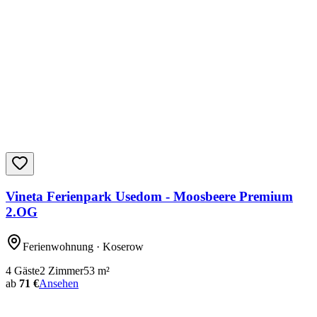
Vineta Ferienpark Usedom - Moosbeere Premium
2.OG
Ferienwohnung
· Koserow
4
Gäste
2
Zimmer
53
m²
ab
71 €
Ansehen