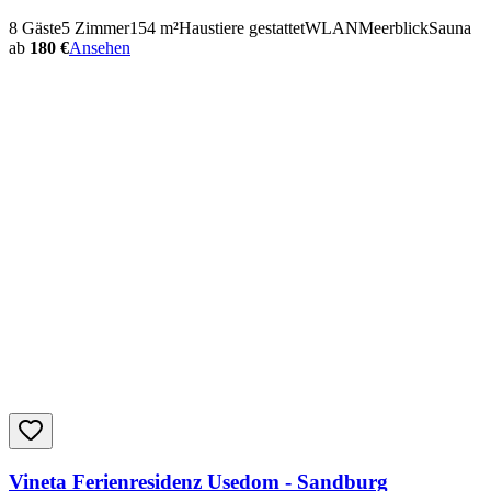
8
Gäste
5
Zimmer
154
m²
Haustiere gestattet
WLAN
Meerblick
Sauna
ab
180 €
Ansehen
Vineta Ferienresidenz Usedom - Sandburg