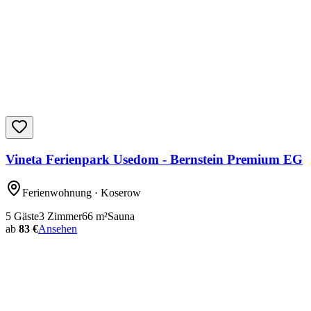
Vineta Ferienpark Usedom - Bernstein Premium EG
Ferienwohnung
· Koserow
5
Gäste
3
Zimmer
66
m²
Sauna
ab
83 €
Ansehen