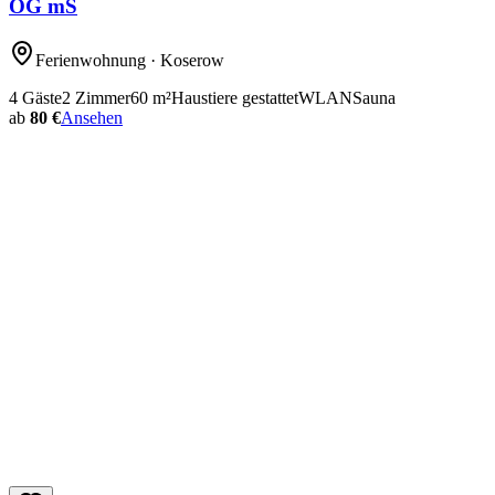
OG mS
Ferienwohnung
· Koserow
4
Gäste
2
Zimmer
60
m²
Haustiere gestattet
WLAN
Sauna
ab
80 €
Ansehen