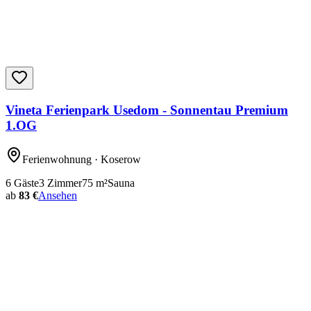
Vineta Ferienpark Usedom - Sonnentau Premium
1.OG
Ferienwohnung
· Koserow
6
Gäste
3
Zimmer
75
m²
Sauna
ab
83 €
Ansehen