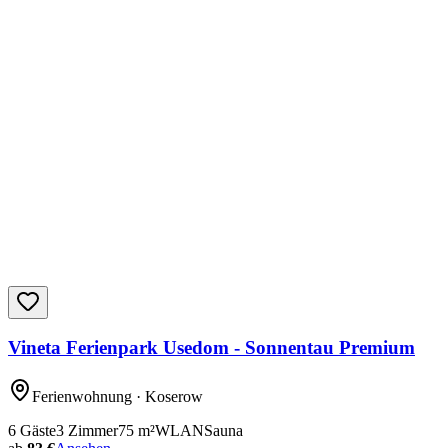
Vineta Ferienpark Usedom - Sonnentau Premium
Ferienwohnung
· Koserow
6
Gäste
3
Zimmer
75
m²
WLAN
Sauna