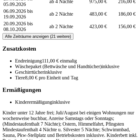
ab 4 Nächte
975,00 €
216,00 €
05.09.2026
06.09.2026 bis
ab 2 Nächte
483,00 €
186,00 €
19.09.2026
20.09.2026 bis
ab 2 Nächte
423,00 €
156,00 €
08.10.2026
Alle Zeiträume anzeigen (21 weitere)
Zusatzkosten
Endreinigung
111,00 € einmalig
Wäschepaket (Bettwäsche und Handtücher)
inklusive
Geschirrtücher
inklusive
Tiere
8,00 € pro Einheit und Tag
Ermäßigungen
Kinderermäßigung
inklusive
Kinder unter 12 Jahre frei; Juli/August bei einigen Wohnungen nur
wochenweise buchbar, Anreise Samstags oder Sonntags;
(Mindestaufenthalt 7 Nächte); Ostern, Himmelfahrt, Pfingsten
Mindestaufenthalt 4 Nächte u. Silvester 5 Nächte; Schwimmbad,
Sauna, Pkw-Stellplatz und Betriebskosten inklusive. Kinderbett inkl.