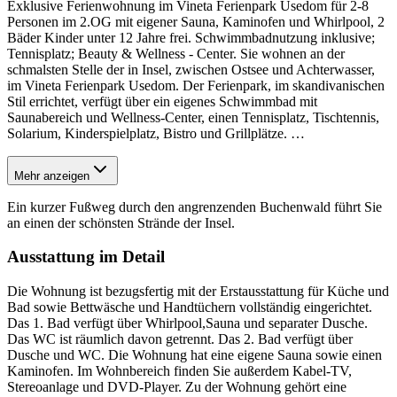
Exklusive Ferienwohnung im Vineta Ferienpark Usedom für 2-8
Personen im 2.OG mit eigener Sauna, Kaminofen und Whirlpool, 2
Bäder Kinder unter 12 Jahre frei. Schwimmbadnutzung inklusive;
Tennisplatz; Beauty & Wellness - Center. Sie wohnen an der
schmalsten Stelle der in Insel, zwischen Ostsee und Achterwasser,
im Vineta Ferienpark Usedom. Der Ferienpark, im skandivanischen
Stil errichtet, verfügt über ein eigenes Schwimmbad mit
Saunabereich und Wellness-Center, einen Tennisplatz, Tischtennis,
Solarium, Kinderspielplatz, Bistro und Grillplätze.
…
Mehr anzeigen
Ein kurzer Fußweg durch den angrenzenden Buchenwald führt Sie
an einen der schönsten Strände der Insel.
Ausstattung im Detail
Die Wohnung ist bezugsfertig mit der Erstausstattung für Küche und
Bad sowie Bettwäsche und Handtüchern vollständig eingerichtet.
Das 1. Bad verfügt über Whirlpool,Sauna und separater Dusche.
Das WC ist räumlich davon getrennt. Das 2. Bad verfügt über
Dusche und WC. Die Wohnung hat eine eigene Sauna sowie einen
Kaminofen. Im Wohnbereich finden Sie außerdem Kabel-TV,
Stereoanlage und DVD-Player. Zu der Wohnung gehört eine