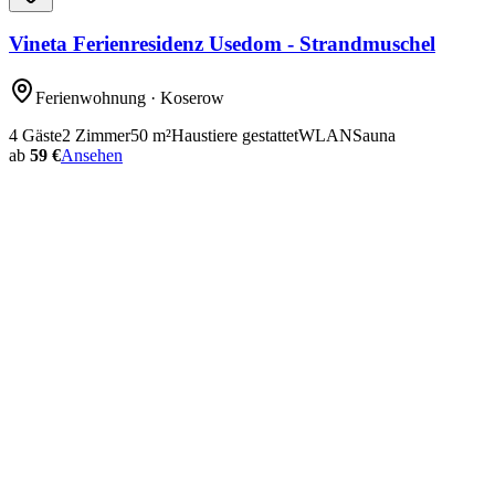
Vineta Ferienresidenz Usedom - Strandmuschel
Ferienwohnung
· Koserow
4
Gäste
2
Zimmer
50
m²
Haustiere gestattet
WLAN
Sauna
ab
59 €
Ansehen