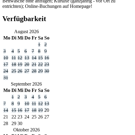
Bettwäsche bitte anfragen; Kurtaxe (ganzjährig - vor Ort zu
entrichten); Online-Buchungen auf Homepage!
Verfügbarkeit
August
2026
Mo
Di
Mi
Do
Fr
Sa
So
1
2
3
4
5
6
7
8
9
10
11
12
13
14
15
16
17
18
19
20
21
22
23
24
25
26
27
28
29
30
31
September
2026
Mo
Di
Mi
Do
Fr
Sa
So
1
2
3
4
5
6
7
8
9
10
11
12
13
14
15
16
17
18
19
20
21
22
23
24
25
26
27
28
29
30
Oktober
2026