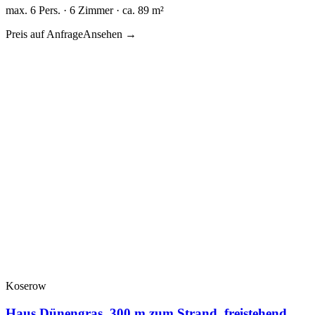
max. 6 Pers. · 6 Zimmer · ca. 89 m²
Preis auf Anfrage
Ansehen →
Koserow
Haus Dünengras, 300 m zum Strand, freistehend,