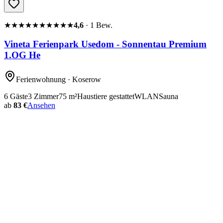
★★★★★
★★★★★
4,6
·
1
Bew.
Vineta Ferienpark Usedom - Sonnentau Premium
1.OG He
Ferienwohnung
· Koserow
6
Gäste
3
Zimmer
75
m²
Haustiere gestattet
WLAN
Sauna
ab
83 €
Ansehen