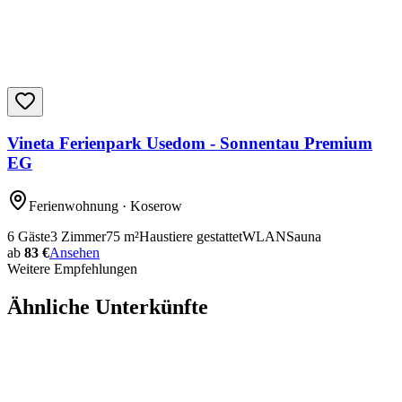
Vineta Ferienpark Usedom - Sonnentau Premium
EG
Ferienwohnung
· Koserow
6
Gäste
3
Zimmer
75
m²
Haustiere gestattet
WLAN
Sauna
ab
83 €
Ansehen
Weitere Empfehlungen
Ähnliche Unterkünfte