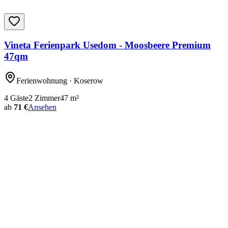
Vineta Ferienpark Usedom - Moosbeere Premium
47qm
Ferienwohnung
· Koserow
4
Gäste
2
Zimmer
47
m²
ab
71 €
Ansehen