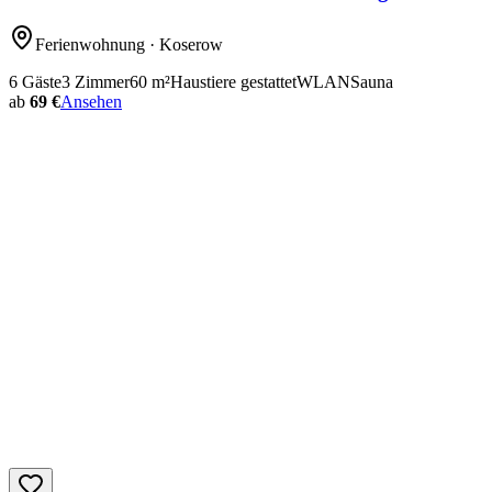
Ferienwohnung
· Koserow
6
Gäste
3
Zimmer
60
m²
Haustiere gestattet
WLAN
Sauna
ab
69 €
Ansehen