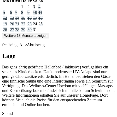
Mo
Di
Mi
Do
Fr
Sa
So
1
2
3
4
5
6
7
8
9
10
11
12
13
14
15
16
17
18
19
20
21
22
23
24
25
26
27
28
29
30
31
Weitere 13 Monate anzeigen
frei
belegt
An-/Abreisetag
Lage
Das ganzjährig geöffnete Hallenbad ( inklusive) verfügt über ein
separates Kinderbecken. Dank modernster UV-Anlage sind nur
geringe Chlorzusätze erforderlich. Im Hallenbad stehen den Gästen
eine finnische Sauna und eine Infrarotsauna sowie ein Solarium zur
Verfügung. Das Wellness-Center Usedom mit vielfältigen Massage-
und Kosmetikangeboten befindet sich unmittelbar am Schwimmbad.
Weitere Informationen erhalten Sie auf unserer HomePage. Dort
können Sie auch die Preise für den entsprechenden Zeitraum
ermitteln und Online buchen.
Strand