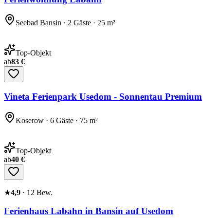
Seebad Bansin · 2 Gäste · 25 m²
Top-Objekt
ab
83 €
Vineta Ferienpark Usedom - Sonnentau Premium
Koserow · 6 Gäste · 75 m²
Top-Objekt
ab
40 €
★
4,9
·
12
Bew.
Ferienhaus Labahn in Bansin auf Usedom