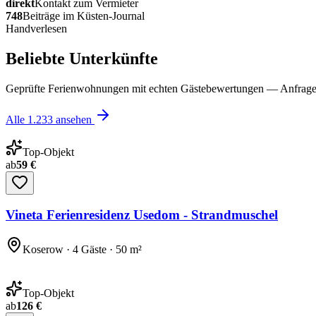
direkt
Kontakt zum Vermieter
748
Beiträge im Küsten-Journal
Handverlesen
Beliebte Unterkünfte
Geprüfte Ferienwohnungen mit echten Gästebewertungen — Anfrage 
Alle
1.233
ansehen
Top-Objekt
ab
59 €
Vineta Ferienresidenz Usedom - Strandmuschel
Koserow · 4 Gäste · 50 m²
Top-Objekt
ab
126 €