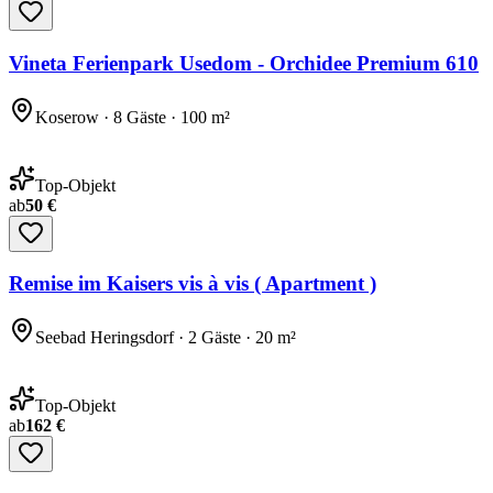
Vineta Ferienpark Usedom - Orchidee Premium 610
Koserow · 8 Gäste · 100 m²
Top-Objekt
ab
50 €
Remise im Kaisers vis à vis ( Apartment )
Seebad Heringsdorf · 2 Gäste · 20 m²
Top-Objekt
ab
162 €