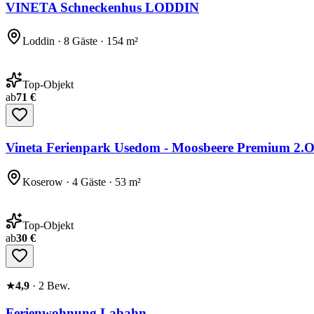
VINETA Schneckenhus LODDIN
Loddin · 8 Gäste · 154 m²
Top-Objekt
ab
71 €
Vineta Ferienpark Usedom - Moosbeere Premium 2.
Koserow · 4 Gäste · 53 m²
Top-Objekt
ab
30 €
★
4,9
·
2
Bew.
Ferienwohnung Labahn