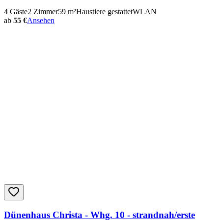
4
Gäste
2
Zimmer
59
m²
Haustiere gestattet
WLAN
ab
55 €
Ansehen
Dünenhaus Christa - Whg. 10 - strandnah/erste