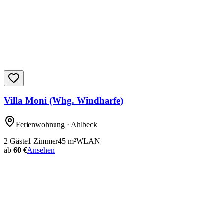
Villa Moni (Whg. Windharfe)
Ferienwohnung
· Ahlbeck
2
Gäste
1
Zimmer
45
m²
WLAN
ab
60 €
Ansehen