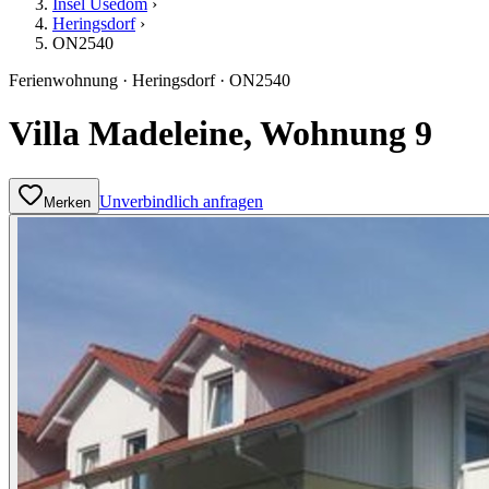
Insel Usedom
›
Heringsdorf
›
ON2540
Ferienwohnung
·
Heringsdorf
·
ON2540
Villa Madeleine, Wohnung 9
Unverbindlich anfragen
Merken