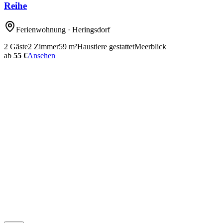
Reihe
Ferienwohnung
· Heringsdorf
2
Gäste
2
Zimmer
59
m²
Haustiere gestattet
Meerblick
ab
55 €
Ansehen