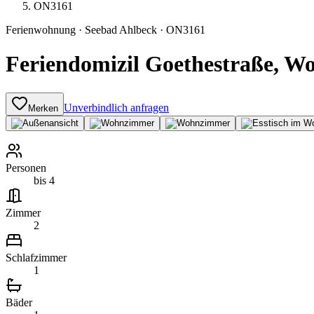
ON3161
Ferienwohnung
·
Seebad Ahlbeck
·
ON3161
Feriendomizil Goethestraße, W
Unverbindlich anfragen
Merken
Personen
bis 4
Zimmer
2
Schlafzimmer
1
Bäder