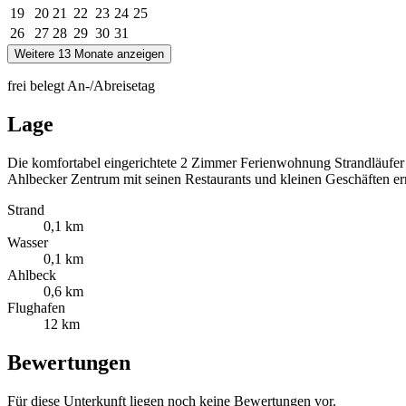
19
20
21
22
23
24
25
26
27
28
29
30
31
Weitere 13 Monate anzeigen
frei
belegt
An-/Abreisetag
Lage
Die komfortabel eingerichtete 2 Zimmer Ferienwohnung Strandläufer
Ahlbecker Zentrum mit seinen Restaurants und kleinen Geschäften err
Strand
0,1 km
Wasser
0,1 km
Ahlbeck
0,6 km
Flughafen
12 km
Bewertungen
Für diese Unterkunft liegen noch keine Bewertungen vor.