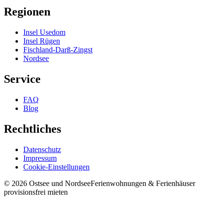
Regionen
Insel Usedom
Insel Rügen
Fischland-Darß-Zingst
Nordsee
Service
FAQ
Blog
Rechtliches
Datenschutz
Impressum
Cookie-Einstellungen
©
2026
Ostsee und Nordsee
Ferienwohnungen & Ferienhäuser
provisionsfrei mieten