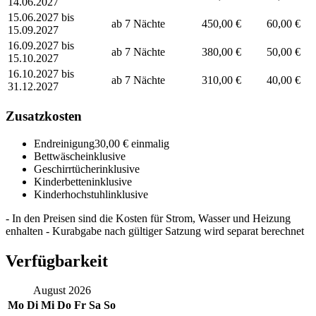
14.06.2027
15.06.2027 bis
ab 7 Nächte
450,00 €
60,00 €
15.09.2027
16.09.2027 bis
ab 7 Nächte
380,00 €
50,00 €
15.10.2027
16.10.2027 bis
ab 7 Nächte
310,00 €
40,00 €
31.12.2027
Zusatzkosten
Endreinigung
30,00 € einmalig
Bettwäsche
inklusive
Geschirrtücher
inklusive
Kinderbetten
inklusive
Kinderhochstuhl
inklusive
- In den Preisen sind die Kosten für Strom, Wasser und Heizung
enhalten - Kurabgabe nach gültiger Satzung wird separat berechnet
Verfügbarkeit
August
2026
Mo
Di
Mi
Do
Fr
Sa
So