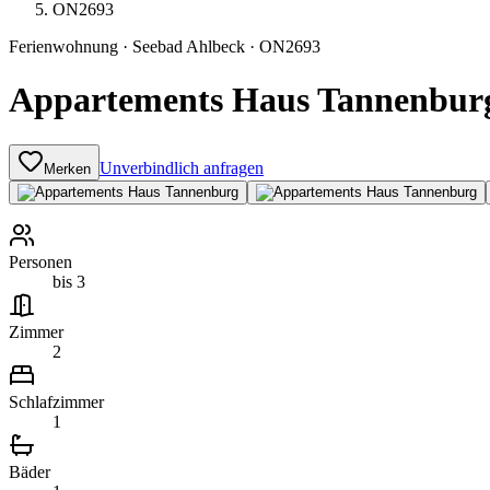
ON2693
Ferienwohnung
·
Seebad Ahlbeck
·
ON2693
Appartements Haus Tannenburg
Unverbindlich anfragen
Merken
Personen
bis 3
Zimmer
2
Schlafzimmer
1
Bäder