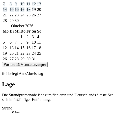
7
8
9
10
11
12
13
14
15
16
17
18
19
20
21
22
23
24
25
26
27
28
29
30
Oktober
2026
Mo
Di
Mi
Do
Fr
Sa
So
1
2
3
4
5
6
7
8
9
10
11
12
13
14
15
16
17
18
19
20
21
22
23
24
25
26
27
28
29
30
31
Weitere 13 Monate anzeigen
frei
belegt
An-/Abreisetag
Lage
Die Strandpromenade lädt zum flanieren und Deutschlands älteste Se
sich in fußläufiger Entfernung.
Strand
0 km