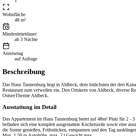
1
Wohnfläche
48 m²
Mindestmietdauer
ab 3 Nächte
Anreisetag
auf Anfrage
Beschreibung
Das Haus Tannenburg liegt in Ahlbeck, dem östlichsten der drei Kais
Restaurant zum verweilen ein. Den Ortskern von Ahlbeck, diverse Rest
OstseeTherme Ahlbeck.
Ausstattung im Detail
Das Appartement im Haus Tannenburg bietet auf 48m² Platz für 2 -
befinden sich eine komplett ausgestattete Küchenzeile sowie eine aus
die Sonne genießen, Frühstücken, entspannen und den Tag ausklingen
Max. 1,50 m Autohöhe, max. 2 t Gewicht,max.
…