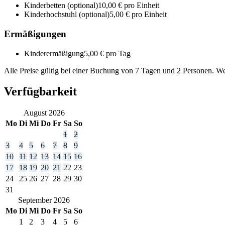
Kinderbetten
(optional)
10,00 € pro Einheit
Kinderhochstuhl
(optional)
5,00 € pro Einheit
Ermäßigungen
Kinderermäßigung
5,00 € pro Tag
Alle Preise gültig bei einer Buchung von 7 Tagen und 2 Personen. W
Verfügbarkeit
August
2026
Mo
Di
Mi
Do
Fr
Sa
So
1
2
3
4
5
6
7
8
9
10
11
12
13
14
15
16
17
18
19
20
21
22
23
24
25
26
27
28
29
30
31
September
2026
Mo
Di
Mi
Do
Fr
Sa
So
1
2
3
4
5
6