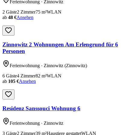
Ferienwohnung
· Zinnowitz
2
Gäste
2
Zimmer
75
m²
WLAN
ab
48 €
Ansehen
Zinnowitz 2 Wohnungen Am Erlengrund für 6
Personen
Ferienwohnung
· Zinnowitz
(Zinnowitz)
6
Gäste
4
Zimmer
82
m²
WLAN
ab
105 €
Ansehen
Residenz Sanssouci Wohnung 6
Ferienwohnung
· Zinnowitz
3
Gäste
2
Zimmer
39
m²
Haustiere gestattet
WLAN