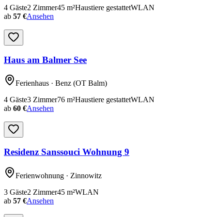
4
Gäste
2
Zimmer
45
m²
Haustiere gestattet
WLAN
ab
57 €
Ansehen
Haus am Balmer See
Ferienhaus
· Benz
(OT Balm)
4
Gäste
3
Zimmer
76
m²
Haustiere gestattet
WLAN
ab
60 €
Ansehen
Residenz Sanssouci Wohnung 9
Ferienwohnung
· Zinnowitz
3
Gäste
2
Zimmer
45
m²
WLAN
ab
57 €
Ansehen