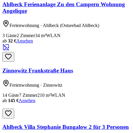
Ahlbeck Ferienanlage Zu den Campern Wohnung
Angelique
Ferienwohnung
· Ahlbeck
(Ostseebad Ahlbeck)
3
Gäste
2
Zimmer
34
m²
WLAN
ab
32 €
Ansehen
Zinnowitz Frankstraße Haus
Ferienwohnung
· Zinnowitz
14
Gäste
7
Zimmer
210
m²
WLAN
ab
145 €
Ansehen
Ahlbeck Villa Stephanie Bungalow 2 für 3 Personen