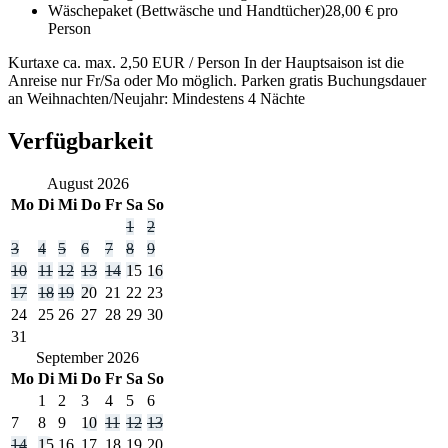
Wäschepaket (Bettwäsche und Handtücher)
28,00 € pro
Person
Kurtaxe ca. max. 2,50 EUR / Person In der Hauptsaison ist die
Anreise nur Fr/Sa oder Mo möglich. Parken gratis Buchungsdauer
an Weihnachten/Neujahr: Mindestens 4 Nächte
Verfügbarkeit
August
2026
Mo
Di
Mi
Do
Fr
Sa
So
1
2
3
4
5
6
7
8
9
10
11
12
13
14
15
16
17
18
19
20
21
22
23
24
25
26
27
28
29
30
31
September
2026
Mo
Di
Mi
Do
Fr
Sa
So
1
2
3
4
5
6
7
8
9
10
11
12
13
14
15
16
17
18
19
20