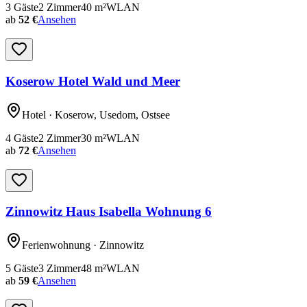
3
Gäste
2
Zimmer
40
m²
WLAN
ab
52 €
Ansehen
Koserow Hotel Wald und Meer
Hotel
· Koserow, Usedom, Ostsee
4
Gäste
2
Zimmer
30
m²
WLAN
ab
72 €
Ansehen
Zinnowitz Haus Isabella Wohnung 6
Ferienwohnung
· Zinnowitz
5
Gäste
3
Zimmer
48
m²
WLAN
ab
59 €
Ansehen