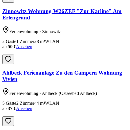
Zinnowitz Wohnung W26ZEF "Zur Karline" Am
Erlengrund
Ferienwohnung
· Zinnowitz
2
Gäste
1
Zimmer
28
m²
WLAN
ab
50 €
Ansehen
Ahlbeck Ferienanlage Zu den Campern Wohnung
Vivien
Ferienwohnung
· Ahlbeck
(Ostseebad Ahlbeck)
5
Gäste
2
Zimmer
44
m²
WLAN
ab
37 €
Ansehen