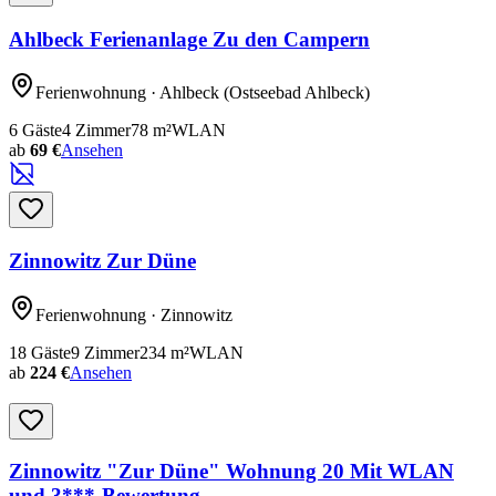
Ahlbeck Ferienanlage Zu den Campern
Ferienwohnung
· Ahlbeck
(Ostseebad Ahlbeck)
6
Gäste
4
Zimmer
78
m²
WLAN
ab
69 €
Ansehen
Zinnowitz Zur Düne
Ferienwohnung
· Zinnowitz
18
Gäste
9
Zimmer
234
m²
WLAN
ab
224 €
Ansehen
Zinnowitz "Zur Düne" Wohnung 20 Mit WLAN
und 3***-Bewertung