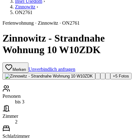
Insel Usedom
›
Zinnowitz
›
ON2761
Ferienwohnung
·
Zinnowitz
·
ON2761
Zinnowitz - Strandnahe
Wohnung 10 W10ZDK
Unverbindlich anfragen
Merken
+
5
Fotos
Personen
bis 3
Zimmer
2
Schlafzimmer