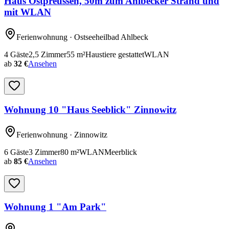
Haus Ostpreussen, 50m zum Ahlbecker Strand und
mit WLAN
Ferienwohnung
· Ostseeheilbad Ahlbeck
4
Gäste
2,5
Zimmer
55
m²
Haustiere gestattet
WLAN
ab
32 €
Ansehen
Wohnung 10 "Haus Seeblick" Zinnowitz
Ferienwohnung
· Zinnowitz
6
Gäste
3
Zimmer
80
m²
WLAN
Meerblick
ab
85 €
Ansehen
Wohnung 1 "Am Park"