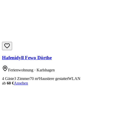
Hafenidyll Fewo Dörthe
Ferienwohnung
· Karlshagen
4
Gäste
3
Zimmer
70
m²
Haustiere gestattet
WLAN
ab
60 €
Ansehen