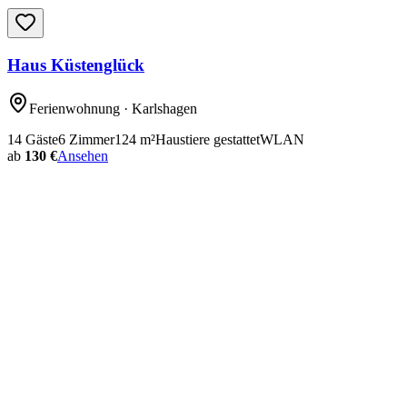
Haus Küstenglück
Ferienwohnung
· Karlshagen
14
Gäste
6
Zimmer
124
m²
Haustiere gestattet
WLAN
ab
130 €
Ansehen