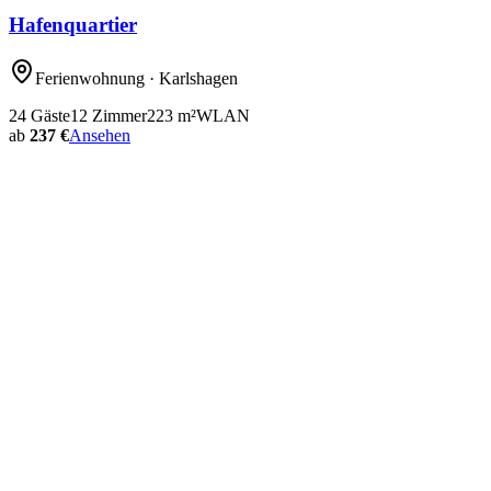
Hafenquartier
Ferienwohnung
· Karlshagen
24
Gäste
12
Zimmer
223
m²
WLAN
ab
237 €
Ansehen