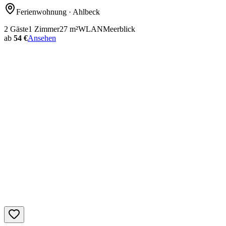
Ferienwohnung
· Ahlbeck
2
Gäste
1
Zimmer
27
m²
WLAN
Meerblick
ab
54 €
Ansehen