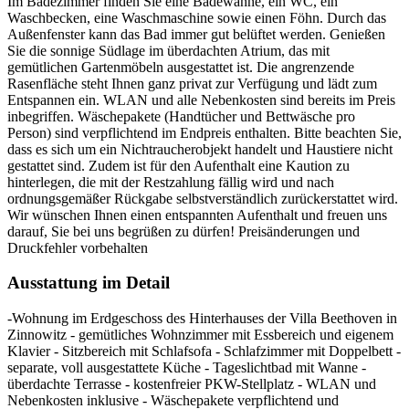
Im Badezimmer finden Sie eine Badewanne, ein WC, ein
Waschbecken, eine Waschmaschine sowie einen Föhn. Durch das
Außenfenster kann das Bad immer gut belüftet werden. Genießen
Sie die sonnige Südlage im überdachten Atrium, das mit
gemütlichen Gartenmöbeln ausgestattet ist. Die angrenzende
Rasenfläche steht Ihnen ganz privat zur Verfügung und lädt zum
Entspannen ein. WLAN und alle Nebenkosten sind bereits im Preis
inbegriffen. Wäschepakete (Handtücher und Bettwäsche pro
Person) sind verpflichtend im Endpreis enthalten. Bitte beachten Sie,
dass es sich um ein Nichtraucherobjekt handelt und Haustiere nicht
gestattet sind. Zudem ist für den Aufenthalt eine Kaution zu
hinterlegen, die mit der Restzahlung fällig wird und nach
ordnungsgemäßer Rückgabe selbstverständlich zurückerstattet wird.
Wir wünschen Ihnen einen entspannten Aufenthalt und freuen uns
darauf, Sie bei uns begrüßen zu dürfen! Preisänderungen und
Druckfehler vorbehalten
Ausstattung im Detail
-Wohnung im Erdgeschoss des Hinterhauses der Villa Beethoven in
Zinnowitz - gemütliches Wohnzimmer mit Essbereich und eigenem
Klavier - Sitzbereich mit Schlafsofa - Schlafzimmer mit Doppelbett -
separate, voll ausgestattete Küche - Tageslichtbad mit Wanne -
überdachte Terrasse - kostenfreier PKW-Stellplatz - WLAN und
Nebenkosten inklusive - Wäschepakete verpflichtend und