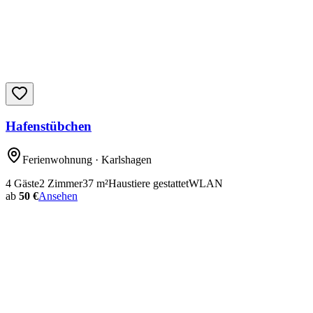
Hafenstübchen
Ferienwohnung
· Karlshagen
4
Gäste
2
Zimmer
37
m²
Haustiere gestattet
WLAN
ab
50 €
Ansehen