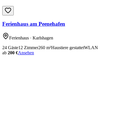
Ferienhaus am Peenehafen
Ferienhaus
· Karlshagen
24
Gäste
12
Zimmer
260
m²
Haustiere gestattet
WLAN
ab
200 €
Ansehen