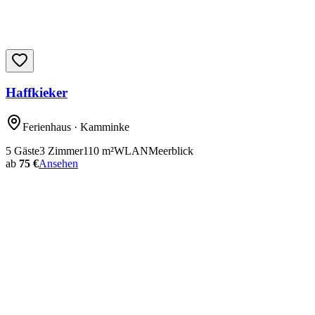
Haffkieker
Ferienhaus
· Kamminke
5
Gäste
3
Zimmer
110
m²
WLAN
Meerblick
ab
75 €
Ansehen