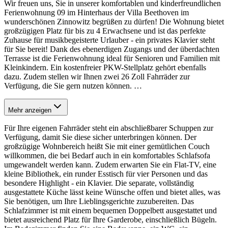
Wir freuen uns, Sie in unserer komfortablen und kinderfreundlichen
Ferienwohnung 09 im Hinterhaus der Villa Beethoven im
wunderschönen Zinnowitz begrüßen zu dürfen! Die Wohnung bietet
großzügigen Platz für bis zu 4 Erwachsene und ist das perfekte
Zuhause für musikbegeisterte Urlauber - ein privates Klavier steht
für Sie bereit! Dank des ebenerdigen Zugangs und der überdachten
Terrasse ist die Ferienwohnung ideal für Senioren und Familien mit
Kleinkindern. Ein kostenfreier PKW-Stellplatz gehört ebenfalls
dazu. Zudem stellen wir Ihnen zwei 26 Zoll Fahrräder zur
Verfügung, die Sie gern nutzen können.
…
Mehr anzeigen
Für Ihre eigenen Fahrräder steht ein abschließbarer Schuppen zur
Verfügung, damit Sie diese sicher unterbringen können. Der
großzügige Wohnbereich heißt Sie mit einer gemütlichen Couch
willkommen, die bei Bedarf auch in ein komfortables Schlafsofa
umgewandelt werden kann. Zudem erwarten Sie ein Flat-TV, eine
kleine Bibliothek, ein runder Esstisch für vier Personen und das
besondere Highlight - ein Klavier. Die separate, vollständig
ausgestattete Küche lässt keine Wünsche offen und bietet alles, was
Sie benötigen, um Ihre Lieblingsgerichte zuzubereiten. Das
Schlafzimmer ist mit einem bequemen Doppelbett ausgestattet und
bietet ausreichend Platz für Ihre Garderobe, einschließlich Bügeln.