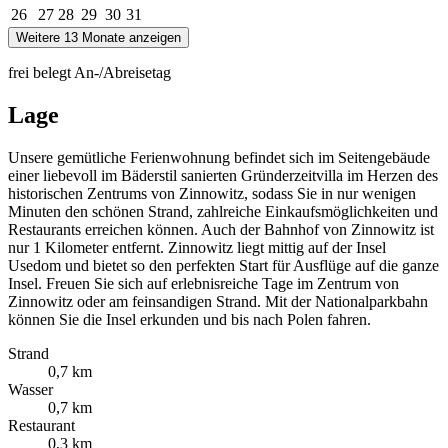
26
27
28
29
30
31
Weitere 13 Monate anzeigen
frei
belegt
An-/Abreisetag
Lage
Unsere gemütliche Ferienwohnung befindet sich im Seitengebäude
einer liebevoll im Bäderstil sanierten Gründerzeitvilla im Herzen des
historischen Zentrums von Zinnowitz, sodass Sie in nur wenigen
Minuten den schönen Strand, zahlreiche Einkaufsmöglichkeiten und
Restaurants erreichen können. Auch der Bahnhof von Zinnowitz ist
nur 1 Kilometer entfernt. Zinnowitz liegt mittig auf der Insel
Usedom und bietet so den perfekten Start für Ausflüge auf die ganze
Insel. Freuen Sie sich auf erlebnisreiche Tage im Zentrum von
Zinnowitz oder am feinsandigen Strand. Mit der Nationalparkbahn
können Sie die Insel erkunden und bis nach Polen fahren.
Strand
0,7 km
Wasser
0,7 km
Restaurant
0,3 km