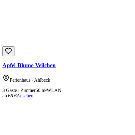
Apfel-Blume-Veilchen
Ferienhaus
· Ahlbeck
3
Gäste
1
Zimmer
50
m²
WLAN
ab
65 €
Ansehen