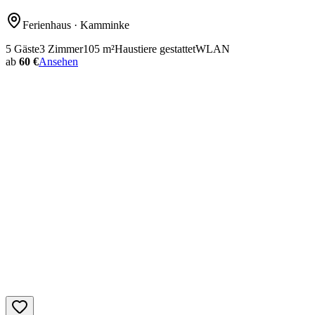
Ferienhaus
· Kamminke
5
Gäste
3
Zimmer
105
m²
Haustiere gestattet
WLAN
ab
60 €
Ansehen