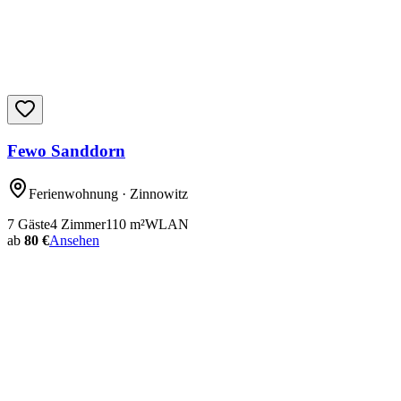
Fewo Sanddorn
Ferienwohnung
· Zinnowitz
7
Gäste
4
Zimmer
110
m²
WLAN
ab
80 €
Ansehen