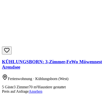
KÜHLUNGSBORN: 3-Zimmer-FeWo Möwennest
Arendsee
Ferienwohnung
· Kühlungsborn
(West)
5
Gäste
3
Zimmer
70
m²
Haustiere gestattet
Preis auf Anfrage
Ansehen