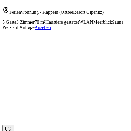
Ferienwohnung
· Kappeln
(OstseeResort Olpenitz)
5
Gäste
3
Zimmer
78
m²
Haustiere gestattet
WLAN
Meerblick
Sauna
Preis auf Anfrage
Ansehen