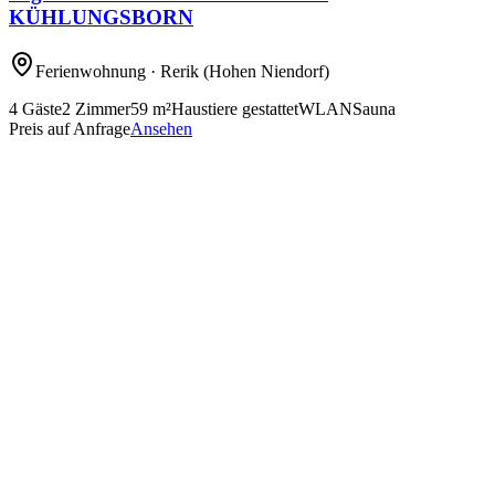
KÜHLUNGSBORN
Ferienwohnung
· Rerik
(Hohen Niendorf)
4
Gäste
2
Zimmer
59
m²
Haustiere gestattet
WLAN
Sauna
Preis auf Anfrage
Ansehen