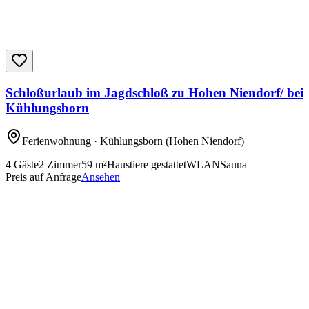
Schloßurlaub im Jagdschloß zu Hohen Niendorf/ bei
Kühlungsborn
Ferienwohnung
· Kühlungsborn
(Hohen Niendorf)
4
Gäste
2
Zimmer
59
m²
Haustiere gestattet
WLAN
Sauna
Preis auf Anfrage
Ansehen