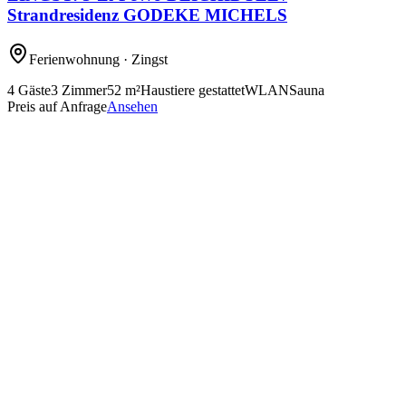
Strandresidenz GODEKE MICHELS
Ferienwohnung
· Zingst
4
Gäste
3
Zimmer
52
m²
Haustiere gestattet
WLAN
Sauna
Preis auf Anfrage
Ansehen