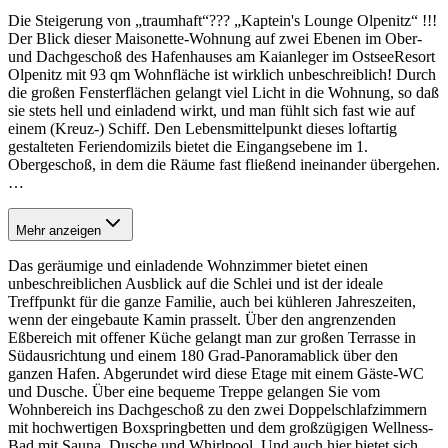
Die Steigerung von „traumhaft“??? „Kaptein's Lounge Olpenitz“ !!!
Der Blick dieser Maisonette-Wohnung auf zwei Ebenen im Ober-
und Dachgeschoß des Hafenhauses am Kaianleger im OstseeResort
Olpenitz mit 93 qm Wohnfläche ist wirklich unbeschreiblich! Durch
die großen Fensterflächen gelangt viel Licht in die Wohnung, so daß
sie stets hell und einladend wirkt, und man fühlt sich fast wie auf
einem (Kreuz-) Schiff. Den Lebensmittelpunkt dieses loftartig
gestalteten Feriendomizils bietet die Eingangsebene im 1.
Obergeschoß, in dem die Räume fast fließend ineinander übergehen.
…
Mehr anzeigen
Das geräumige und einladende Wohnzimmer bietet einen
unbeschreiblichen Ausblick auf die Schlei und ist der ideale
Treffpunkt für die ganze Familie, auch bei kühleren Jahreszeiten,
wenn der eingebaute Kamin prasselt. Über den angrenzenden
Eßbereich mit offener Küche gelangt man zur großen Terrasse in
Südausrichtung und einem 180 Grad-Panoramablick über den
ganzen Hafen. Abgerundet wird diese Etage mit einem Gäste-WC
und Dusche. Über eine bequeme Treppe gelangen Sie vom
Wohnbereich ins Dachgeschoß zu den zwei Doppelschlafzimmern
mit hochwertigen Boxspringbetten und dem großzügigen Wellness-
Bad mit Sauna, Dusche und Whirlpool. Und auch hier bietet sich