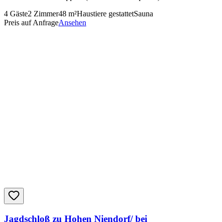
4
Gäste
2
Zimmer
48
m²
Haustiere gestattet
Sauna
Preis auf Anfrage
Ansehen
Jagdschloß zu Hohen Niendorf/ bei