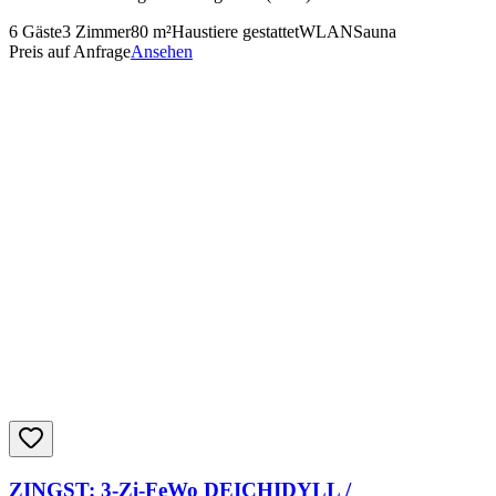
6
Gäste
3
Zimmer
80
m²
Haustiere gestattet
WLAN
Sauna
Preis auf Anfrage
Ansehen
ZINGST: 3-Zi-FeWo DEICHIDYLL /