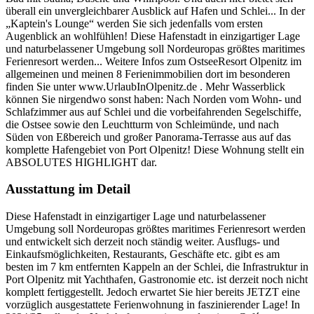
überall ein unvergleichbarer Ausblick auf Hafen und Schlei... In der
„Kaptein's Lounge“ werden Sie sich jedenfalls vom ersten
Augenblick an wohlfühlen! Diese Hafenstadt in einzigartiger Lage
und naturbelassener Umgebung soll Nordeuropas größtes maritimes
Ferienresort werden... Weitere Infos zum OstseeResort Olpenitz im
allgemeinen und meinen 8 Ferienimmobilien dort im besonderen
finden Sie unter www.UrlaubInOlpenitz.de . Mehr Wasserblick
können Sie nirgendwo sonst haben: Nach Norden vom Wohn- und
Schlafzimmer aus auf Schlei und die vorbeifahrenden Segelschiffe,
die Ostsee sowie den Leuchtturm von Schleimünde, und nach
Süden von Eßbereich und großer Panorama-Terrasse aus auf das
komplette Hafengebiet von Port Olpenitz! Diese Wohnung stellt ein
ABSOLUTES HIGHLIGHT dar.
Ausstattung im Detail
Diese Hafenstadt in einzigartiger Lage und naturbelassener
Umgebung soll Nordeuropas größtes maritimes Ferienresort werden
und entwickelt sich derzeit noch ständig weiter. Ausflugs- und
Einkaufsmöglichkeiten, Restaurants, Geschäfte etc. gibt es am
besten im 7 km entfernten Kappeln an der Schlei, die Infrastruktur in
Port Olpenitz mit Yachthafen, Gastronomie etc. ist derzeit noch nicht
komplett fertiggestellt. Jedoch erwartet Sie hier bereits JETZT eine
vorzüglich ausgestattete Ferienwohnung in faszinierender Lage! In