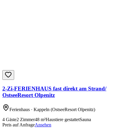
2-Zi-FERIENHAUS fast direkt am Strand/
OstseeResort Olpenitz
Ferienhaus
· Kappeln
(OstseeResort Olpenitz)
4
Gäste
2
Zimmer
48
m²
Haustiere gestattet
Sauna
Preis auf Anfrage
Ansehen