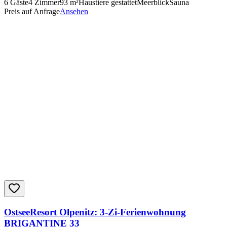
6
Gäste
4
Zimmer
93
m²
Haustiere gestattet
Meerblick
Sauna
Preis auf Anfrage
Ansehen
OstseeResort Olpenitz: 3-Zi-Ferienwohnung
BRIGANTINE 33