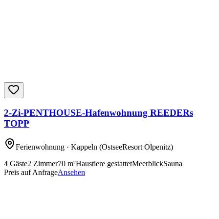
2-Zi-PENTHOUSE-Hafenwohnung REEDERs
TOPP
Ferienwohnung
· Kappeln
(OstseeResort Olpenitz)
4
Gäste
2
Zimmer
70
m²
Haustiere gestattet
Meerblick
Sauna
Preis auf Anfrage
Ansehen