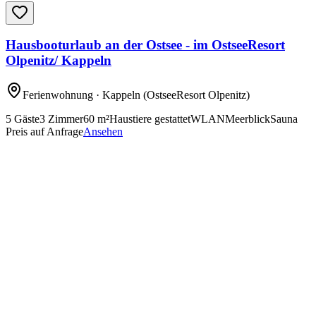
Hausbooturlaub an der Ostsee - im OstseeResort
Olpenitz/ Kappeln
Ferienwohnung
· Kappeln
(OstseeResort Olpenitz)
5
Gäste
3
Zimmer
60
m²
Haustiere gestattet
WLAN
Meerblick
Sauna
Preis auf Anfrage
Ansehen