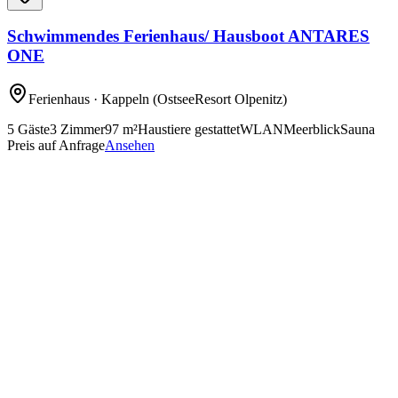
Schwimmendes Ferienhaus/ Hausboot ANTARES
ONE
Ferienhaus
· Kappeln
(OstseeResort Olpenitz)
5
Gäste
3
Zimmer
97
m²
Haustiere gestattet
WLAN
Meerblick
Sauna
Preis auf Anfrage
Ansehen