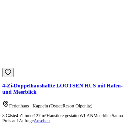
4-Zi-Doppelhaushälfte LOOTSEN HUS mit Hafen-
und Meerblick
Ferienhaus
· Kappeln
(OstseeResort Olpenitz)
8
Gäste
4
Zimmer
127
m²
Haustiere gestattet
WLAN
Meerblick
Sauna
Preis auf Anfrage
Ansehen