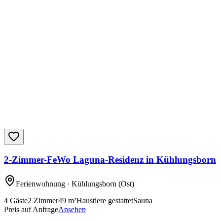
2-Zimmer-FeWo Laguna-Residenz in Kühlungsborn
Ferienwohnung
· Kühlungsborn
(Ost)
4
Gäste
2
Zimmer
49
m²
Haustiere gestattet
Sauna
Preis auf Anfrage
Ansehen