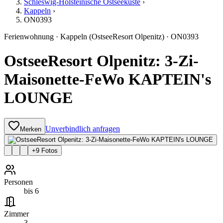
Schleswig-Holsteinische Ostseeküste
›
Kappeln
›
ON0393
Ferienwohnung
·
Kappeln
(OstseeResort Olpenitz)
·
ON0393
OstseeResort Olpenitz: 3-Zi-
Maisonette-FeWo KAPTEIN's
LOUNGE
Unverbindlich anfragen
Merken
+
9
Fotos
Personen
bis 6
Zimmer
3