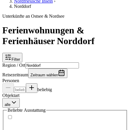
Nordfriesische Inseln
›
Norddorf
Unterkünfte an Ostsee & Nordsee
Ferienwohnungen &
Ferienhäuser Norddorf
Filter
Region / Ort
Reisezeitraum
Zeitraum wählen
Personen
beliebig
Objektart
alle
Beliebte Ausstattung