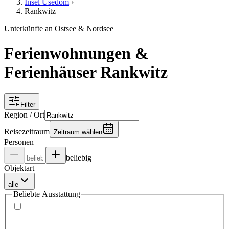
Insel Usedom
›
Rankwitz
Unterkünfte an Ostsee & Nordsee
Ferienwohnungen &
Ferienhäuser Rankwitz
Filter
Region / Ort
Reisezeitraum
Zeitraum wählen
Personen
beliebig
Objektart
alle
Beliebte Ausstattung