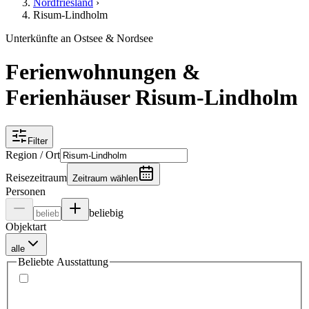
Nordfriesland
›
Risum-Lindholm
Unterkünfte an Ostsee & Nordsee
Ferienwohnungen &
Ferienhäuser Risum-Lindholm
Filter
Region / Ort
Reisezeitraum
Zeitraum wählen
Personen
beliebig
Objektart
alle
Beliebte Ausstattung