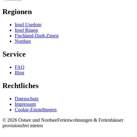
Regionen
Insel Usedom
Insel Rügen
Fischland-Darß-Zingst
Nordsee
Service
FAQ
Blog
Rechtliches
Datenschutz
Impressum
Cookie-Einstellungen
©
2026
Ostsee und Nordsee
Ferienwohnungen & Ferienhäuser
provisionsfrei mieten