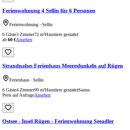
Ferienwohnung 4 Sellin für 6 Personen
Ferienwohnung
· Sellin
6
Gäste
3
Zimmer
72
m²
Haustiere gestattet
ab
60 €
Ansehen
Strandnahes Ferienhaus Meeresfunkeln auf Rügen
Ferienhaus
· Sellin
6
Gäste
4
Zimmer
99
m²
Haustiere gestattet
Sauna
Preis auf Anfrage
Ansehen
Ostsee - Insel Rügen - Ferienwohnung Seeadler