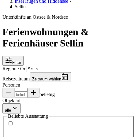
Insel Rügen und Hiddensee
›
Sellin
Unterkünfte an Ostsee & Nordsee
Ferienwohnungen &
Ferienhäuser Sellin
Filter
Region / Ort
Reisezeitraum
Zeitraum wählen
Personen
beliebig
Objektart
alle
Beliebte Ausstattung