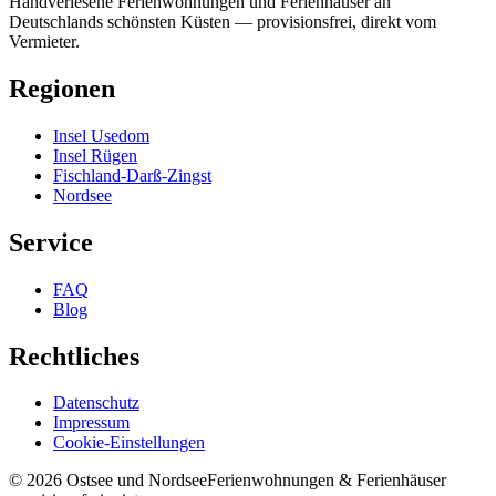
Handverlesene Ferienwohnungen und Ferienhäuser an
Deutschlands schönsten Küsten — provisionsfrei, direkt vom
Vermieter.
Regionen
Insel Usedom
Insel Rügen
Fischland-Darß-Zingst
Nordsee
Service
FAQ
Blog
Rechtliches
Datenschutz
Impressum
Cookie-Einstellungen
©
2026
Ostsee und Nordsee
Ferienwohnungen & Ferienhäuser