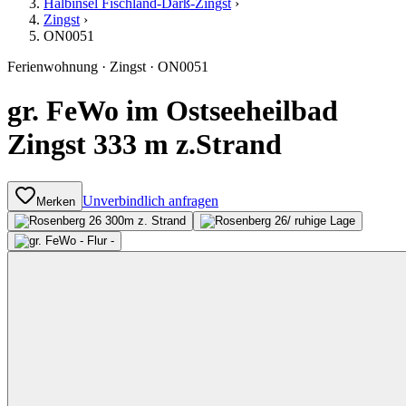
Halbinsel Fischland-Darß-Zingst
›
Zingst
›
ON0051
Ferienwohnung
·
Zingst
·
ON0051
gr. FeWo im Ostseeheilbad
Zingst 333 m z.Strand
Unverbindlich anfragen
Merken