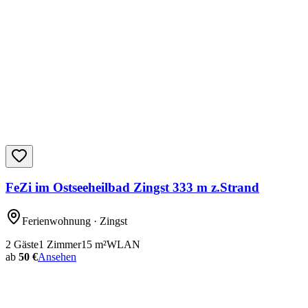
FeZi im Ostseeheilbad Zingst 333 m z.Strand
Ferienwohnung
· Zingst
2
Gäste
1
Zimmer
15
m²
WLAN
ab
50 €
Ansehen