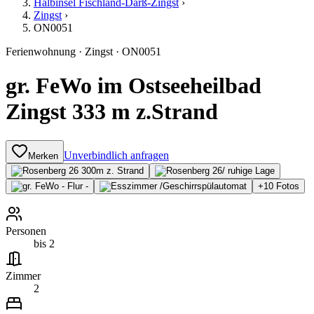
Halbinsel Fischland-Darß-Zingst
›
Zingst
›
ON0051
Ferienwohnung
·
Zingst
·
ON0051
gr. FeWo im Ostseeheilbad
Zingst 333 m z.Strand
Unverbindlich anfragen
Merken
+
10
Fotos
Personen
bis 2
Zimmer
2