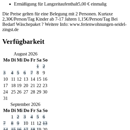
Ermäßigung für Langzeitaufenthalt
5,00 € einmalig
Die Preise gelten für eine Belegung mit 2 Personen. Kurtaxe
2,30€/Person/Tag Kinder ab 7-17 Jahren 1,15€/Person/Tag Bei
Bedarf Wäschepaket ? Weitere Info: www.ferienwohnungen-seidel-
zingst.de
Verfügbarkeit
August
2026
Mo
Di
Mi
Do
Fr
Sa
So
1
2
3
4
5
6
7
8
9
10
11
12
13
14
15
16
17
18
19
20
21
22
23
24
25
26
27
28
29
30
31
September
2026
Mo
Di
Mi
Do
Fr
Sa
So
1
2
3
4
5
6
7
8
9
10
11
12
13
14
15
16
17
18
19
20