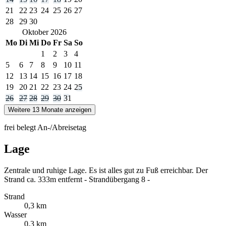
21
22
23
24
25
26
27
28
29
30
Oktober
2026
Mo
Di
Mi
Do
Fr
Sa
So
1
2
3
4
5
6
7
8
9
10
11
12
13
14
15
16
17
18
19
20
21
22
23
24
25
26
27
28
29
30
31
Weitere 13 Monate anzeigen
frei
belegt
An-/Abreisetag
Lage
Zentrale und ruhige Lage. Es ist alles gut zu Fuß erreichbar. Der
Strand ca. 333m entfernt - Strandübergang 8 -
Strand
0,3 km
Wasser
0,3 km