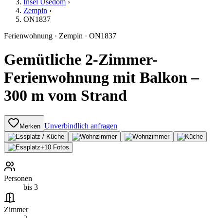
Insel Usedom
›
Zempin
›
ON1837
Ferienwohnung
·
Zempin
·
ON1837
Gemütliche 2-Zimmer-
Ferienwohnung mit Balkon –
300 m vom Strand
Unverbindlich anfragen
Merken
+
10
Fotos
Personen
bis 3
Zimmer