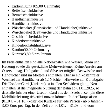
Endreinigung
105,00 € einmalig
Bettwäsche
inklusive
Bettwäsche
inklusive
Handtücher
inklusive
Handtücher
inklusive
Wäschepaket (Bettwäsche und Handtücher)
inklusive
Wäschepaket (Bettwäsche und Handtücher)
inklusive
Geschirrtücher
inklusive
Kinderbetten
inklusive
Kinderhochstuhl
inklusive
Kaution
50,00 € einmalig
Kurtaxe
3,80 € pro Person
Im Preis enthalten sind alle Nebenkosten wie Wasser, Strom und
Heizung sowie die gesetzliche Mehrwertsteuer. Keine Anreise am
Ostersonntag, Heiligabend und Silvester möglich Bettwäsche und
Handtücher sind im Mietpreis enthalten. Ebenso ein kostenfreier
Wechsel der Handtücher ab 12 Nächten. Hinweise zur Kurtabgabe:
Die UsedomCard (Kurkarte) ist in allen Seebädern gültig. Neu
enthalten ist die integrierte Nutzung der Bahn ab 01.01.2025, so
dass alle Inhaber einer UsedomCard aus dem Seebad Zempin diese
Mobilitätsleistung ticketfrei nutzen können. In der Hauptsaison
(01.04. – 31.10.) kostet die Kurtaxe für jede Person - ab 6 Jahren -
3,80 Euro pro Tag. In der Zeit vom 01.01. – 31.03. und vom