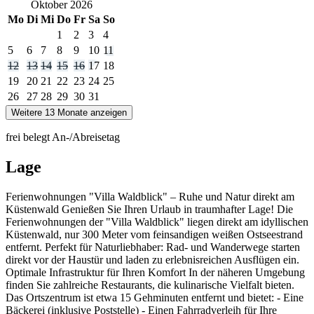
Oktober
2026
Mo
Di
Mi
Do
Fr
Sa
So
1
2
3
4
5
6
7
8
9
10
11
12
13
14
15
16
17
18
19
20
21
22
23
24
25
26
27
28
29
30
31
Weitere 13 Monate anzeigen
frei
belegt
An-/Abreisetag
Lage
Ferienwohnungen "Villa Waldblick" – Ruhe und Natur direkt am
Küstenwald Genießen Sie Ihren Urlaub in traumhafter Lage! Die
Ferienwohnungen der "Villa Waldblick" liegen direkt am idyllischen
Küstenwald, nur 300 Meter vom feinsandigen weißen Ostseestrand
entfernt. Perfekt für Naturliebhaber: Rad- und Wanderwege starten
direkt vor der Haustür und laden zu erlebnisreichen Ausflügen ein.
Optimale Infrastruktur für Ihren Komfort In der näheren Umgebung
finden Sie zahlreiche Restaurants, die kulinarische Vielfalt bieten.
Das Ortszentrum ist etwa 15 Gehminuten entfernt und bietet: - Eine
Bäckerei (inklusive Poststelle) - Einen Fahrradverleih für Ihre