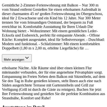
Gemütliche 2-Zimmer-Ferienwohnung mit Balkon – Nur 300 m
vom Strand entfernt Genießen Sie einen erholsamen Aufenthalt in
dieser charmanten 45 m² großen Ferienwohnung im Obergeschoss,
ideal für 2 Erwachsene und ein Kind bis 12 Jahre. Nur 300 Meter
trennen Sie vom feinsandigen Oststrand, der bequem zu Fuß
erreichbar ist. Komfortable Ausstattung für Ihren Urlaub Die
Wohnung bietet: - Wohnzimmer: Mit einem gemütlichen Leder-
Ecksofa und Essbereich, perfekt für entspannte Abende. - Offene
Küche: Komplett ausgestattet, ideal für Selbstversorger. - Duschbad:
Modern und funktional. - Schlafzimmer: Mit einem komfortablen
Doppelbett (1,80 m x 2,00 m, erhöhte Liegefläche) für
…
Mehr anzeigen
erholsame Nächte. Alle Räume sind über einen kleinen Flur
miteinander verbunden, der für eine angenehme Privatsphäre sorgt.
Entspannung im Freien Neben dem Balkon mit Sitzmöbeln, auf dem
Sie den Tag in Ruhe genießen können, steht Ihnen auch eine nach
Süden ausgerichtete Terrasse mit Gartenmöbeln und Grill zur
Verfügung (Grill ist durch die Gäste zu reinigen). Buchen Sie jetzt
Ihre Ferienwohnung und genießen Sie die perfekte Kombination aus
Strandnähe, Komfort und Ruhe!