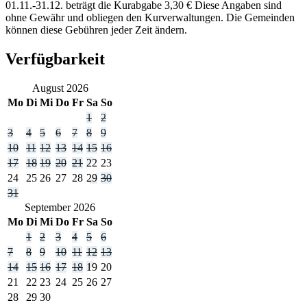
01.11.-31.12. beträgt die Kurabgabe 3,30 € Diese Angaben sind
ohne Gewähr und obliegen den Kurverwaltungen. Die Gemeinden
können diese Gebühren jeder Zeit ändern.
Verfügbarkeit
August
2026
Mo
Di
Mi
Do
Fr
Sa
So
1
2
3
4
5
6
7
8
9
10
11
12
13
14
15
16
17
18
19
20
21
22
23
24
25
26
27
28
29
30
31
September
2026
Mo
Di
Mi
Do
Fr
Sa
So
1
2
3
4
5
6
7
8
9
10
11
12
13
14
15
16
17
18
19
20
21
22
23
24
25
26
27
28
29
30