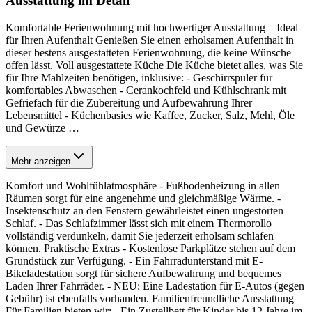
Ausstattung im Detail
Komfortable Ferienwohnung mit hochwertiger Ausstattung – Ideal
für Ihren Aufenthalt Genießen Sie einen erholsamen Aufenthalt in
dieser bestens ausgestatteten Ferienwohnung, die keine Wünsche
offen lässt. Voll ausgestattete Küche Die Küche bietet alles, was Sie
für Ihre Mahlzeiten benötigen, inklusive: - Geschirrspüler für
komfortables Abwaschen - Cerankochfeld und Kühlschrank mit
Gefriefach für die Zubereitung und Aufbewahrung Ihrer
Lebensmittel - Küchenbasics wie Kaffee, Zucker, Salz, Mehl, Öle
und Gewürze
…
Mehr anzeigen
Komfort und Wohlfühlatmosphäre - Fußbodenheizung in allen
Räumen sorgt für eine angenehme und gleichmäßige Wärme. -
Insektenschutz an den Fenstern gewährleistet einen ungestörten
Schlaf. - Das Schlafzimmer lässt sich mit einem Thermorollo
vollständig verdunkeln, damit Sie jederzeit erholsam schlafen
können. Praktische Extras - Kostenlose Parkplätze stehen auf dem
Grundstück zur Verfügung. - Ein Fahrradunterstand mit E-
Bikeladestation sorgt für sichere Aufbewahrung und bequemes
Laden Ihrer Fahrräder. - NEU: Eine Ladestation für E-Autos (gegen
Gebühr) ist ebenfalls vorhanden. Familienfreundliche Ausstattung
Für Familien bieten wir: - Ein Zustellbett für Kinder bis 12 Jahre im