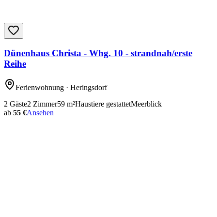
Dünenhaus Christa - Whg. 10 - strandnah/erste
Reihe
Ferienwohnung
· Heringsdorf
2
Gäste
2
Zimmer
59
m²
Haustiere gestattet
Meerblick
ab
55 €
Ansehen