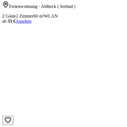
Ferienwohnung
· Ahlbeck ( Seebad )
2
Gäste
2
Zimmer
60
m²
WLAN
ab
55 €
Ansehen