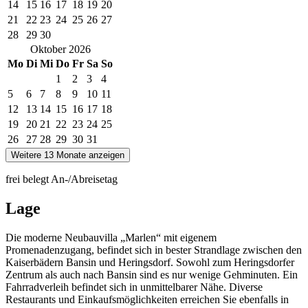
14
15
16
17
18
19
20
21
22
23
24
25
26
27
28
29
30
Oktober
2026
Mo
Di
Mi
Do
Fr
Sa
So
1
2
3
4
5
6
7
8
9
10
11
12
13
14
15
16
17
18
19
20
21
22
23
24
25
26
27
28
29
30
31
Weitere 13 Monate anzeigen
frei
belegt
An-/Abreisetag
Lage
Die moderne Neubauvilla „Marlen“ mit eigenem
Promenadenzugang, befindet sich in bester Strandlage zwischen den
Kaiserbädern Bansin und Heringsdorf. Sowohl zum Heringsdorfer
Zentrum als auch nach Bansin sind es nur wenige Gehminuten. Ein
Fahrradverleih befindet sich in unmittelbarer Nähe. Diverse
Restaurants und Einkaufsmöglichkeiten erreichen Sie ebenfalls in