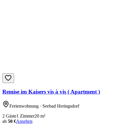
Remise im Kaisers vis à vis ( Apartment )
Ferienwohnung
· Seebad Heringsdorf
2
Gäste
1
Zimmer
20
m²
ab
50 €
Ansehen