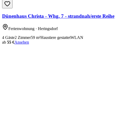
Dünenhaus Christa - Whg. 7 - strandnah/erste Reihe
Ferienwohnung
· Heringsdorf
4
Gäste
2
Zimmer
59
m²
Haustiere gestattet
WLAN
ab
55 €
Ansehen