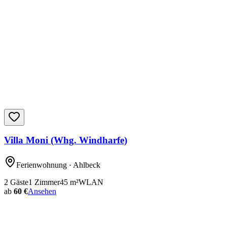
Villa Moni (Whg. Windharfe)
Ferienwohnung
· Ahlbeck
2
Gäste
1
Zimmer
45
m²
WLAN
ab
60 €
Ansehen