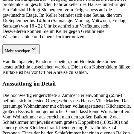
problemlos im geschützten Fahrradkeller des Hauses unterbringen.
Ein Fahrstuhl bringt Sie bequem vom Erdgeschoss auf die
gewünschte Etage. Im Keller befindet sich eine Sauna, die vom
16.September bis 14.Juni (Saunatage: Montag, Mittwoch, Freitag,
Samstag) von 16 - 22 Uhr kostenfrei zur Verfügung steht.
Desweiteren können Sie im Keller gegen Gebühr eine
Waschmaschine und einen Trockner nutzen.
…
Mehr anzeigen
Handtuchpakete, Kinderreisebetten, und Hochstühle können
kostenpflichtig ausgeliehen werden. Die in den Kaiserbädern fällige
Kurtaxe ist bar vor Ort bei Anreise zu zahlen.
Ausstattung im Detail
Die hochwertig eingerichtete 3-Zimmer Ferienwohnung (65m²)
befindet sich im ersten Obergeschoss des Hauses Villa Marlen. Das
geräumige Wohnzimmer mit offener, vollausgestatteter Küchenzeile,
großem Esstisch und gemütlicher Couch lässt keine Wünsche offen.
Vom Wohnzimmer aus erreicht man den großen Balkon. Zwei
Schlafzimmer mit jeweils einem großen Doppelbett (180x200) und
einem großen Kleiderschrank bieten genug Platz für bis zu 4
Personen. Eines der beiden Schlafzimmer hat einen eigenen Balkon.