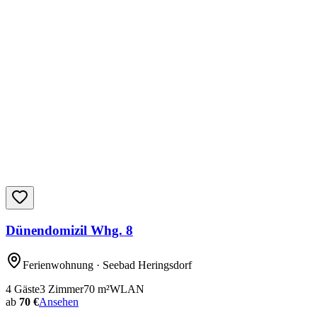
Dünendomizil Whg. 8
Ferienwohnung
· Seebad Heringsdorf
4
Gäste
3
Zimmer
70
m²
WLAN
ab
70 €
Ansehen