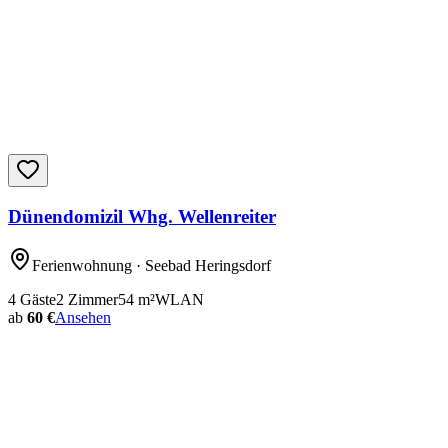
Dünendomizil Whg. Wellenreiter
Ferienwohnung
· Seebad Heringsdorf
4
Gäste
2
Zimmer
54
m²
WLAN
ab
60 €
Ansehen