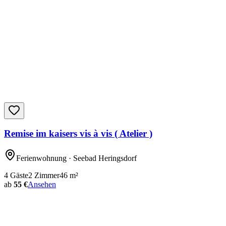
Remise im kaisers vis à vis ( Atelier )
Ferienwohnung
· Seebad Heringsdorf
4
Gäste
2
Zimmer
46
m²
ab
55 €
Ansehen