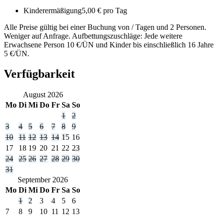
Kinderermäßigung
5,00 € pro Tag
Alle Preise gültig bei einer Buchung von / Tagen und 2 Personen.
Weniger auf Anfrage. Aufbettungszuschläge: Jede weitere
Erwachsene Person 10 €/ÜN und Kinder bis einschließlich 16 Jahre
5 €/ÜN.
Verfügbarkeit
August
2026
Mo
Di
Mi
Do
Fr
Sa
So
1
2
3
4
5
6
7
8
9
10
11
12
13
14
15
16
17
18
19
20
21
22
23
24
25
26
27
28
29
30
31
September
2026
Mo
Di
Mi
Do
Fr
Sa
So
1
2
3
4
5
6
7
8
9
10
11
12
13