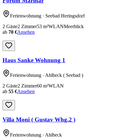
Forum Marinar
Ferienwohnung
· Seebad Heringsdorf
2
Gäste
2
Zimmer
53
m²
WLAN
Meerblick
ab
70 €
Ansehen
Haus Sanke Wohnung 1
Ferienwohnung
· Ahlbeck ( Seebad )
2
Gäste
2
Zimmer
60
m²
WLAN
ab
55 €
Ansehen
Villa Moni ( Gustav Whg.2 )
Ferienwohnung
· Ahlbeck