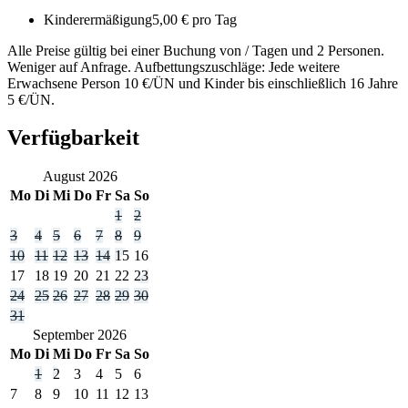
Kinderermäßigung
5,00 € pro Tag
Alle Preise gültig bei einer Buchung von / Tagen und 2 Personen.
Weniger auf Anfrage. Aufbettungszuschläge: Jede weitere
Erwachsene Person 10 €/ÜN und Kinder bis einschließlich 16 Jahre
5 €/ÜN.
Verfügbarkeit
August
2026
Mo
Di
Mi
Do
Fr
Sa
So
1
2
3
4
5
6
7
8
9
10
11
12
13
14
15
16
17
18
19
20
21
22
23
24
25
26
27
28
29
30
31
September
2026
Mo
Di
Mi
Do
Fr
Sa
So
1
2
3
4
5
6
7
8
9
10
11
12
13