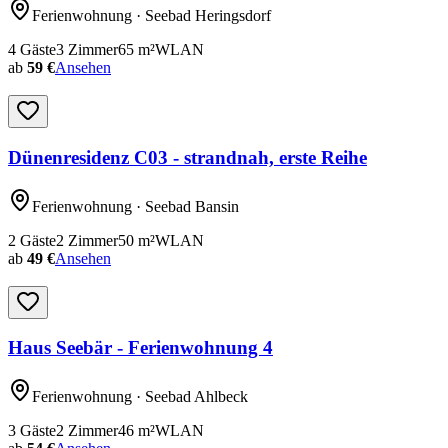
Ferienwohnung
· Seebad Heringsdorf
4
Gäste
3
Zimmer
65
m²
WLAN
ab
59 €
Ansehen
Dünenresidenz C03 - strandnah, erste Reihe
Ferienwohnung
· Seebad Bansin
2
Gäste
2
Zimmer
50
m²
WLAN
ab
49 €
Ansehen
Haus Seebär - Ferienwohnung 4
Ferienwohnung
· Seebad Ahlbeck
3
Gäste
2
Zimmer
46
m²
WLAN