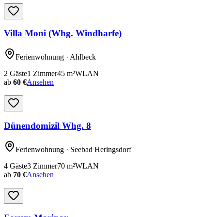
Villa Moni (Whg. Windharfe)
Ferienwohnung
· Ahlbeck
2
Gäste
1
Zimmer
45
m²
WLAN
ab
60 €
Ansehen
Dünendomizil Whg. 8
Ferienwohnung
· Seebad Heringsdorf
4
Gäste
3
Zimmer
70
m²
WLAN
ab
70 €
Ansehen