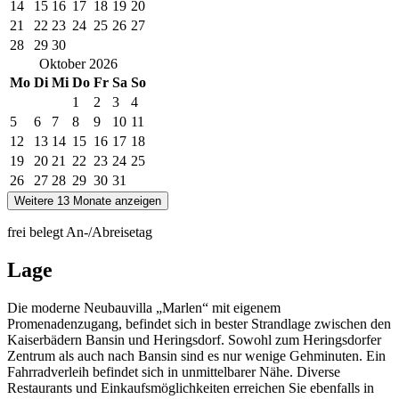
14
15
16
17
18
19
20
21
22
23
24
25
26
27
28
29
30
Oktober
2026
Mo
Di
Mi
Do
Fr
Sa
So
1
2
3
4
5
6
7
8
9
10
11
12
13
14
15
16
17
18
19
20
21
22
23
24
25
26
27
28
29
30
31
Weitere 13 Monate anzeigen
frei
belegt
An-/Abreisetag
Lage
Die moderne Neubauvilla „Marlen“ mit eigenem
Promenadenzugang, befindet sich in bester Strandlage zwischen den
Kaiserbädern Bansin und Heringsdorf. Sowohl zum Heringsdorfer
Zentrum als auch nach Bansin sind es nur wenige Gehminuten. Ein
Fahrradverleih befindet sich in unmittelbarer Nähe. Diverse
Restaurants und Einkaufsmöglichkeiten erreichen Sie ebenfalls in