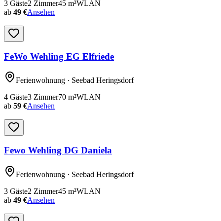
3
Gäste
2
Zimmer
45
m²
WLAN
ab
49 €
Ansehen
FeWo Wehling EG Elfriede
Ferienwohnung
· Seebad Heringsdorf
4
Gäste
3
Zimmer
70
m²
WLAN
ab
59 €
Ansehen
Fewo Wehling DG Daniela
Ferienwohnung
· Seebad Heringsdorf
3
Gäste
2
Zimmer
45
m²
WLAN
ab
49 €
Ansehen