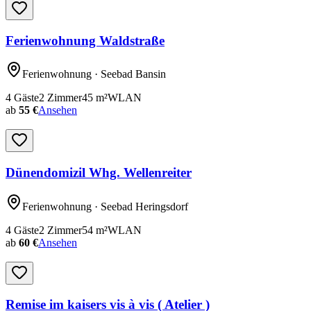
Ferienwohnung Waldstraße
Ferienwohnung
· Seebad Bansin
4
Gäste
2
Zimmer
45
m²
WLAN
ab
55 €
Ansehen
Dünendomizil Whg. Wellenreiter
Ferienwohnung
· Seebad Heringsdorf
4
Gäste
2
Zimmer
54
m²
WLAN
ab
60 €
Ansehen
Remise im kaisers vis à vis ( Atelier )