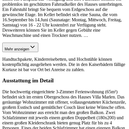
problemlos im geschützten Fahrradkeller des Hauses unterbringen.
Ein Fahrstuhl bringt Sie bequem vom Erdgeschoss auf die
gewünschte Etage. Im Keller befindet sich eine Sauna, die vom
16.September bis 14.Juni (Saunatage: Montag, Mittwoch, Freitag,
Samstag) von 16 - 22 Uhr kostenfrei zur Verfügung steht.
Desweiteren können Sie im Keller gegen Gebühr eine
Waschmaschine und einen Trockner nutzen.
…
Mehr anzeigen
Handtuchpakete, Kinderreisebetten, und Hochstühle können
kostenpflichtig ausgeliehen werden. Die in den Kaiserbädern fällige
Kurtaxe ist bar vor Ort bei Anreise zu zahlen.
Ausstattung im Detail
Die hochwertig eingerichtete 3-Zimmer Ferienwohnung (65m²)
befindet sich im ersten Obergeschoss des Hauses Villa Marlen. Das
geräumige Wohnzimmer mit offener, vollausgestatteter Küchenzeile,
großem Esstisch und gemütlicher Couch lässt keine Wünsche offen.
Vom Wohnzimmer aus erreicht man den großen Balkon. Zwei
Schlafzimmer mit jeweils einem großen Doppelbett (180x200) und
einem großen Kleiderschrank bieten genug Platz für bis zu 4
Personen. Eines der beiden Schlafzimmer hat einen eigenen Balkon.