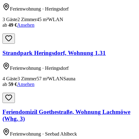
Ferienwohnung
· Heringsdorf
3
Gäste
2
Zimmer
45
m²
WLAN
ab
49 €
Ansehen
Strandpark Heringsdorf, Wohnung 1.31
Ferienwohnung
· Heringsdorf
4
Gäste
3
Zimmer
57
m²
WLAN
Sauna
ab
59 €
Ansehen
Feriendomizil Goethestraße, Wohnung Lachmöwe
(Whg. 3)
Ferienwohnung
· Seebad Ahlbeck