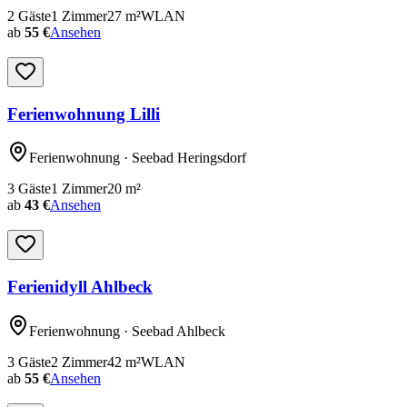
2
Gäste
1
Zimmer
27
m²
WLAN
ab
55 €
Ansehen
Ferienwohnung Lilli
Ferienwohnung
· Seebad Heringsdorf
3
Gäste
1
Zimmer
20
m²
ab
43 €
Ansehen
Ferienidyll Ahlbeck
Ferienwohnung
· Seebad Ahlbeck
3
Gäste
2
Zimmer
42
m²
WLAN
ab
55 €
Ansehen