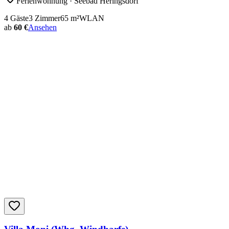
Ferienwohnung
· Seebad Heringsdorf
4
Gäste
3
Zimmer
65
m²
WLAN
ab
60 €
Ansehen