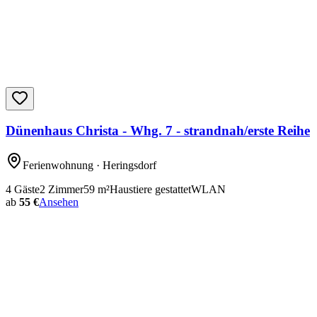
Dünenhaus Christa - Whg. 7 - strandnah/erste Reihe
Ferienwohnung
· Heringsdorf
4
Gäste
2
Zimmer
59
m²
Haustiere gestattet
WLAN
ab
55 €
Ansehen