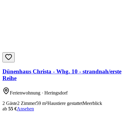
Dünenhaus Christa - Whg. 10 - strandnah/erste
Reihe
Ferienwohnung
· Heringsdorf
2
Gäste
2
Zimmer
59
m²
Haustiere gestattet
Meerblick
ab
55 €
Ansehen