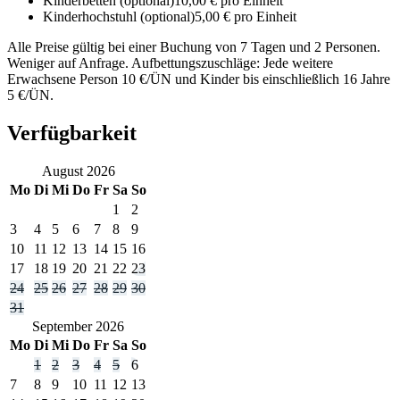
Kinderbetten
(optional)
10,00 € pro Einheit
Kinderhochstuhl
(optional)
5,00 € pro Einheit
Alle Preise gültig bei einer Buchung von 7 Tagen und 2 Personen.
Weniger auf Anfrage. Aufbettungszuschläge: Jede weitere
Erwachsene Person 10 €/ÜN und Kinder bis einschließlich 16 Jahre
5 €/ÜN.
Verfügbarkeit
August
2026
Mo
Di
Mi
Do
Fr
Sa
So
1
2
3
4
5
6
7
8
9
10
11
12
13
14
15
16
17
18
19
20
21
22
23
24
25
26
27
28
29
30
31
September
2026
Mo
Di
Mi
Do
Fr
Sa
So
1
2
3
4
5
6
7
8
9
10
11
12
13