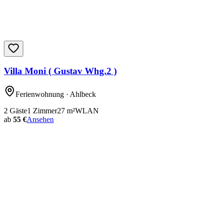
Villa Moni ( Gustav Whg.2 )
Ferienwohnung
· Ahlbeck
2
Gäste
1
Zimmer
27
m²
WLAN
ab
55 €
Ansehen