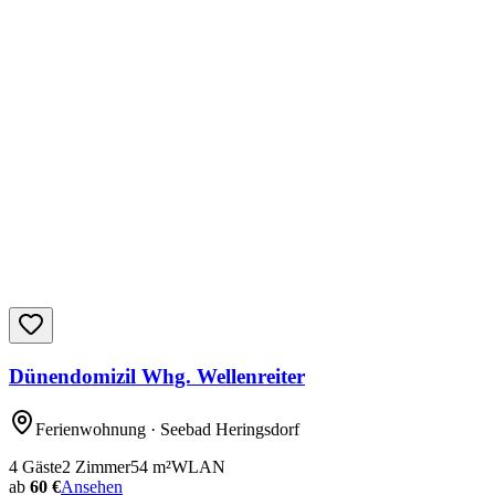
Dünendomizil Whg. Wellenreiter
Ferienwohnung
· Seebad Heringsdorf
4
Gäste
2
Zimmer
54
m²
WLAN
ab
60 €
Ansehen