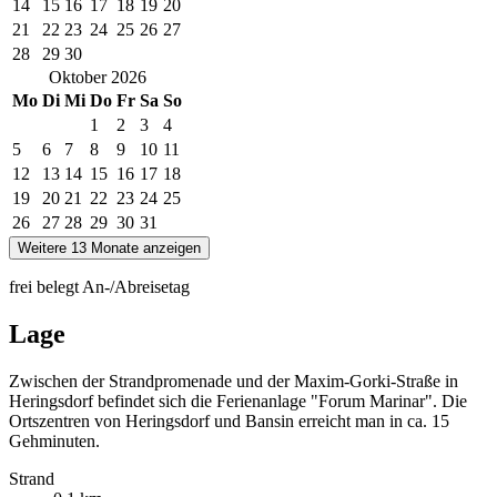
14
15
16
17
18
19
20
21
22
23
24
25
26
27
28
29
30
Oktober
2026
Mo
Di
Mi
Do
Fr
Sa
So
1
2
3
4
5
6
7
8
9
10
11
12
13
14
15
16
17
18
19
20
21
22
23
24
25
26
27
28
29
30
31
Weitere 13 Monate anzeigen
frei
belegt
An-/Abreisetag
Lage
Zwischen der Strandpromenade und der Maxim-Gorki-Straße in
Heringsdorf befindet sich die Ferienanlage "Forum Marinar". Die
Ortszentren von Heringsdorf und Bansin erreicht man in ca. 15
Gehminuten.
Strand