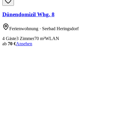
Dünendomizil Whg. 8
Ferienwohnung
· Seebad Heringsdorf
4
Gäste
3
Zimmer
70
m²
WLAN
ab
70 €
Ansehen