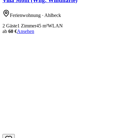
Villa Moni (Whg. Windharfe)
Ferienwohnung
· Ahlbeck
2
Gäste
1
Zimmer
45
m²
WLAN
ab
60 €
Ansehen