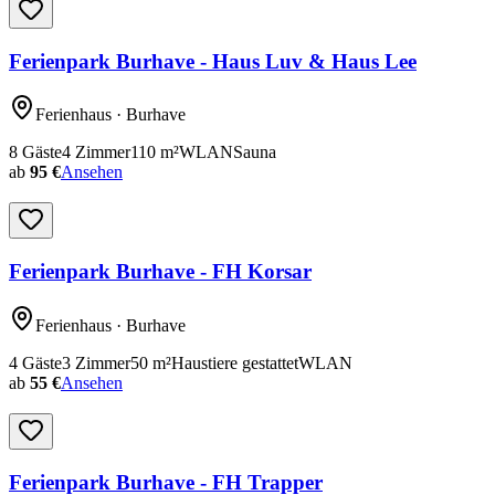
Ferienpark Burhave - Haus Luv & Haus Lee
Ferienhaus
· Burhave
8
Gäste
4
Zimmer
110
m²
WLAN
Sauna
ab
95 €
Ansehen
Ferienpark Burhave - FH Korsar
Ferienhaus
· Burhave
4
Gäste
3
Zimmer
50
m²
Haustiere gestattet
WLAN
ab
55 €
Ansehen
Ferienpark Burhave - FH Trapper