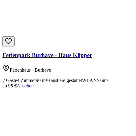
Ferienpark Burhave - Haus Klipper
Ferienhaus
· Burhave
7
Gäste
4
Zimmer
90
m²
Haustiere gestattet
WLAN
Sauna
ab
95 €
Ansehen