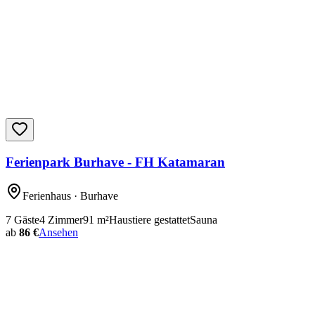
Ferienpark Burhave - FH Katamaran
Ferienhaus
· Burhave
7
Gäste
4
Zimmer
91
m²
Haustiere gestattet
Sauna
ab
86 €
Ansehen