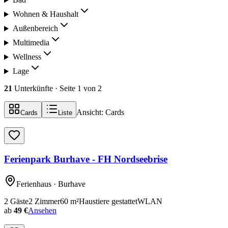
Wohnen & Haushalt
Außenbereich
Multimedia
Wellness
Lage
21
Unterkünfte
· Seite 1 von 2
Ansicht:
Cards
Cards
Liste
Ferienpark Burhave - FH Nordseebrise
Ferienhaus
· Burhave
2
Gäste
2
Zimmer
60
m²
Haustiere gestattet
WLAN
ab
49 €
Ansehen