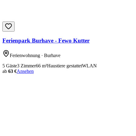
Ferienpark Burhave - Fewo Kutter
Ferienwohnung
· Burhave
5
Gäste
3
Zimmer
66
m²
Haustiere gestattet
WLAN
ab
63 €
Ansehen