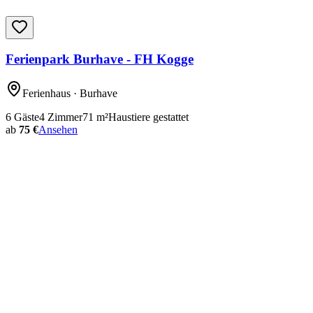
Ferienpark Burhave - FH Kogge
Ferienhaus
· Burhave
6
Gäste
4
Zimmer
71
m²
Haustiere gestattet
ab
75 €
Ansehen