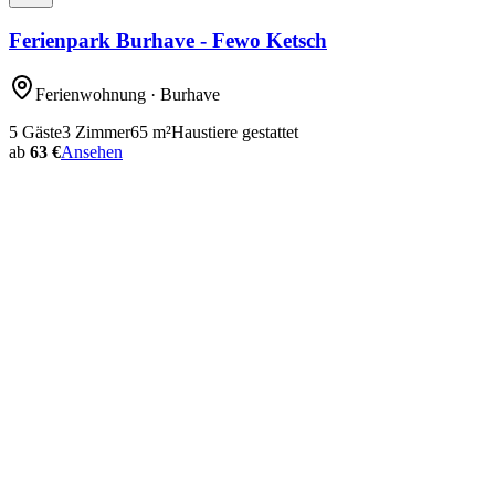
Ferienpark Burhave - Fewo Ketsch
Ferienwohnung
· Burhave
5
Gäste
3
Zimmer
65
m²
Haustiere gestattet
ab
63 €
Ansehen