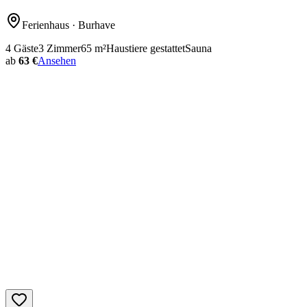
Ferienhaus
· Burhave
4
Gäste
3
Zimmer
65
m²
Haustiere gestattet
Sauna
ab
63 €
Ansehen