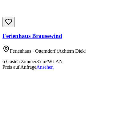
Ferienhaus Brausewind
Ferienhaus
· Otterndorf
(Achtern Diek)
6
Gäste
5
Zimmer
85
m²
WLAN
Preis auf Anfrage
Ansehen