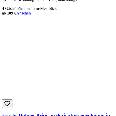
4
Gäste
4
Zimmer
45
m²
Meerblick
ab
109 €
Ansehen
Frische Duhner Brise - exclusive Ferienwohnung in