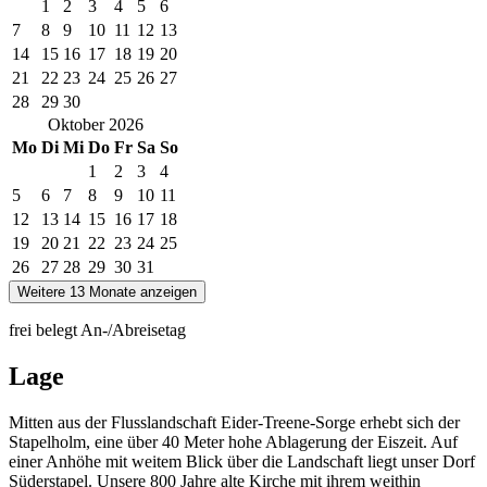
1
2
3
4
5
6
7
8
9
10
11
12
13
14
15
16
17
18
19
20
21
22
23
24
25
26
27
28
29
30
Oktober
2026
Mo
Di
Mi
Do
Fr
Sa
So
1
2
3
4
5
6
7
8
9
10
11
12
13
14
15
16
17
18
19
20
21
22
23
24
25
26
27
28
29
30
31
Weitere 13 Monate anzeigen
frei
belegt
An-/Abreisetag
Lage
Mitten aus der Flusslandschaft Eider-Treene-Sorge erhebt sich der
Stapelholm, eine über 40 Meter hohe Ablagerung der Eiszeit. Auf
einer Anhöhe mit weitem Blick über die Landschaft liegt unser Dorf
Süderstapel. Unsere 800 Jahre alte Kirche mit ihrem weithin