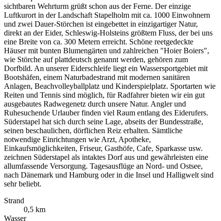
sichtbaren Wehrturm grüßt schon aus der Ferne. Der einzige
Luftkurort in der Landschaft Stapelholm mit ca. 1000 Einwohnern
und zwei Dauer-Störchen ist eingebettet in einzigartiger Natur,
direkt an der Eider, Schleswig-Holsteins größtem Fluss, der bei uns
eine Breite von ca. 300 Metern erreicht. Schöne reetgedeckte
Häuser mit bunten Blumengärten und zahlreichen "Hoier Boiers",
wie Störche auf plattdeutsch genannt werden, gehören zum
Dorfbild. An unserer Eiderschleife liegt ein Wassersportgebiet mit
Bootshäfen, einem Naturbadestrand mit modernen sanitären
Anlagen, Beachvolleyballplatz und Kinderspielplatz. Sportarten wie
Reiten und Tennis sind möglich, für Radfahrer bieten wir ein gut
ausgebautes Radwegenetz durch unsere Natur. Angler und
Ruhesuchende Urlauber finden viel Raum entlang des Eiderufers.
Süderstapel hat sich durch seine Lage, abseits der Bundesstraße,
seinen beschaulichen, dörflichen Reiz erhalten. Sämtliche
notwendige Einrichtungen wie Arzt, Apotheke,
Einkaufsmöglichkeiten, Friseur, Gasthöfe, Cafe, Sparkasse usw.
zeichnen Süderstapel als intaktes Dorf aus und gewährleisten eine
allumfassende Versorgung. Tagesausflüge an Nord- und Ostsee,
nach Dänemark und Hamburg oder in die Insel und Halligwelt sind
sehr beliebt.
Strand
0,5 km
Wasser