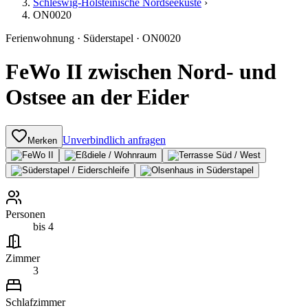
Schleswig-Holsteinische Nordseeküste
›
ON0020
Ferienwohnung
·
Süderstapel
·
ON0020
FeWo II zwischen Nord- und
Ostsee an der Eider
Unverbindlich anfragen
Merken
Personen
bis 4
Zimmer
3
Schlafzimmer