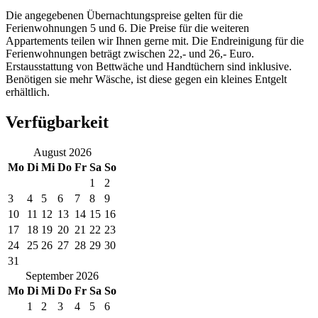
Die angegebenen Übernachtungspreise gelten für die
Ferienwohnungen 5 und 6. Die Preise für die weiteren
Appartements teilen wir Ihnen gerne mit. Die Endreinigung für die
Ferienwohnungen beträgt zwischen 22,- und 26,- Euro.
Erstausstattung von Bettwäche und Handtüchern sind inklusive.
Benötigen sie mehr Wäsche, ist diese gegen ein kleines Entgelt
erhältlich.
Verfügbarkeit
August
2026
Mo
Di
Mi
Do
Fr
Sa
So
1
2
3
4
5
6
7
8
9
10
11
12
13
14
15
16
17
18
19
20
21
22
23
24
25
26
27
28
29
30
31
September
2026
Mo
Di
Mi
Do
Fr
Sa
So
1
2
3
4
5
6