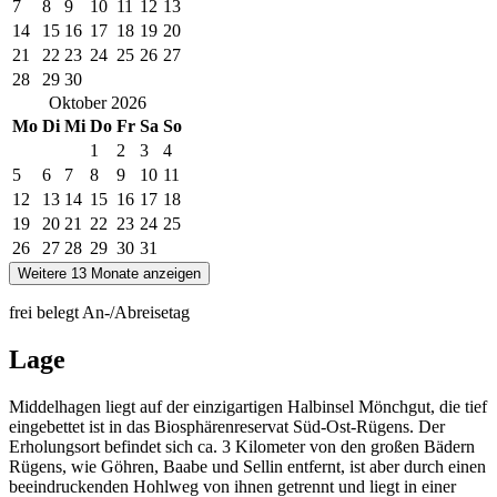
7
8
9
10
11
12
13
14
15
16
17
18
19
20
21
22
23
24
25
26
27
28
29
30
Oktober
2026
Mo
Di
Mi
Do
Fr
Sa
So
1
2
3
4
5
6
7
8
9
10
11
12
13
14
15
16
17
18
19
20
21
22
23
24
25
26
27
28
29
30
31
Weitere 13 Monate anzeigen
frei
belegt
An-/Abreisetag
Lage
Middelhagen liegt auf der einzigartigen Halbinsel Mönchgut, die tief
eingebettet ist in das Biosphärenreservat Süd-Ost-Rügens. Der
Erholungsort befindet sich ca. 3 Kilometer von den großen Bädern
Rügens, wie Göhren, Baabe und Sellin entfernt, ist aber durch einen
beeindruckenden Hohlweg von ihnen getrennt und liegt in einer