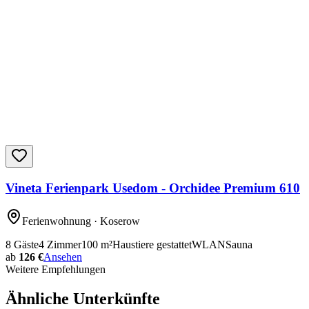
Vineta Ferienpark Usedom - Orchidee Premium 610
Ferienwohnung
· Koserow
8
Gäste
4
Zimmer
100
m²
Haustiere gestattet
WLAN
Sauna
ab
126 €
Ansehen
Weitere Empfehlungen
Ähnliche Unterkünfte