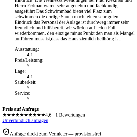
Eindruck. Die Wellnessanwendungen bei Frau Riekman und
Herrn Erdman waren sehr angenehm und fachkundig
ausgeführt Das Schwimmbad bietet viel Platz zum
schwimmen die dortige Sauna macht einen sehr guten
Eindruck.das Personal der Anlage ist durchweg immer sehr
freundlich und hilfsbereit. wir würden auf jeden Fall
wiederkommen. den einzige minus Punkt den man als Mangel
aufführen muss ist,dass das Haus ziemlich hellhörig ist.
Ausstattung
:
4,1
Preis/Leistung
:
5
Lage
:
4,1
Sauberkeit
:
5
Service
:
5
Preis auf Anfrage
★★★★★
★★★★★
4,6
·
1
Bewertungen
Unverbindlich anfragen
Anfrage direkt zum Vermieter — provisionsfrei