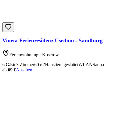
Vineta Ferienresidenz Usedom - Sandburg
Ferienwohnung
· Koserow
6
Gäste
3
Zimmer
60
m²
Haustiere gestattet
WLAN
Sauna
ab
69 €
Ansehen