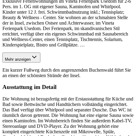
Exklusive Ferienwohnungen im Vineta Ferienpark Usedom für 2-6
Pers. im 1. OG mit eigener Sauna, Kaminofen und Whirlpool.
Kinder unter 12 J. frei. Schwimmbadnutzung inkl.; Tennisplatz;
Beauty & Wellness - Center. Sie wohnen an der schmalsten Stelle
der in Insel, zwischen Ostsee und Achterwasser, im Vineta
Ferienpark Usedom. Der Ferienpark, im skandivanischen Stil
errichtet, verfügt über ein eigenes Schwimmbad mit Saunabereich
und Wellness-Center, einen Tennisplatz, Tischtennis, Solarium,
Kinderspielplatz, Bistro und Grillplätze.
…
Mehr anzeigen
Ein kurzer Fußweg durch den angrenzenden Buchenwald führt Sie
an einen der schönsten Strände der Insel.
Ausstattung im Detail
Die Wohnung ist bezugsfertig mit der Erstausstattung für Küche und
Bad sowie Bettwäsche und Handtüchern vollständig eingerichtet.
Das Bad verfügt über Whirlpool und separater Dusche. Das WC ist
räumlich davon getrennt. Die Wohnung hat eine eigene Sauna sowie
einen Kaminofen. Im Wohnbereich finden Sie außerdem Kabel-TV,
Stereoanlage und DVD-Player. Zu der Wohnung gehört eine
komplett eingerichtete Küchenzeile mit Mikrowelle, Spüle,