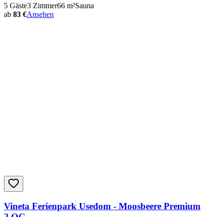
5
Gäste
3
Zimmer
66
m²
Sauna
ab
83 €
Ansehen
Vineta Ferienpark Usedom - Moosbeere Premium
2.OG