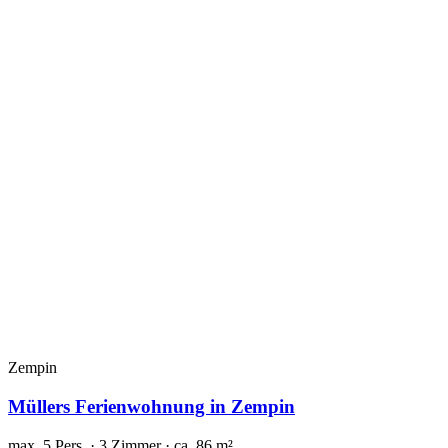
Zempin
Müllers Ferienwohnung in Zempin
max. 5 Pers. · 3 Zimmer · ca. 86 m²