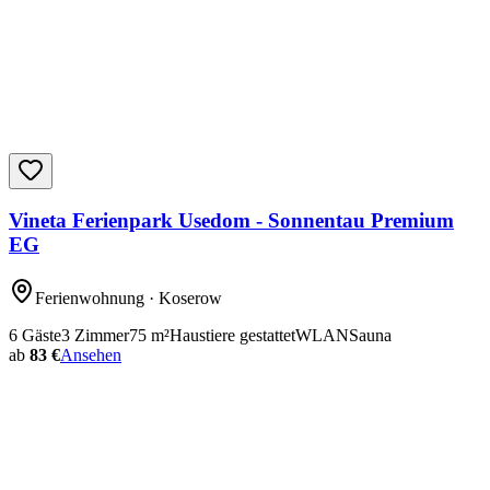
Vineta Ferienpark Usedom - Sonnentau Premium
EG
Ferienwohnung
· Koserow
6
Gäste
3
Zimmer
75
m²
Haustiere gestattet
WLAN
Sauna
ab
83 €
Ansehen