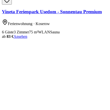
Vineta Ferienpark Usedom - Sonnentau Premium
Ferienwohnung
· Koserow
6
Gäste
3
Zimmer
75
m²
WLAN
Sauna
ab
83 €
Ansehen