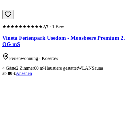
★★★★★
★★★★★
2,7
·
1
Bew.
Vineta Ferienpark Usedom - Moosbeere Premium 2.
OG mS
Ferienwohnung
· Koserow
4
Gäste
2
Zimmer
60
m²
Haustiere gestattet
WLAN
Sauna
ab
80 €
Ansehen