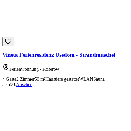
Vineta Ferienresidenz Usedom - Strandmuschel
Ferienwohnung
· Koserow
4
Gäste
2
Zimmer
50
m²
Haustiere gestattet
WLAN
Sauna
ab
59 €
Ansehen