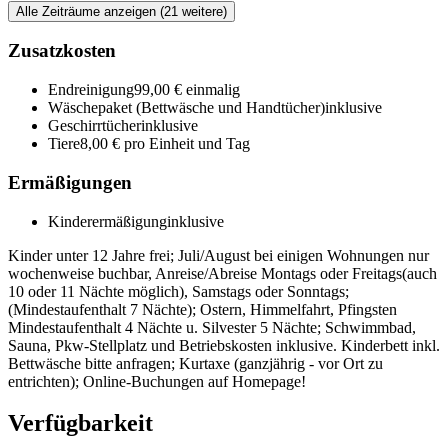
Alle Zeiträume anzeigen (21 weitere)
Zusatzkosten
Endreinigung
99,00 € einmalig
Wäschepaket (Bettwäsche und Handtücher)
inklusive
Geschirrtücher
inklusive
Tiere
8,00 € pro Einheit und Tag
Ermäßigungen
Kinderermäßigung
inklusive
Kinder unter 12 Jahre frei; Juli/August bei einigen Wohnungen nur
wochenweise buchbar, Anreise/Abreise Montags oder Freitags(auch
10 oder 11 Nächte möglich), Samstags oder Sonntags;
(Mindestaufenthalt 7 Nächte); Ostern, Himmelfahrt, Pfingsten
Mindestaufenthalt 4 Nächte u. Silvester 5 Nächte; Schwimmbad,
Sauna, Pkw-Stellplatz und Betriebskosten inklusive. Kinderbett inkl.
Bettwäsche bitte anfragen; Kurtaxe (ganzjährig - vor Ort zu
entrichten); Online-Buchungen auf Homepage!
Verfügbarkeit