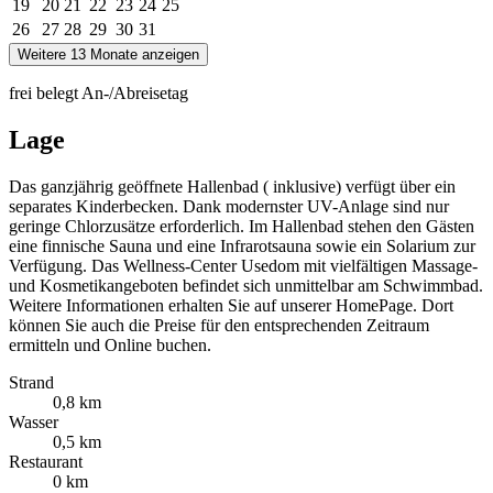
19
20
21
22
23
24
25
26
27
28
29
30
31
Weitere 13 Monate anzeigen
frei
belegt
An-/Abreisetag
Lage
Das ganzjährig geöffnete Hallenbad ( inklusive) verfügt über ein
separates Kinderbecken. Dank modernster UV-Anlage sind nur
geringe Chlorzusätze erforderlich. Im Hallenbad stehen den Gästen
eine finnische Sauna und eine Infrarotsauna sowie ein Solarium zur
Verfügung. Das Wellness-Center Usedom mit vielfältigen Massage-
und Kosmetikangeboten befindet sich unmittelbar am Schwimmbad.
Weitere Informationen erhalten Sie auf unserer HomePage. Dort
können Sie auch die Preise für den entsprechenden Zeitraum
ermitteln und Online buchen.
Strand
0,8 km
Wasser
0,5 km
Restaurant
0 km