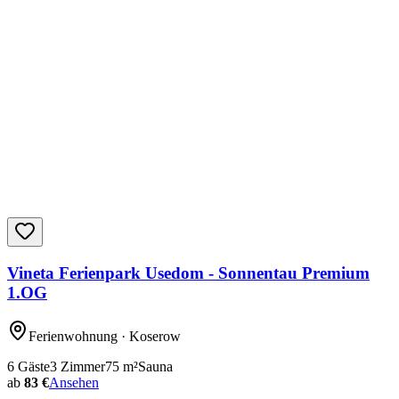
Vineta Ferienpark Usedom - Sonnentau Premium
1.OG
Ferienwohnung
· Koserow
6
Gäste
3
Zimmer
75
m²
Sauna
ab
83 €
Ansehen