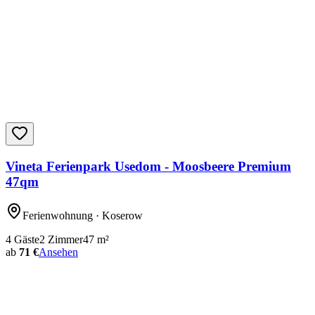
Vineta Ferienpark Usedom - Moosbeere Premium
47qm
Ferienwohnung
· Koserow
4
Gäste
2
Zimmer
47
m²
ab
71 €
Ansehen