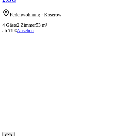
Ferienwohnung
· Koserow
4
Gäste
2
Zimmer
53
m²
ab
71 €
Ansehen