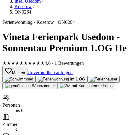
Insel Usedom
›
Koserow
›
ON0264
Ferienwohnung
·
Koserow
·
ON0264
Vineta Ferienpark Usedom -
Sonnentau Premium 1.OG He
★★★★★
★★★★★
4,6 · 1 Bewertungen
Unverbindlich anfragen
Merken
+
9
Fotos
Personen
bis 6
Zimmer
3