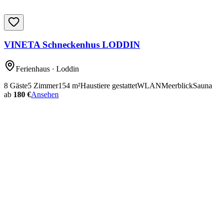
VINETA Schneckenhus LODDIN
Ferienhaus
· Loddin
8
Gäste
5
Zimmer
154
m²
Haustiere gestattet
WLAN
Meerblick
Sauna
ab
180 €
Ansehen