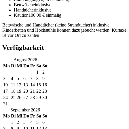
Bettwäsche
inklusive
Handtücher
inklusive
Kaution
100,00 € einmalig
Bettwäsche und Handtücher (keine Strandtücher) inklusive,
Kinderbetten und Hochstühle können dazugebucht werden. Kurtaxe
ist vor Ort zu zahlen
Verfügbarkeit
August
2026
Mo
Di
Mi
Do
Fr
Sa
So
1
2
3
4
5
6
7
8
9
10
11
12
13
14
15
16
17
18
19
20
21
22
23
24
25
26
27
28
29
30
31
September
2026
Mo
Di
Mi
Do
Fr
Sa
So
1
2
3
4
5
6
7
8
9
10
11
12
13