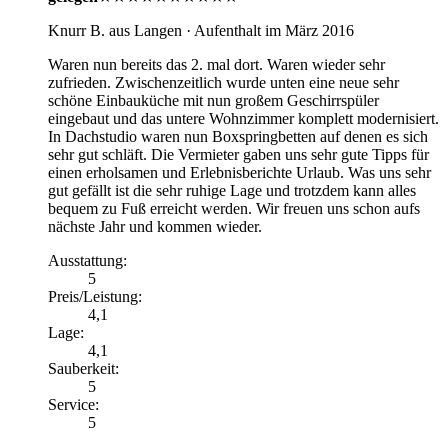
Knurr B.
aus Langen
· Aufenthalt im März 2016
Waren nun bereits das 2. mal dort. Waren wieder sehr
zufrieden. Zwischenzeitlich wurde unten eine neue sehr
schöne Einbauküche mit nun großem Geschirrspüler
eingebaut und das untere Wohnzimmer komplett modernisiert.
In Dachstudio waren nun Boxspringbetten auf denen es sich
sehr gut schläft. Die Vermieter gaben uns sehr gute Tipps für
einen erholsamen und Erlebnisberichte Urlaub. Was uns sehr
gut gefällt ist die sehr ruhige Lage und trotzdem kann alles
bequem zu Fuß erreicht werden. Wir freuen uns schon aufs
nächste Jahr und kommen wieder.
Ausstattung
:
5
Preis/Leistung
:
4,1
Lage
:
4,1
Sauberkeit
:
5
Service
:
5