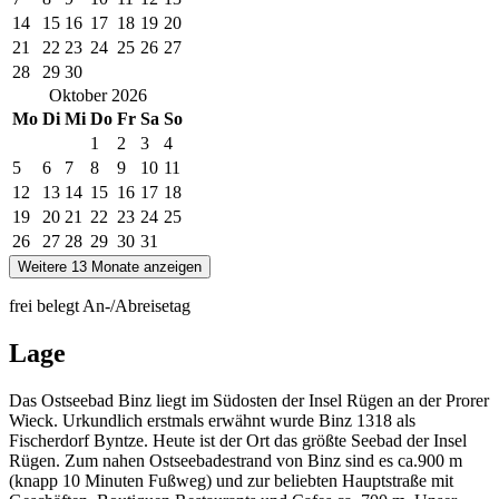
14
15
16
17
18
19
20
21
22
23
24
25
26
27
28
29
30
Oktober
2026
Mo
Di
Mi
Do
Fr
Sa
So
1
2
3
4
5
6
7
8
9
10
11
12
13
14
15
16
17
18
19
20
21
22
23
24
25
26
27
28
29
30
31
Weitere 13 Monate anzeigen
frei
belegt
An-/Abreisetag
Lage
Das Ostseebad Binz liegt im Südosten der Insel Rügen an der Prorer
Wieck. Urkundlich erstmals erwähnt wurde Binz 1318 als
Fischerdorf Byntze. Heute ist der Ort das größte Seebad der Insel
Rügen. Zum nahen Ostseebadestrand von Binz sind es ca.900 m
(knapp 10 Minuten Fußweg) und zur beliebten Hauptstraße mit