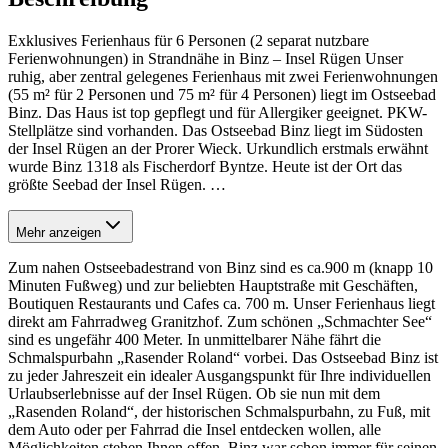
Exklusives Ferienhaus für 6 Personen (2 separat nutzbare
Ferienwohnungen) in Strandnähe in Binz – Insel Rügen Unser
ruhig, aber zentral gelegenes Ferienhaus mit zwei Ferienwohnungen
(55 m² für 2 Personen und 75 m² für 4 Personen) liegt im Ostseebad
Binz. Das Haus ist top gepflegt und für Allergiker geeignet. PKW-
Stellplätze sind vorhanden. Das Ostseebad Binz liegt im Südosten
der Insel Rügen an der Prorer Wieck. Urkundlich erstmals erwähnt
wurde Binz 1318 als Fischerdorf Byntze. Heute ist der Ort das
größte Seebad der Insel Rügen.
…
Mehr anzeigen
Zum nahen Ostseebadestrand von Binz sind es ca.900 m (knapp 10
Minuten Fußweg) und zur beliebten Hauptstraße mit Geschäften,
Boutiquen Restaurants und Cafes ca. 700 m. Unser Ferienhaus liegt
direkt am Fahrradweg Granitzhof. Zum schönen „Schmachter See“
sind es ungefähr 400 Meter. In unmittelbarer Nähe fährt die
Schmalspurbahn „Rasender Roland“ vorbei. Das Ostseebad Binz ist
zu jeder Jahreszeit ein idealer Ausgangspunkt für Ihre individuellen
Urlaubserlebnisse auf der Insel Rügen. Ob sie nun mit dem
„Rasenden Roland“, der historischen Schmalspurbahn, zu Fuß, mit
dem Auto oder per Fahrrad die Insel entdecken wollen, alle
Möglichkeiten stehen Ihnen offen. Binz war schon immer für seinen