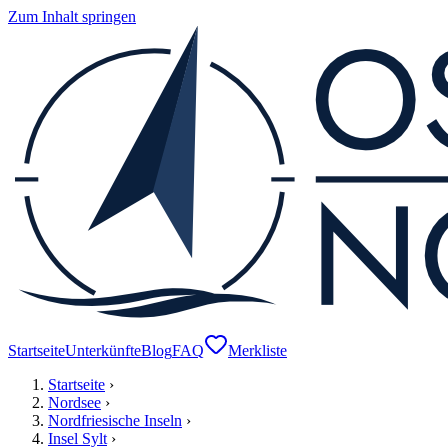
Zum Inhalt springen
Startseite
Unterkünfte
Blog
FAQ
Merkliste
Startseite
›
Nordsee
›
Nordfriesische Inseln
›
Insel Sylt
›