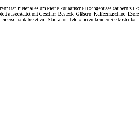
nnt ist, bietet alles um kleine kulinarische Hochgenüsse zaubern zu kö
t ausgestattet mit Geschirr, Besteck, Gläsern, Kaffeemaschine, Espres
iderschrank bietet viel Stauraum. Telefonieren können Sie kostenlos in