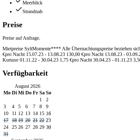
Meerblick
Strandnah
Preise
Preise auf Anfrage.
Mietpreise SyltMomente**** Alle Übernachtungspreise beziehen sich 
€pro Nacht 15.07.23 - 13.08.23 130,00 €pro Nacht 13.08.23 - 03.09.
Kurtaxe 01.11.22 - 30.04.23 1,75 €pro Nacht 30.04.23 - 01.11.23 3,5
Verfügbarkeit
August
2026
Mo
Di
Mi
Do
Fr
Sa
So
1
2
3
4
5
6
7
8
9
10
11
12
13
14
15
16
17
18
19
20
21
22
23
24
25
26
27
28
29
30
31