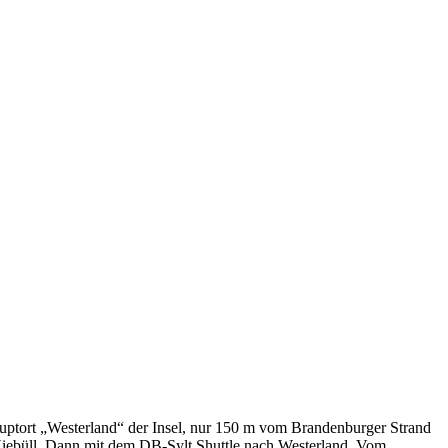
uptort „Westerland“ der Insel, nur 150 m vom Brandenburger Strand
Niebüll. Dann mit dem DB-Sylt Shuttle nach Westerland. Vom