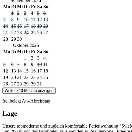
September
2026
Mo
Di
Mi
Do
Fr
Sa
So
1
2
3
4
5
6
7
8
9
10
11
12
13
14
15
16
17
18
19
20
21
22
23
24
25
26
27
28
29
30
Oktober
2026
Mo
Di
Mi
Do
Fr
Sa
So
1
2
3
4
5
6
7
8
9
10
11
12
13
14
15
16
17
18
19
20
21
22
23
24
25
26
27
28
29
30
31
Weitere 13 Monate anzeigen
frei
belegt
An-/Abreisetag
Lage
Unsere topmoderne und zugleich komfortable Ferienwohnung "Sylt Mom
und 200 m von der berühmten pulsierenden Fußgängerzone „Friedrich