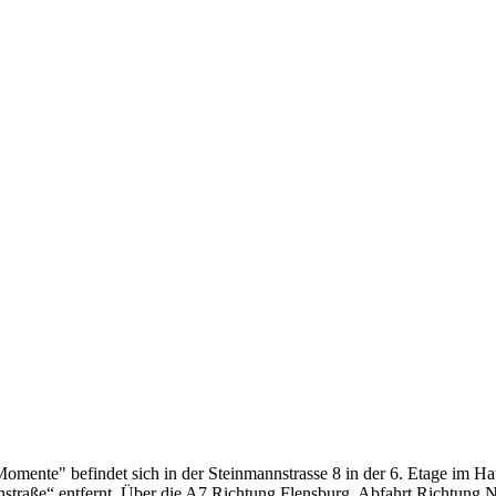
ente" befindet sich in der Steinmannstrasse 8 in der 6. Etage im Ha
straße“ entfernt. Über die A7 Richtung Flensburg. Abfahrt Richtung 