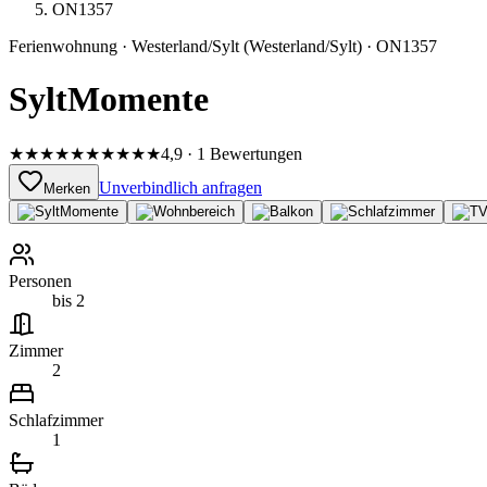
ON1357
Ferienwohnung
·
Westerland/Sylt
(Westerland/Sylt)
·
ON1357
SyltMomente
★★★★★
★★★★★
4,9 · 1 Bewertungen
Unverbindlich anfragen
Merken
Personen
bis 2
Zimmer
2
Schlafzimmer
1