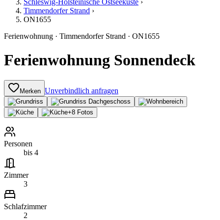
Schleswig-Holsteinische Ostseeküste
›
Timmendorfer Strand
›
ON1655
Ferienwohnung
·
Timmendorfer Strand
·
ON1655
Ferienwohnung Sonnendeck
Unverbindlich anfragen
Merken
+
8
Fotos
Personen
bis 4
Zimmer
3
Schlafzimmer
2