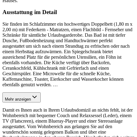
Hauses.
Ausstattung im Detail
Sie finden im Schlafzimmer ein hochwertiges Doppelbett (1,80 m x
2,00 m) mit Federkern - Matratzen, einen Flachbild - Fernseher und
Schränke für sämtliche Urlaubsgarderobe. Das Bad ist mit tiefer
Dusche, Fußbodenheizung und Handtuchwärmer perfekt
ausgestattet um sich nach einem Strandtag zu erfrischen oder nach
einem Herbsttag aufzuwärmen. Ein Spiegelschrank bietet
ausreichend Platz für die persönlichen Utensilien, ein Föhn ist
ebenfalls vorhanden. Die Küche verfügt über Backofen,
Cerankochfeld, Kühlschrank mit Gefrierfach und einen
Geschirrspüler. Eine Microwelle für die schnelle Küche,
Kaffemaschine, Toaster, Eierkocher und Wasserkocher können
ebenfalls genutzt werden.
…
Mehr anzeigen
Damit es Ihnen auch in Ihrem Urlaubsdomizil an nichts fehlt, ist der
Wohnbereich mit bequemer Couch und Relaxsessel (Leder), einem
TV (Flatscreen), einem Blueray-Player und einer Stereoanlage
ausgestattet. Vom Wohnbereich aus gelangen Sie auf den
wunderschön sonnig gelegenen Balkon und über eine