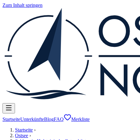
Zum Inhalt springen
Startseite
Unterkünfte
Blog
FAQ
Merkliste
Startseite
›
Ostsee
›