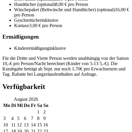
Handtücher
(optional)
8,00 € pro Person
Wäschepaket (Bettwäsche und Handtücher)
(optional)
16,00 €
pro Person
Geschirrtücher
inklusive
Kurtaxe
3,00 € pro Person
Ermäßigungen
Kinderermäßigung
inklusive
Für die Dritte und Vierte Person werden unabhängig von der Saison
10,-€ pro Person/Nacht berechnet (Kinder von 5-13 5,-€). Die
Kurabgabe beträgt ab Sept. nur noch 1,70€ pro Erwachsenem und
Tag. Rabatte bei Langzeitaufenthalten auf Anfrage.
Verfügbarkeit
August
2026
Mo
Di
Mi
Do
Fr
Sa
So
1
2
3
4
5
6
7
8
9
10
11
12
13
14
15
16
17
18
19
20
21
22
23