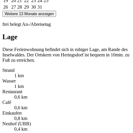
19
20
21
22
23
24
25
26
27
28
29
30
31
Weitere 13 Monate anzeigen
frei
belegt
An-/Abreisetag
Lage
Diese Ferienwohnung befindet sich in ruhiger Lage, am Rande des
Inselwaldes. Der Ortskern von Heringsdorf ist bequem in 10min. zu
Fuß zu erreichen.
Strand
1 km
Wasser
1 km
Restaurant
0,6 km
Café
0,6 km
Einkaufen
0,8 km
Neuhof (UBB)
0,4 km