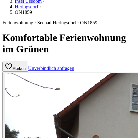
Insel Usedom
›
Heringsdorf
›
ON1859
Ferienwohnung
·
Seebad Heringsdorf
·
ON1859
Komfortable Ferienwohnung
im Grünen
Unverbindlich anfragen
Merken