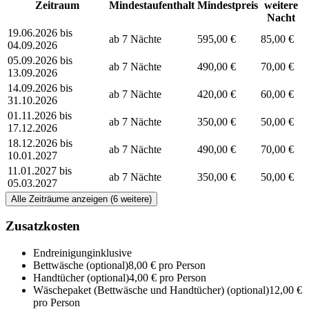
Zeitraum
Mindestaufenthalt
Mindestpreis
weitere
Nacht
19.06.2026 bis
ab 7 Nächte
595,00 €
85,00 €
04.09.2026
05.09.2026 bis
ab 7 Nächte
490,00 €
70,00 €
13.09.2026
14.09.2026 bis
ab 7 Nächte
420,00 €
60,00 €
31.10.2026
01.11.2026 bis
ab 7 Nächte
350,00 €
50,00 €
17.12.2026
18.12.2026 bis
ab 7 Nächte
490,00 €
70,00 €
10.01.2027
11.01.2027 bis
ab 7 Nächte
350,00 €
50,00 €
05.03.2027
Alle Zeiträume anzeigen (6 weitere)
Zusatzkosten
Endreinigung
inklusive
Bettwäsche
(optional)
8,00 € pro Person
Handtücher
(optional)
4,00 € pro Person
Wäschepaket (Bettwäsche und Handtücher)
(optional)
12,00 €
pro Person