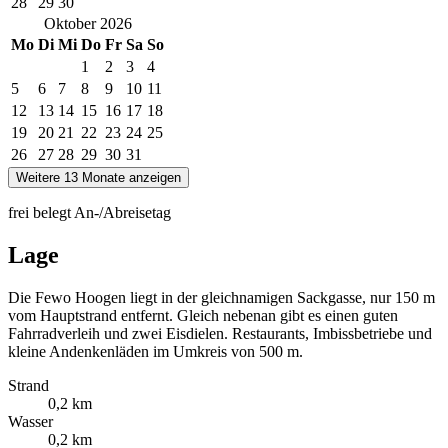
28
29
30
Oktober
2026
Mo
Di
Mi
Do
Fr
Sa
So
1
2
3
4
5
6
7
8
9
10
11
12
13
14
15
16
17
18
19
20
21
22
23
24
25
26
27
28
29
30
31
Weitere 13 Monate anzeigen
frei
belegt
An-/Abreisetag
Lage
Die Fewo Hoogen liegt in der gleichnamigen Sackgasse, nur 150 m
vom Hauptstrand entfernt. Gleich nebenan gibt es einen guten
Fahrradverleih und zwei Eisdielen. Restaurants, Imbissbetriebe und
kleine Andenkenläden im Umkreis von 500 m.
Strand
0,2 km
Wasser
0,2 km