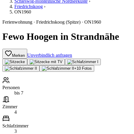
Schleswig-Holsteinische Nordseeküste
›
Friedrichskoog
›
ON1960
Ferienwohnung
·
Friedrichskoog
(Spitze)
·
ON1960
Fewo Hoogen in Strandnähe
Unverbindlich anfragen
Merken
+
10
Fotos
Personen
bis 7
Zimmer
4
Schlafzimmer
3