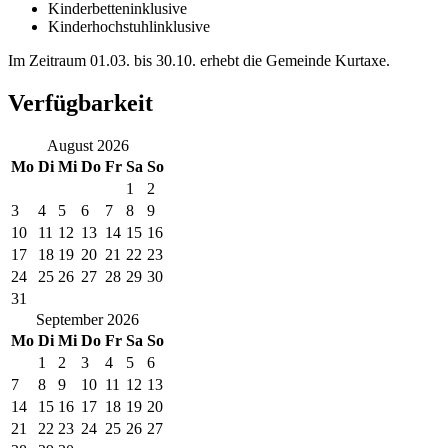
Kinderbetten
inklusive
Kinderhochstuhl
inklusive
Im Zeitraum 01.03. bis 30.10. erhebt die Gemeinde Kurtaxe.
Verfügbarkeit
August
2026
Mo
Di
Mi
Do
Fr
Sa
So
1
2
3
4
5
6
7
8
9
10
11
12
13
14
15
16
17
18
19
20
21
22
23
24
25
26
27
28
29
30
31
September
2026
Mo
Di
Mi
Do
Fr
Sa
So
1
2
3
4
5
6
7
8
9
10
11
12
13
14
15
16
17
18
19
20
21
22
23
24
25
26
27