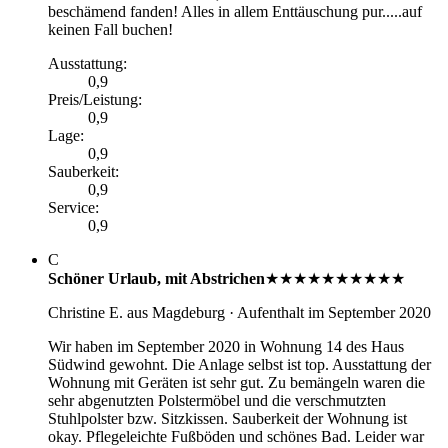
beschämend fanden! Alles in allem Enttäuschung pur.....auf
keinen Fall buchen!
Ausstattung
:
0,9
Preis/Leistung
:
0,9
Lage
:
0,9
Sauberkeit
:
0,9
Service
:
0,9
C
Schöner Urlaub, mit Abstrichen
★★★★★
★★★★★
Christine E.
aus Magdeburg
· Aufenthalt im September 2020
Wir haben im September 2020 in Wohnung 14 des Haus
Südwind gewohnt. Die Anlage selbst ist top. Ausstattung der
Wohnung mit Geräten ist sehr gut. Zu bemängeln waren die
sehr abgenutzten Polstermöbel und die verschmutzten
Stuhlpolster bzw. Sitzkissen. Sauberkeit der Wohnung ist
okay. Pflegeleichte Fußböden und schönes Bad. Leider war