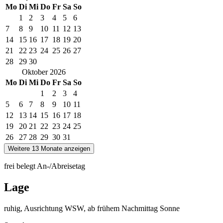
Mo
Di
Mi
Do
Fr
Sa
So
1
2
3
4
5
6
7
8
9
10
11
12
13
14
15
16
17
18
19
20
21
22
23
24
25
26
27
28
29
30
Oktober
2026
Mo
Di
Mi
Do
Fr
Sa
So
1
2
3
4
5
6
7
8
9
10
11
12
13
14
15
16
17
18
19
20
21
22
23
24
25
26
27
28
29
30
31
Weitere 13 Monate anzeigen
frei
belegt
An-/Abreisetag
Lage
ruhig, Ausrichtung WSW, ab frühem Nachmittag Sonne