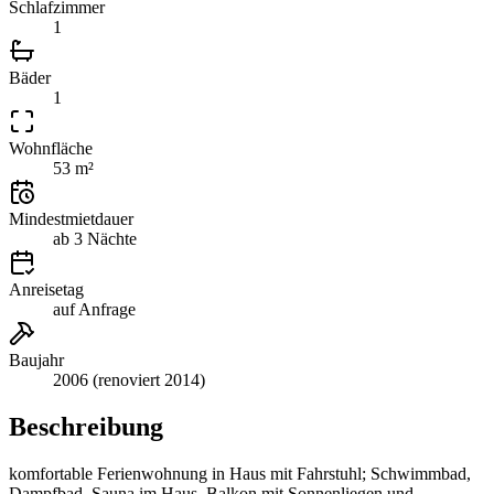
Schlafzimmer
1
Bäder
1
Wohnfläche
53 m²
Mindestmietdauer
ab 3 Nächte
Anreisetag
auf Anfrage
Baujahr
2006 (renoviert 2014)
Beschreibung
komfortable Ferienwohnung in Haus mit Fahrstuhl; Schwimmbad,
Dampfbad, Sauna im Haus, Balkon mit Sonnenliegen und