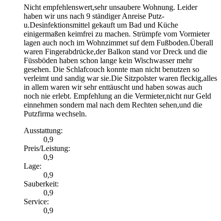
Nicht empfehlenswert,sehr unsaubere Wohnung. Leider
haben wir uns nach 9 ständiger Anreise Putz-
u.Desinfektionsmittel gekauft um Bad und Küche
einigermaßen keimfrei zu machen. Strümpfe vom Vormieter
lagen auch noch im Wohnzimmet suf dem Fußboden.Überall
waren Fingerabdrücke,der Balkon stand vor Dreck und die
Füssböden haben schon lange kein Wischwasser mehr
gesehen. Die Schlafcouch konnte man nicht benutzen so
verleimt und sandig war sie.Die Sitzpolster waren fleckig,alles
in allem waren wir sehr enttäuscht und haben sowas auch
noch nie erlebt. Empfehlung an die Vermieter,nicht nur Geld
einnehmen sondern mal nach dem Rechten sehen,und die
Putzfirma wechseln.
Ausstattung
:
0,9
Preis/Leistung
:
0,9
Lage
:
0,9
Sauberkeit
:
0,9
Service
:
0,9