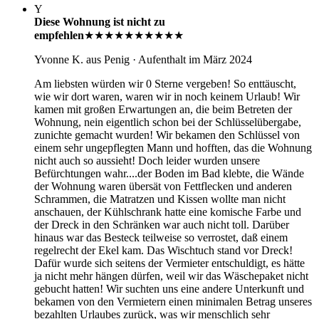
Y
Diese Wohnung ist nicht zu
empfehlen
★★★★★
★★★★★
Yvonne K.
aus Penig
· Aufenthalt im März 2024
Am liebsten würden wir 0 Sterne vergeben! So enttäuscht,
wie wir dort waren, waren wir in noch keinem Urlaub! Wir
kamen mit großen Erwartungen an, die beim Betreten der
Wohnung, nein eigentlich schon bei der Schlüsselübergabe,
zunichte gemacht wurden! Wir bekamen den Schlüssel von
einem sehr ungepflegten Mann und hofften, das die Wohnung
nicht auch so aussieht! Doch leider wurden unsere
Befürchtungen wahr....der Boden im Bad klebte, die Wände
der Wohnung waren übersät von Fettflecken und anderen
Schrammen, die Matratzen und Kissen wollte man nicht
anschauen, der Kühlschrank hatte eine komische Farbe und
der Dreck in den Schränken war auch nicht toll. Darüber
hinaus war das Besteck teilweise so verrostet, daß einem
regelrecht der Ekel kam. Das Wischtuch stand vor Dreck!
Dafür wurde sich seitens der Vermieter entschuldigt, es hätte
ja nicht mehr hängen dürfen, weil wir das Wäschepaket nicht
gebucht hatten! Wir suchten uns eine andere Unterkunft und
bekamen von den Vermietern einen minimalen Betrag unseres
bezahlten Urlaubes zurück, was wir menschlich sehr