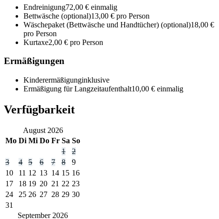
Endreinigung
72,00 € einmalig
Bettwäsche
(optional)
13,00 € pro Person
Wäschepaket (Bettwäsche und Handtücher)
(optional)
18,00 €
pro Person
Kurtaxe
2,00 € pro Person
Ermäßigungen
Kinderermäßigung
inklusive
Ermäßigung für Langzeitaufenthalt
10,00 € einmalig
Verfügbarkeit
August
2026
Mo
Di
Mi
Do
Fr
Sa
So
1
2
3
4
5
6
7
8
9
10
11
12
13
14
15
16
17
18
19
20
21
22
23
24
25
26
27
28
29
30
31
September
2026