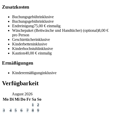
Zusatzkosten
Buchungsgebühr
inklusive
Buchungsgebühr
inklusive
Endreinigung
75,00 € einmalig
Wäschepaket (Bettwäsche und Handtücher)
(optional)
8,00 €
pro Person
Geschirrtücher
inklusive
Kinderbetten
inklusive
Kinderhochstuhl
inklusive
Kaution
40,00 € einmalig
Ermäßigungen
Kinderermäßigung
inklusive
Verfügbarkeit
August
2026
Mo
Di
Mi
Do
Fr
Sa
So
1
2
3
4
5
6
7
8
9