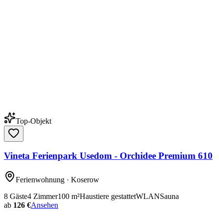
Top-Objekt
Vineta Ferienpark Usedom - Orchidee Premium 610
Ferienwohnung
· Koserow
8
Gäste
4
Zimmer
100
m²
Haustiere gestattet
WLAN
Sauna
ab
126 €
Ansehen