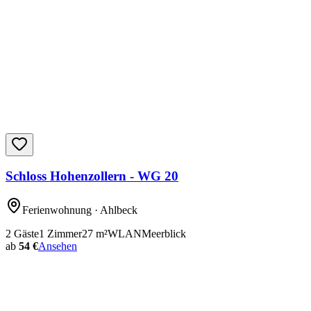
Schloss Hohenzollern - WG 20
Ferienwohnung
· Ahlbeck
2
Gäste
1
Zimmer
27
m²
WLAN
Meerblick
ab
54 €
Ansehen