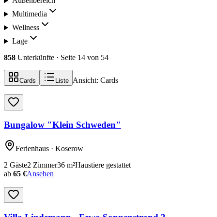
Außenbereich
Multimedia
Wellness
Lage
858
Unterkünfte
· Seite 14 von 54
Ansicht:
Cards
Cards
Liste
Bungalow "Klein Schweden"
Ferienhaus
· Koserow
2
Gäste
2
Zimmer
36
m²
Haustiere gestattet
ab
65 €
Ansehen