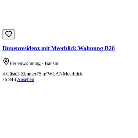
Dünenresidenz mit Meerblick Wohnung B20
Ferienwohnung
· Bansin
4
Gäste
3
Zimmer
75
m²
WLAN
Meerblick
ab
84 €
Ansehen