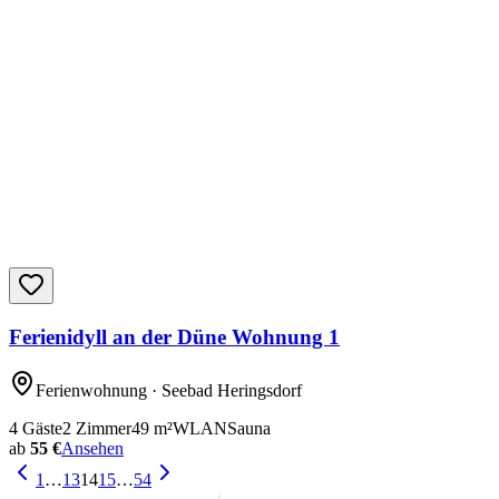
Ferienidyll an der Düne Wohnung 1
Ferienwohnung
· Seebad Heringsdorf
4
Gäste
2
Zimmer
49
m²
WLAN
Sauna
ab
55 €
Ansehen
1
…
13
14
15
…
54