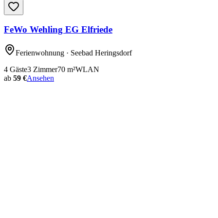
FeWo Wehling EG Elfriede
Ferienwohnung
· Seebad Heringsdorf
4
Gäste
3
Zimmer
70
m²
WLAN
ab
59 €
Ansehen