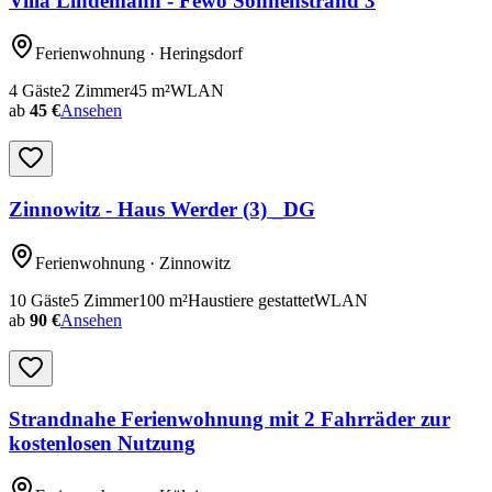
Villa Lindemann - Fewo Sonnenstrand 3
Ferienwohnung
· Heringsdorf
4
Gäste
2
Zimmer
45
m²
WLAN
ab
45 €
Ansehen
Zinnowitz - Haus Werder (3) _DG
Ferienwohnung
· Zinnowitz
10
Gäste
5
Zimmer
100
m²
Haustiere gestattet
WLAN
ab
90 €
Ansehen
Strandnahe Ferienwohnung mit 2 Fahrräder zur
kostenlosen Nutzung