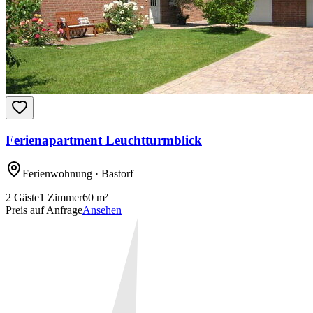
Ferienapartment Leuchtturmblick
Ferienwohnung
· Bastorf
2
Gäste
1
Zimmer
60
m²
Preis auf Anfrage
Ansehen