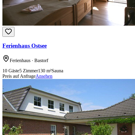
Ferienhaus Ostsee
Ferienhaus
· Bastorf
10
Gäste
5
Zimmer
130
m²
Sauna
Preis auf Anfrage
Ansehen