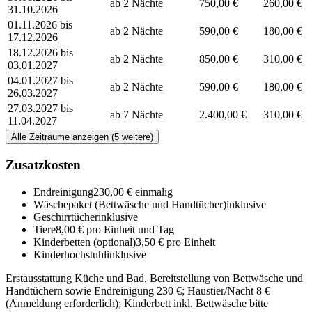
ab 2 Nächte
750,00 €
260,00 €
31.10.2026
01.11.2026 bis
ab 2 Nächte
590,00 €
180,00 €
17.12.2026
18.12.2026 bis
ab 2 Nächte
850,00 €
310,00 €
03.01.2027
04.01.2027 bis
ab 2 Nächte
590,00 €
180,00 €
26.03.2027
27.03.2027 bis
ab 7 Nächte
2.400,00 €
310,00 €
11.04.2027
Alle Zeiträume anzeigen (5 weitere)
Zusatzkosten
Endreinigung
230,00 € einmalig
Wäschepaket (Bettwäsche und Handtücher)
inklusive
Geschirrtücher
inklusive
Tiere
8,00 € pro Einheit und Tag
Kinderbetten
(optional)
3,50 € pro Einheit
Kinderhochstuhl
inklusive
Erstausstattung Küche und Bad, Bereitstellung von Bettwäsche und
Handtüchern sowie Endreinigung 230 €; Haustier/Nacht 8 €
(Anmeldung erforderlich); Kinderbett inkl. Bettwäsche bitte