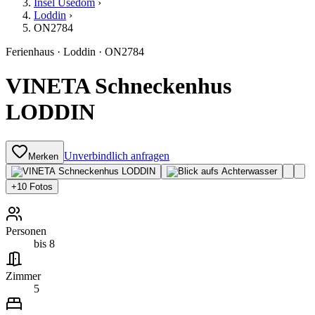
Insel Usedom
›
Loddin
›
ON2784
Ferienhaus
·
Loddin
·
ON2784
VINETA Schneckenhus
LODDIN
Unverbindlich anfragen
Merken
+
10
Fotos
Personen
bis 8
Zimmer
5