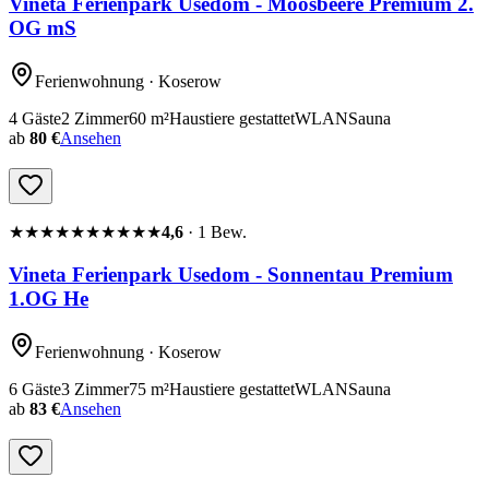
Vineta Ferienpark Usedom - Moosbeere Premium 2.
OG mS
Ferienwohnung
· Koserow
4
Gäste
2
Zimmer
60
m²
Haustiere gestattet
WLAN
Sauna
ab
80 €
Ansehen
★★★★★
★★★★★
4,6
·
1
Bew.
Vineta Ferienpark Usedom - Sonnentau Premium
1.OG He
Ferienwohnung
· Koserow
6
Gäste
3
Zimmer
75
m²
Haustiere gestattet
WLAN
Sauna
ab
83 €
Ansehen