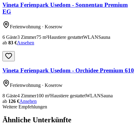
Vineta Ferienpark Usedom - Sonnentau Premium
EG
Ferienwohnung
· Koserow
6
Gäste
3
Zimmer
75
m²
Haustiere gestattet
WLAN
Sauna
ab
83 €
Ansehen
Vineta Ferienpark Usedom - Orchidee Premium 610
Ferienwohnung
· Koserow
8
Gäste
4
Zimmer
100
m²
Haustiere gestattet
WLAN
Sauna
ab
126 €
Ansehen
Weitere Empfehlungen
Ähnliche Unterkünfte