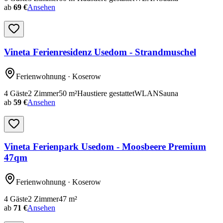
ab
69 €
Ansehen
Vineta Ferienresidenz Usedom - Strandmuschel
Ferienwohnung
· Koserow
4
Gäste
2
Zimmer
50
m²
Haustiere gestattet
WLAN
Sauna
ab
59 €
Ansehen
Vineta Ferienpark Usedom - Moosbeere Premium
47qm
Ferienwohnung
· Koserow
4
Gäste
2
Zimmer
47
m²
ab
71 €
Ansehen