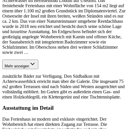
Achterwasser im Bernsteinbad Loddin auf Usedom. Das
freistehende Ferienhaus mit einer Wohnfläche von 154 m2 liegt auf
einem über 1.100 m2 großen Grundstück im Diplomatenviertel. Zur
Ostseeseite der Insel mit ihren breiten, weißen Stränden sind es nur
ca. 2 km. Das von einer Natursteinmauer umgebene Reetdachhaus
wurde in 2018 neu errichtet und besticht durch seine schöne Lage
und luxuriöse Ausstattung. Im Erdgeschoss befindet sich der
großzügig an­ge­legte Wohnbereich mit Kamin und offener Küche,
der Saunabereich mit integriertem Badezimmer sowie ein
Schlafzimmer. Im Oberschoss stehen drei weitere Schlaf­zimmer
sowie zwei
…
Mehr anzeigen
zusätzliche Bäder zur Verfügung. Den Südbalkon mit
Achterwasserblick erreicht man über die Galerie. Die insgesamt 75
m2 großen Terrassen sind nach Süden und Westen ausgerichtet und
vollständig möbliert. Im Garten gibt es außerdem einen Gas- und
einen Holzkohlegrill, ein Klettergerüst und eine Tischtennisplatte.
Ausstattung im Detail
Das Ferienhaus ist modern und exklusiv eingerichtet. Der
Wohnbereich hat einen direkten Zugang zur Terrasse. Die