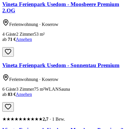
Vineta Ferienpark Usedom - Moosbeere Premium
2.OG
Ferienwohnung
· Koserow
4
Gäste
2
Zimmer
53
m²
ab
71 €
Ansehen
Vineta Ferienpark Usedom - Sonnentau Premium
Ferienwohnung
· Koserow
6
Gäste
3
Zimmer
75
m²
WLAN
Sauna
ab
83 €
Ansehen
★★★★★
★★★★★
2,7
·
1
Bew.