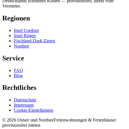
Deutschlands schönsten Küsten — provisionsfrei, direkt vom
Vermieter.
Regionen
Insel Usedom
Insel Rügen
Fischland-Darß-Zingst
Nordsee
Service
FAQ
Blog
Rechtliches
Datenschutz
Impressum
Cookie-Einstellungen
©
2026
Ostsee und Nordsee
Ferienwohnungen & Ferienhäuser
provisionsfrei mieten