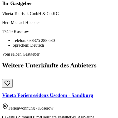
Ihr Gastgeber
Vineta Touristik GmbH & Co.KG
Herr Michael Huebner
17459
Koserow
Telefon:
038375 288 680
Sprachen:
Deutsch
Vom selben Gastgeber
Weitere Unterkünfte des Anbieters
Vineta Ferienresidenz Usedom - Sandburg
Ferienwohnung
· Koserow
6
Gäste
3
Zimmer
60
m²
Haustiere gestattet
WLAN
Sauna