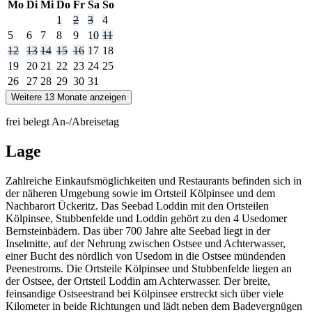
Mo
Di
Mi
Do
Fr
Sa
So
1
2
3
4
5
6
7
8
9
10
11
12
13
14
15
16
17
18
19
20
21
22
23
24
25
26
27
28
29
30
31
Weitere 13 Monate anzeigen
frei
belegt
An-/Abreisetag
Lage
Zahlreiche Ein­kaufs­mög­lich­keiten und Restaurants befinden sich in
der näheren Umgebung sowie im Ortsteil Kölpinsee und dem
Nachbarort Ückeritz. Das Seebad Loddin mit den Ortsteilen
Kölpinsee, Stubbenfelde und Loddin gehört zu den 4 Usedomer
Bernsteinbädern. Das über 700 Jahre alte Seebad liegt in der
Inselmitte, auf der Nehrung zwischen Ostsee und Achterwasser,
einer Bucht des nördlich von Usedom in die Ostsee mündenden
Peene­stroms. Die Ortsteile Kölpinsee und Stubbenfelde liegen an
der Ostsee, der Ortsteil Loddin am Achterwasser. Der breite,
feinsandige Ostseestrand bei Kölpinsee erstreckt sich über viele
Kilometer in beide Richtungen und lädt neben dem Badevergnügen