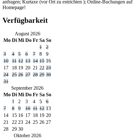
anfragen; Kurtaxe (vor Ort zu entrichten ); Online-Buchungen auf
Homepage!
Verfügbarkeit
August
2026
Mo
Di
Mi
Do
Fr
Sa
So
1
2
3
4
5
6
7
8
9
10
11
12
13
14
15
16
17
18
19
20
21
22
23
24
25
26
27
28
29
30
31
September
2026
Mo
Di
Mi
Do
Fr
Sa
So
1
2
3
4
5
6
7
8
9
10
11
12
13
14
15
16
17
18
19
20
21
22
23
24
25
26
27
28
29
30
Oktober
2026