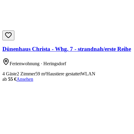
Dünenhaus Christa - Whg. 7 - strandnah/erste Reihe
Ferienwohnung
· Heringsdorf
4
Gäste
2
Zimmer
59
m²
Haustiere gestattet
WLAN
ab
55 €
Ansehen