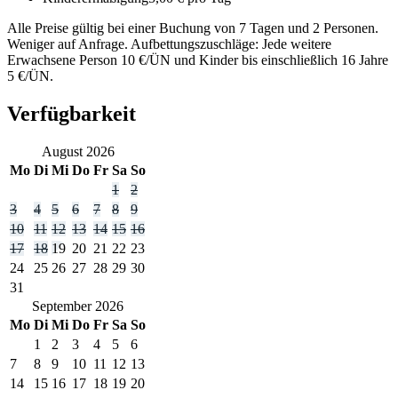
Alle Preise gültig bei einer Buchung von 7 Tagen und 2 Personen.
Weniger auf Anfrage. Aufbettungszuschläge: Jede weitere
Erwachsene Person 10 €/ÜN und Kinder bis einschließlich 16 Jahre
5 €/ÜN.
Verfügbarkeit
August
2026
Mo
Di
Mi
Do
Fr
Sa
So
1
2
3
4
5
6
7
8
9
10
11
12
13
14
15
16
17
18
19
20
21
22
23
24
25
26
27
28
29
30
31
September
2026
Mo
Di
Mi
Do
Fr
Sa
So
1
2
3
4
5
6
7
8
9
10
11
12
13
14
15
16
17
18
19
20