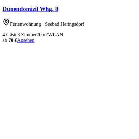
Dünendomizil Whg. 8
Ferienwohnung
· Seebad Heringsdorf
4
Gäste
3
Zimmer
70
m²
WLAN
ab
70 €
Ansehen