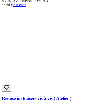
4
Gäste
2
Zimmer
54
m²
WLAN
ab
60 €
Ansehen
Remise im kaisers vis à vis ( Atelier )