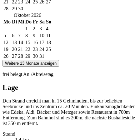
21
22
23
24
25
26
27
28
29
30
Oktober
2026
Mo
Di
Mi
Do
Fr
Sa
So
1
2
3
4
5
6
7
8
9
10
11
12
13
14
15
16
17
18
19
20
21
22
23
24
25
26
27
28
29
30
31
Weitere 13 Monate anzeigen
frei
belegt
An-/Abreisetag
Lage
Den Strand erreicht man in 15 Gehminuten, bis zur beliebten
Seebrücke und ins Zentrum ca. 20 Minuten. Einkaufsmöglichkeiten
wie Edeka, Aldi, Bäcker und Metzger sowie Restaurant in 700m
Entfernung. Zum Bahnhof sind es 200m, die nächste Bushaltestelle
ist 350 m entfernt.
Strand
1,4 km