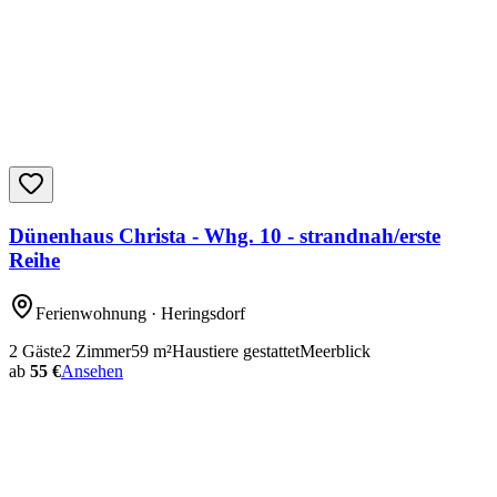
Dünenhaus Christa - Whg. 10 - strandnah/erste
Reihe
Ferienwohnung
· Heringsdorf
2
Gäste
2
Zimmer
59
m²
Haustiere gestattet
Meerblick
ab
55 €
Ansehen