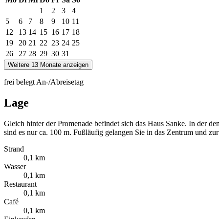
1
2
3
4
5
6
7
8
9
10
11
12
13
14
15
16
17
18
19
20
21
22
23
24
25
26
27
28
29
30
31
Weitere 13 Monate anzeigen
frei
belegt
An-/Abreisetag
Lage
Gleich hinter der Promenade befindet sich das Haus Sanke. In der de
sind es nur ca. 100 m. Fußläufig gelangen Sie in das Zentrum und zu
Strand
0,1 km
Wasser
0,1 km
Restaurant
0,1 km
Café
0,1 km