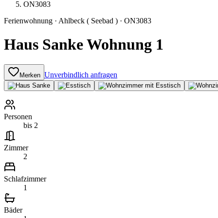
ON3083
Ferienwohnung
·
Ahlbeck ( Seebad )
·
ON3083
Haus Sanke Wohnung 1
Unverbindlich anfragen
Merken
Personen
bis 2
Zimmer
2
Schlafzimmer
1
Bäder