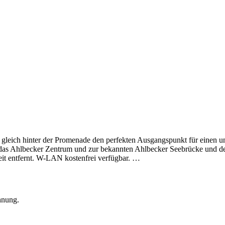
e gleich hinter der Promenade den perfekten Ausgangspunkt für einen 
 das Ahlbecker Zentrum und zur bekannten Ahlbecker Seebrücke und de
eit entfernt. W-LAN kostenfrei verfügbar.
…
hnung.