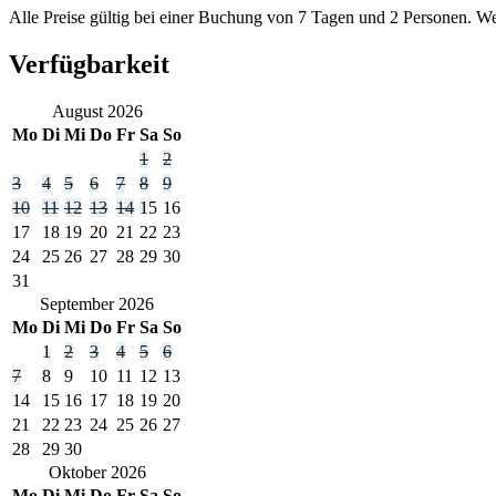
Alle Preise gültig bei einer Buchung von 7 Tagen und 2 Personen. W
Verfügbarkeit
August
2026
Mo
Di
Mi
Do
Fr
Sa
So
1
2
3
4
5
6
7
8
9
10
11
12
13
14
15
16
17
18
19
20
21
22
23
24
25
26
27
28
29
30
31
September
2026
Mo
Di
Mi
Do
Fr
Sa
So
1
2
3
4
5
6
7
8
9
10
11
12
13
14
15
16
17
18
19
20
21
22
23
24
25
26
27
28
29
30
Oktober
2026
Mo
Di
Mi
Do
Fr
Sa
So