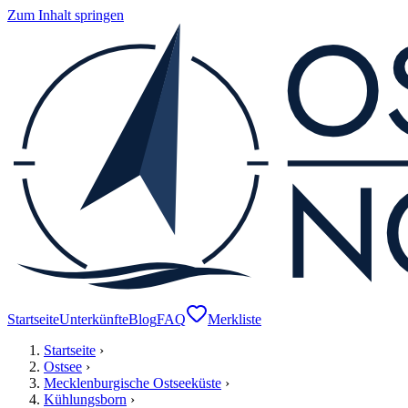
Zum Inhalt springen
Startseite
Unterkünfte
Blog
FAQ
Merkliste
Startseite
›
Ostsee
›
Mecklenburgische Ostseeküste
›
Kühlungsborn
›