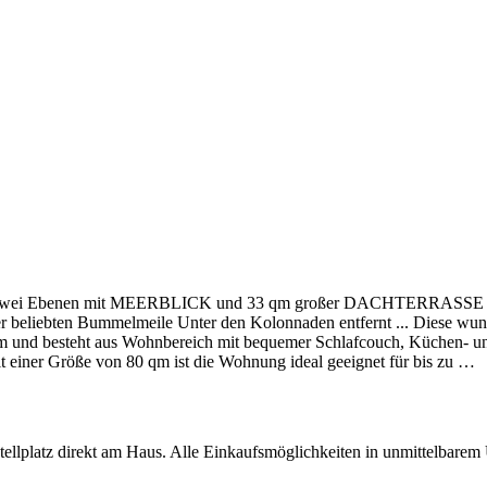
en auf zwei Ebenen mit MEERBLICK und 33 qm großer DACHTERRAS
er beliebten Bummelmeile Unter den Kolonnaden entfernt ... Diese 
m und besteht aus Wohnbereich mit bequemer Schlafcouch, Küchen- un
 einer Größe von 80 qm ist die Wohnung ideal geeignet für bis zu
…
ellplatz direkt am Haus. Alle Einkaufsmöglichkeiten in unmittelbarem