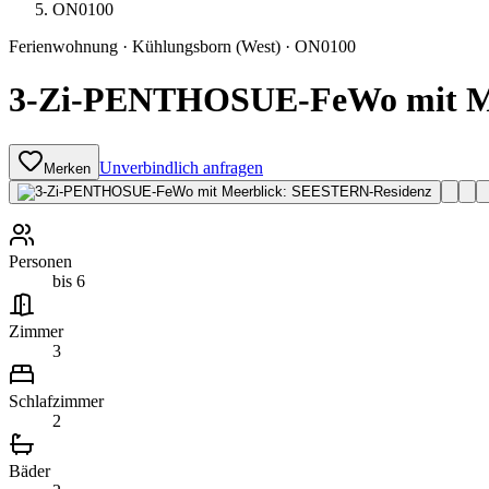
ON0100
Ferienwohnung
·
Kühlungsborn
(West)
·
ON0100
3-Zi-PENTHOSUE-FeWo mit Me
Unverbindlich anfragen
Merken
Personen
bis 6
Zimmer
3
Schlafzimmer
2
Bäder