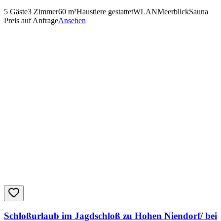
5
Gäste
3
Zimmer
60
m²
Haustiere gestattet
WLAN
Meerblick
Sauna
Preis auf Anfrage
Ansehen
Schloßurlaub im Jagdschloß zu Hohen Niendorf/ bei