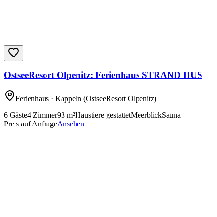
OstseeResort Olpenitz: Ferienhaus STRAND HUS
Ferienhaus
· Kappeln
(OstseeResort Olpenitz)
6
Gäste
4
Zimmer
93
m²
Haustiere gestattet
Meerblick
Sauna
Preis auf Anfrage
Ansehen