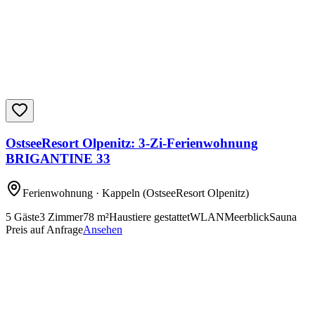
OstseeResort Olpenitz: 3-Zi-Ferienwohnung
BRIGANTINE 33
Ferienwohnung
· Kappeln
(OstseeResort Olpenitz)
5
Gäste
3
Zimmer
78
m²
Haustiere gestattet
WLAN
Meerblick
Sauna
Preis auf Anfrage
Ansehen