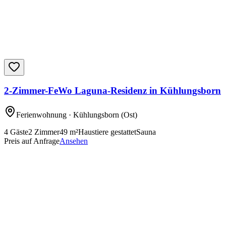
2-Zimmer-FeWo Laguna-Residenz in Kühlungsborn
Ferienwohnung
· Kühlungsborn
(Ost)
4
Gäste
2
Zimmer
49
m²
Haustiere gestattet
Sauna
Preis auf Anfrage
Ansehen