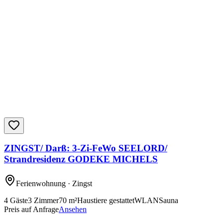
ZINGST/ Darß: 3-Zi-FeWo SEELORD/
Strandresidenz GODEKE MICHELS
Ferienwohnung
· Zingst
4
Gäste
3
Zimmer
70
m²
Haustiere gestattet
WLAN
Sauna
Preis auf Anfrage
Ansehen