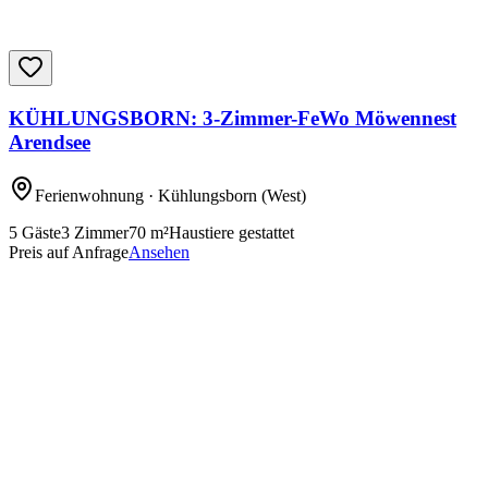
KÜHLUNGSBORN: 3-Zimmer-FeWo Möwennest
Arendsee
Ferienwohnung
· Kühlungsborn
(West)
5
Gäste
3
Zimmer
70
m²
Haustiere gestattet
Preis auf Anfrage
Ansehen