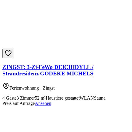
ZINGST: 3-Zi-FeWo DEICHIDYLL /
Strandresidenz GODEKE MICHELS
Ferienwohnung
· Zingst
4
Gäste
3
Zimmer
52
m²
Haustiere gestattet
WLAN
Sauna
Preis auf Anfrage
Ansehen