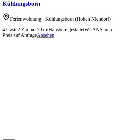
Kühlungsborn
Ferienwohnung
· Kühlungsborn
(Hohen Niendorf)
4
Gäste
2
Zimmer
59
m²
Haustiere gestattet
WLAN
Sauna
Preis auf Anfrage
Ansehen