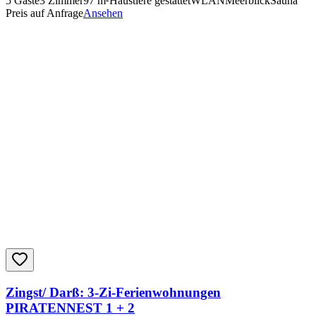
5
Gäste
3
Zimmer
97
m²
Haustiere gestattet
WLAN
Meerblick
Sauna
Preis auf Anfrage
Ansehen
Zingst/ Darß: 3-Zi-Ferienwohnungen
PIRATENNEST 1 + 2