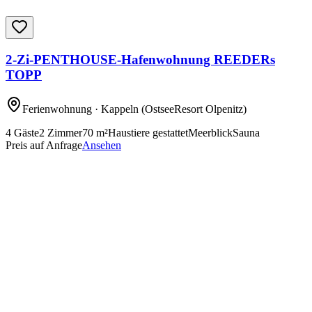
2-Zi-PENTHOUSE-Hafenwohnung REEDERs
TOPP
Ferienwohnung
· Kappeln
(OstseeResort Olpenitz)
4
Gäste
2
Zimmer
70
m²
Haustiere gestattet
Meerblick
Sauna
Preis auf Anfrage
Ansehen