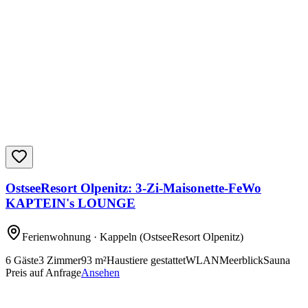
OstseeResort Olpenitz: 3-Zi-Maisonette-FeWo
KAPTEIN's LOUNGE
Ferienwohnung
· Kappeln
(OstseeResort Olpenitz)
6
Gäste
3
Zimmer
93
m²
Haustiere gestattet
WLAN
Meerblick
Sauna
Preis auf Anfrage
Ansehen