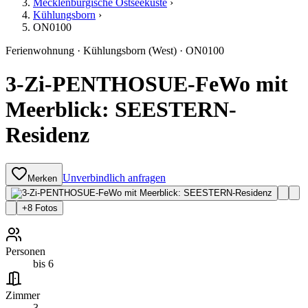
Mecklenburgische Ostseeküste
›
Kühlungsborn
›
ON0100
Ferienwohnung
·
Kühlungsborn
(West)
·
ON0100
3-Zi-PENTHOSUE-FeWo mit
Meerblick: SEESTERN-
Residenz
Unverbindlich anfragen
Merken
+
8
Fotos
Personen
bis 6
Zimmer
3