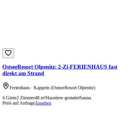
OstseeResort Olpenitz: 2-Zi-FERIENHAUS fast
direkt am Strand
Ferienhaus
· Kappeln
(OstseeResort Olpenitz)
4
Gäste
2
Zimmer
48
m²
Haustiere gestattet
Sauna
Preis auf Anfrage
Ansehen