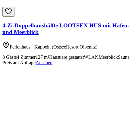
4-Zi-Doppelhaushälfte LOOTSEN HUS mit Hafen-
und Meerblick
Ferienhaus
· Kappeln
(OstseeResort Olpenitz)
8
Gäste
4
Zimmer
127
m²
Haustiere gestattet
WLAN
Meerblick
Sauna
Preis auf Anfrage
Ansehen