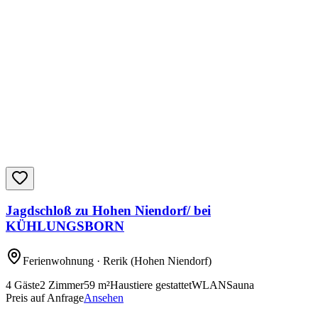
Jagdschloß zu Hohen Niendorf/ bei
KÜHLUNGSBORN
Ferienwohnung
· Rerik
(Hohen Niendorf)
4
Gäste
2
Zimmer
59
m²
Haustiere gestattet
WLAN
Sauna
Preis auf Anfrage
Ansehen