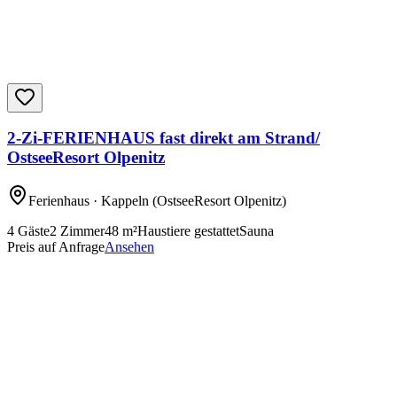
2-Zi-FERIENHAUS fast direkt am Strand/
OstseeResort Olpenitz
Ferienhaus
· Kappeln
(OstseeResort Olpenitz)
4
Gäste
2
Zimmer
48
m²
Haustiere gestattet
Sauna
Preis auf Anfrage
Ansehen