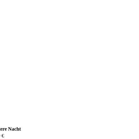
tere Nacht
 €