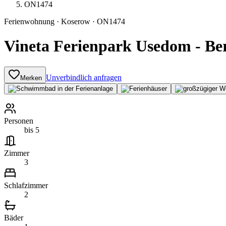
ON1474
Ferienwohnung
·
Koserow
·
ON1474
Vineta Ferienpark Usedom - B
Unverbindlich anfragen
Merken
Personen
bis 5
Zimmer
3
Schlafzimmer
2
Bäder