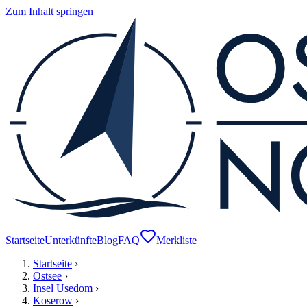
Zum Inhalt springen
Startseite
Unterkünfte
Blog
FAQ
Merkliste
Startseite
›
Ostsee
›
Insel Usedom
›
Koserow
›