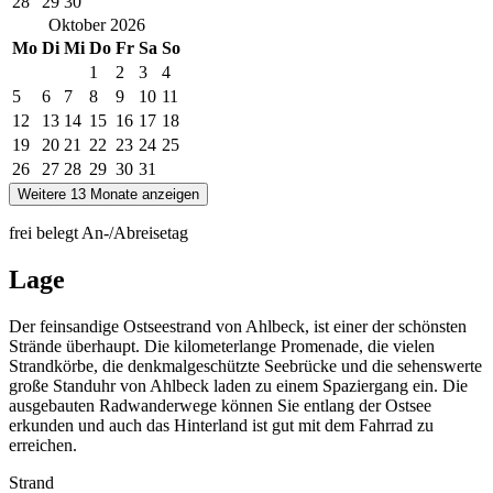
28
29
30
Oktober
2026
Mo
Di
Mi
Do
Fr
Sa
So
1
2
3
4
5
6
7
8
9
10
11
12
13
14
15
16
17
18
19
20
21
22
23
24
25
26
27
28
29
30
31
Weitere 13 Monate anzeigen
frei
belegt
An-/Abreisetag
Lage
Der feinsandige Ostseestrand von Ahlbeck, ist einer der schönsten
Strände überhaupt. Die kilometerlange Promenade, die vielen
Strandkörbe, die denkmalgeschützte Seebrücke und die sehenswerte
große Standuhr von Ahlbeck laden zu einem Spaziergang ein. Die
ausgebauten Radwanderwege können Sie entlang der Ostsee
erkunden und auch das Hinterland ist gut mit dem Fahrrad zu
erreichen.
Strand