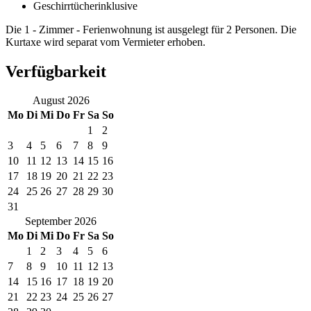
Geschirrtücher
inklusive
Die 1 - Zimmer - Ferienwohnung ist ausgelegt für 2 Personen. Die
Kurtaxe wird separat vom Vermieter erhoben.
Verfügbarkeit
August
2026
Mo
Di
Mi
Do
Fr
Sa
So
1
2
3
4
5
6
7
8
9
10
11
12
13
14
15
16
17
18
19
20
21
22
23
24
25
26
27
28
29
30
31
September
2026
Mo
Di
Mi
Do
Fr
Sa
So
1
2
3
4
5
6
7
8
9
10
11
12
13
14
15
16
17
18
19
20
21
22
23
24
25
26
27