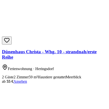
Dünenhaus Christa - Whg. 10 - strandnah/erste
Reihe
Ferienwohnung
· Heringsdorf
2
Gäste
2
Zimmer
59
m²
Haustiere gestattet
Meerblick
ab
55 €
Ansehen