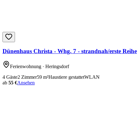
Dünenhaus Christa - Whg. 7 - strandnah/erste Reihe
Ferienwohnung
· Heringsdorf
4
Gäste
2
Zimmer
59
m²
Haustiere gestattet
WLAN
ab
55 €
Ansehen