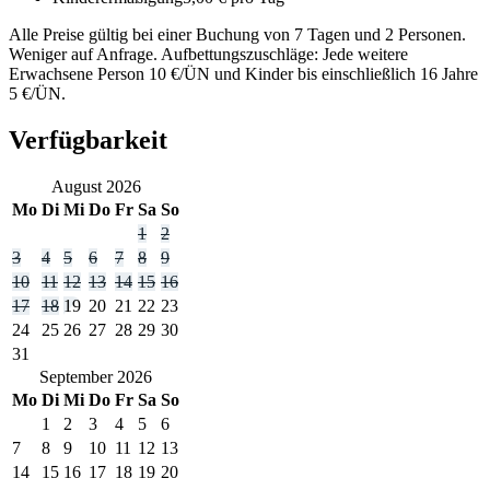
Alle Preise gültig bei einer Buchung von 7 Tagen und 2 Personen.
Weniger auf Anfrage. Aufbettungszuschläge: Jede weitere
Erwachsene Person 10 €/ÜN und Kinder bis einschließlich 16 Jahre
5 €/ÜN.
Verfügbarkeit
August
2026
Mo
Di
Mi
Do
Fr
Sa
So
1
2
3
4
5
6
7
8
9
10
11
12
13
14
15
16
17
18
19
20
21
22
23
24
25
26
27
28
29
30
31
September
2026
Mo
Di
Mi
Do
Fr
Sa
So
1
2
3
4
5
6
7
8
9
10
11
12
13
14
15
16
17
18
19
20