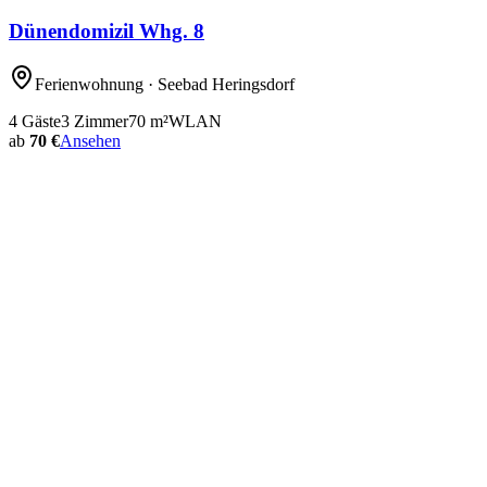
Dünendomizil Whg. 8
Ferienwohnung
· Seebad Heringsdorf
4
Gäste
3
Zimmer
70
m²
WLAN
ab
70 €
Ansehen