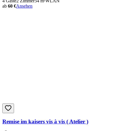
4
Gäste
2
Zimmer
54
m²
WLAN
ab
60 €
Ansehen
Remise im kaisers vis à vis ( Atelier )