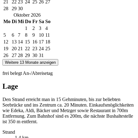
21
22
23
24
25
26
27
28
29
30
Oktober
2026
Mo
Di
Mi
Do
Fr
Sa
So
1
2
3
4
5
6
7
8
9
10
11
12
13
14
15
16
17
18
19
20
21
22
23
24
25
26
27
28
29
30
31
Weitere 13 Monate anzeigen
frei
belegt
An-/Abreisetag
Lage
Den Strand erreicht man in 15 Gehminuten, bis zur beliebten
Seebrücke und ins Zentrum ca. 20 Minuten. Einkaufsmöglichkeiten
wie Edeka, Aldi, Bäcker und Metzger sowie Restaurant in 700m
Entfernung. Zum Bahnhof sind es 200m, die nächste Bushaltestelle
ist 350 m entfernt.
Strand
1,4 km