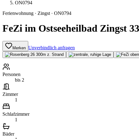
ON0794
Ferienwohnung
·
Zingst
·
ON0794
FeZi im Ostseeheilbad Zingst 3
Unverbindlich anfragen
Merken
Personen
bis 2
Zimmer
1
Schlafzimmer
1
Bäder