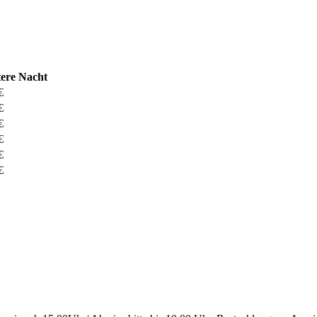
tere Nacht
€
€
€
€
€
€