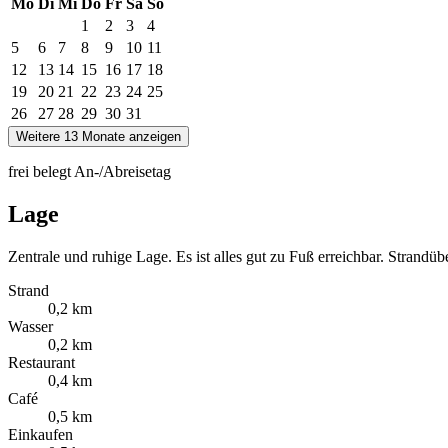
Mo
Di
Mi
Do
Fr
Sa
So
1
2
3
4
5
6
7
8
9
10
11
12
13
14
15
16
17
18
19
20
21
22
23
24
25
26
27
28
29
30
31
Weitere 13 Monate anzeigen
frei
belegt
An-/Abreisetag
Lage
Zentrale und ruhige Lage. Es ist alles gut zu Fuß erreichbar. Strandübe
Strand
0,2 km
Wasser
0,2 km
Restaurant
0,4 km
Café
0,5 km
Einkaufen