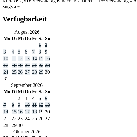
Kurtaxe 2,30 € /Person/Tag Kinder ab 7 Jahren 1,15€/Person/Tag // A
zingst.de
Verfügbarkeit
August
2026
Mo
Di
Mi
Do
Fr
Sa
So
1
2
3
4
5
6
7
8
9
10
11
12
13
14
15
16
17
18
19
20
21
22
23
24
25
26
27
28
29
30
31
September
2026
Mo
Di
Mi
Do
Fr
Sa
So
1
2
3
4
5
6
7
8
9
10
11
12
13
14
15
16
17
18
19
20
21
22
23
24
25
26
27
28
29
30
Oktober
2026