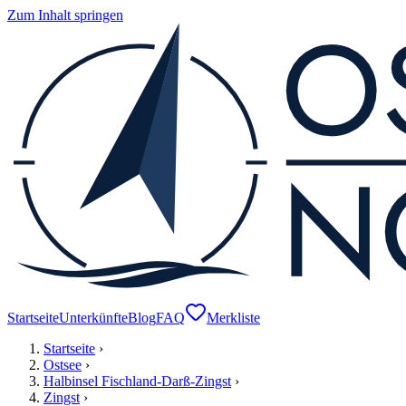
Zum Inhalt springen
Startseite
Unterkünfte
Blog
FAQ
Merkliste
Startseite
›
Ostsee
›
Halbinsel Fischland-Darß-Zingst
›
Zingst
›