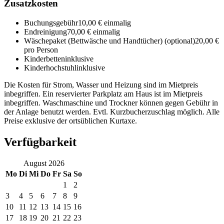
Zusatzkosten
Buchungsgebühr
10,00 € einmalig
Endreinigung
70,00 € einmalig
Wäschepaket (Bettwäsche und Handtücher)
(optional)
20,00 €
pro Person
Kinderbetten
inklusive
Kinderhochstuhl
inklusive
Die Kosten für Strom, Wasser und Heizung sind im Mietpreis
inbegriffen. Ein reservierter Parkplatz am Haus ist im Mietpreis
inbegriffen. Waschmaschine und Trockner können gegen Gebühr in
der Anlage benutzt werden. Evtl. Kurzbucherzuschlag möglich. Alle
Preise exklusive der ortsüblichen Kurtaxe.
Verfügbarkeit
August
2026
Mo
Di
Mi
Do
Fr
Sa
So
1
2
3
4
5
6
7
8
9
10
11
12
13
14
15
16
17
18
19
20
21
22
23