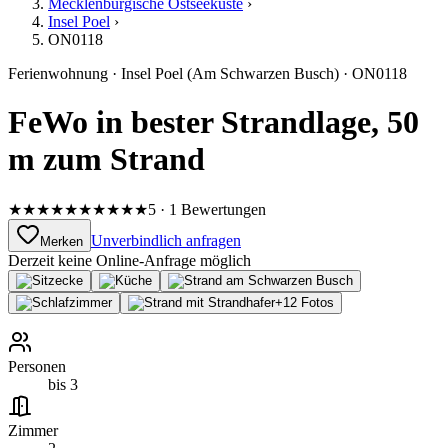
Mecklenburgische Ostseeküste
›
Insel Poel
›
ON0118
Ferienwohnung
·
Insel Poel
(Am Schwarzen Busch)
·
ON0118
FeWo in bester Strandlage, 50
m zum Strand
★★★★★
★★★★★
5 · 1 Bewertungen
Unverbindlich anfragen
Merken
Derzeit keine Online-Anfrage möglich
+
12
Fotos
Personen
bis 3
Zimmer