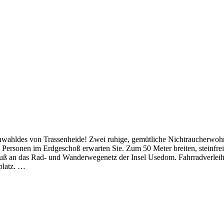
nwahldes von Trassenheide! Zwei ruhige, gemütliche Nichtraucherwoh
 Personen im Erdgeschoß erwarten Sie. Zum 50 Meter breiten, steinfre
uß an das Rad- und Wanderwegenetz der Insel Usedom. Fahrradverleiher
latz.
…