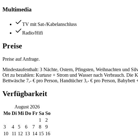
Multimedia
TV mit Sat-/Kabelanschluss
Radio/Hifi
Preise
Preise auf Anfrage.
Mindestaufenthalt: 3 Nächte, Ostern, Pfingsten, Weihnachten und Silv
Ort zu bezahlen: Kurtaxe + Strom und Wasser nach Verbrauch. Die Koste
Bettwäsche 7,- € pro Person, Handtücher 3,- € pro Person, Babybett 
Verfügbarkeit
August
2026
Mo
Di
Mi
Do
Fr
Sa
So
1
2
3
4
5
6
7
8
9
10
11
12
13
14
15
16