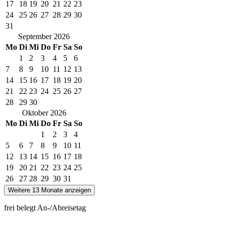
17
18
19
20
21
22
23
24
25
26
27
28
29
30
31
September
2026
Mo
Di
Mi
Do
Fr
Sa
So
1
2
3
4
5
6
7
8
9
10
11
12
13
14
15
16
17
18
19
20
21
22
23
24
25
26
27
28
29
30
Oktober
2026
Mo
Di
Mi
Do
Fr
Sa
So
1
2
3
4
5
6
7
8
9
10
11
12
13
14
15
16
17
18
19
20
21
22
23
24
25
26
27
28
29
30
31
Weitere 13 Monate anzeigen
frei
belegt
An-/Abreisetag