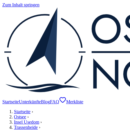
Zum Inhalt springen
Startseite
Unterkünfte
Blog
FAQ
Merkliste
Startseite
›
Ostsee
›
Insel Usedom
›
Trassenheide
›