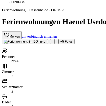
ON0434
Ferienwohnung
·
Trassenheide
·
ON0434
Ferienwohnungen Haenel Usedo
Unverbindlich anfragen
Merken
+
5
Fotos
Personen
bis 4
Zimmer
3
Schlafzimmer
2
Bäder