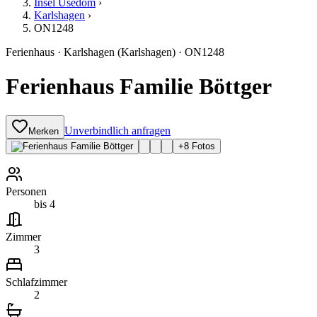
Insel Usedom
›
Karlshagen
›
ON1248
Ferienhaus
·
Karlshagen
(Karlshagen)
·
ON1248
Ferienhaus Familie Böttger
Unverbindlich anfragen
Merken
+
8
Fotos
Personen
bis 4
Zimmer
3
Schlafzimmer
2