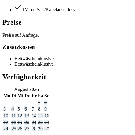
TV mit Sat-/Kabelanschluss
Preise
Preise auf Anfrage.
Zusatzkosten
Bettwäsche
inklusive
Bettwäsche
inklusive
Verfügbarkeit
August
2026
Mo
Di
Mi
Do
Fr
Sa
So
1
2
3
4
5
6
7
8
9
10
11
12
13
14
15
16
17
18
19
20
21
22
23
24
25
26
27
28
29
30