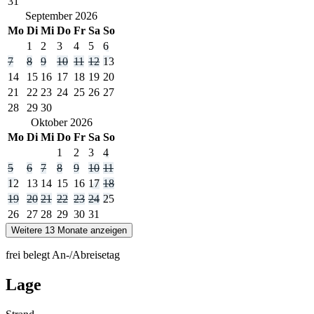
31
September
2026
Mo
Di
Mi
Do
Fr
Sa
So
1
2
3
4
5
6
7
8
9
10
11
12
13
14
15
16
17
18
19
20
21
22
23
24
25
26
27
28
29
30
Oktober
2026
Mo
Di
Mi
Do
Fr
Sa
So
1
2
3
4
5
6
7
8
9
10
11
12
13
14
15
16
17
18
19
20
21
22
23
24
25
26
27
28
29
30
31
Weitere 13 Monate anzeigen
frei
belegt
An-/Abreisetag
Lage