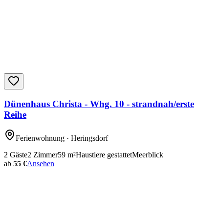
Dünenhaus Christa - Whg. 10 - strandnah/erste
Reihe
Ferienwohnung
· Heringsdorf
2
Gäste
2
Zimmer
59
m²
Haustiere gestattet
Meerblick
ab
55 €
Ansehen