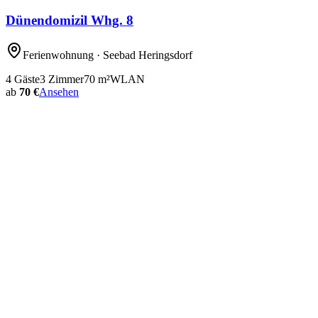
Dünendomizil Whg. 8
Ferienwohnung
· Seebad Heringsdorf
4
Gäste
3
Zimmer
70
m²
WLAN
ab
70 €
Ansehen