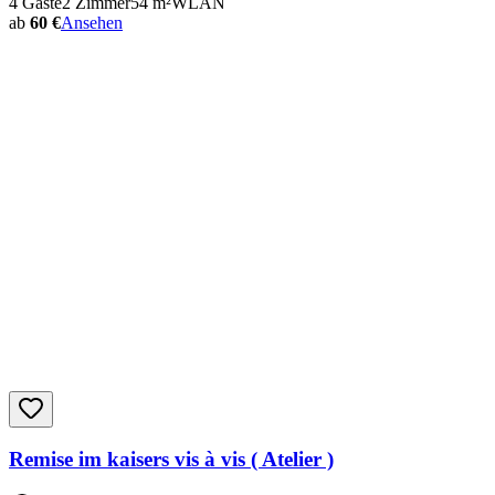
4
Gäste
2
Zimmer
54
m²
WLAN
ab
60 €
Ansehen
Remise im kaisers vis à vis ( Atelier )