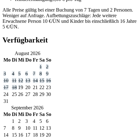
Alle Preise gültig bei einer Buchung von 7 Tagen und 2 Personen.
Weniger auf Anfrage. Aufbettungszuschläge: Jede weitere
Erwachsene Person 10 €/ÜN und Kinder bis einschließlich 16 Jahre
5 €/ÜN.
Verfügbarkeit
August
2026
Mo
Di
Mi
Do
Fr
Sa
So
1
2
3
4
5
6
7
8
9
10
11
12
13
14
15
16
17
18
19
20
21
22
23
24
25
26
27
28
29
30
31
September
2026
Mo
Di
Mi
Do
Fr
Sa
So
1
2
3
4
5
6
7
8
9
10
11
12
13
14
15
16
17
18
19
20