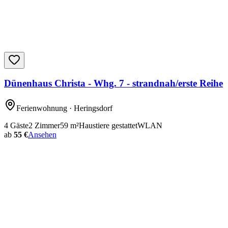
Dünenhaus Christa - Whg. 7 - strandnah/erste Reihe
Ferienwohnung
· Heringsdorf
4
Gäste
2
Zimmer
59
m²
Haustiere gestattet
WLAN
ab
55 €
Ansehen