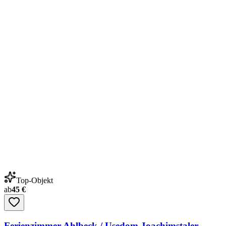
Top-Objekt
ab
45 €
Ferienzimmer Ahlbeck / Usedom Joachimstaler