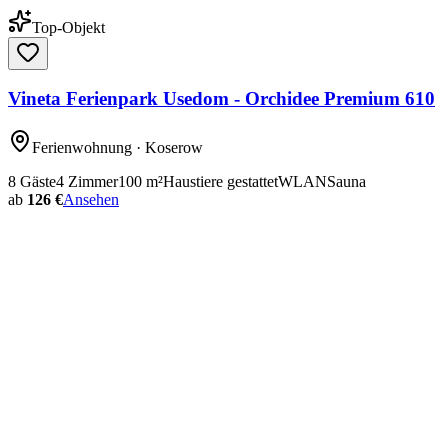
Top-Objekt
Vineta Ferienpark Usedom - Orchidee Premium 610
Ferienwohnung
· Koserow
8
Gäste
4
Zimmer
100
m²
Haustiere gestattet
WLAN
Sauna
ab
126 €
Ansehen