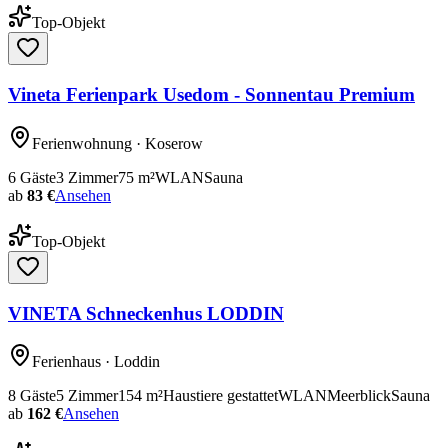
Top-Objekt
Vineta Ferienpark Usedom - Sonnentau Premium
Ferienwohnung
· Koserow
6
Gäste
3
Zimmer
75
m²
WLAN
Sauna
ab
83 €
Ansehen
Top-Objekt
VINETA Schneckenhus LODDIN
Ferienhaus
· Loddin
8
Gäste
5
Zimmer
154
m²
Haustiere gestattet
WLAN
Meerblick
Sauna
ab
162 €
Ansehen