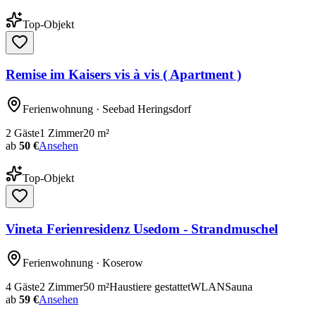
Top-Objekt
Remise im Kaisers vis à vis ( Apartment )
Ferienwohnung
· Seebad Heringsdorf
2
Gäste
1
Zimmer
20
m²
ab
50 €
Ansehen
Top-Objekt
Vineta Ferienresidenz Usedom - Strandmuschel
Ferienwohnung
· Koserow
4
Gäste
2
Zimmer
50
m²
Haustiere gestattet
WLAN
Sauna
ab
59 €
Ansehen