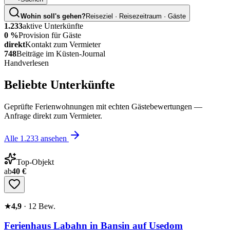
Wohin soll's gehen?
Reiseziel · Reisezeitraum · Gäste
1.233
aktive Unterkünfte
0 %
Provision für Gäste
direkt
Kontakt zum Vermieter
748
Beiträge im Küsten-Journal
Handverlesen
Beliebte Unterkünfte
Geprüfte Ferienwohnungen mit echten Gästebewertungen —
Anfrage direkt zum Vermieter.
Alle
1.233
ansehen
Top-Objekt
ab
40 €
★
4,9
·
12
Bew.
Ferienhaus Labahn in Bansin auf Usedom