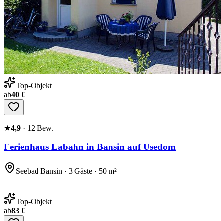
Top-Objekt
ab
40 €
★
4,9
·
12
Bew.
Ferienhaus Labahn in Bansin auf Usedom
Seebad Bansin · 3 Gäste · 50 m²
Top-Objekt
ab
83 €