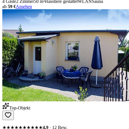
4
Gäste
2
Zimmer
50
m²
Haustiere gestattet
WLAN
Sauna
ab
59 €
Ansehen
Top-Objekt
★★★★★
★★★★★
4,9
·
12
Bew.