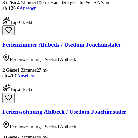
8
Gäste
4
Zimmer
100
m²
Haustiere gestattet
WLAN
Sauna
ab
126 €
Ansehen
Top-Objekt
Ferienzimmer Ahlbeck / Usedom Joachimstaler
Ferienwohnung
· Seebad Ahlbeck
2
Gäste
1
Zimmer
27
m²
ab
45 €
Ansehen
Top-Objekt
Ferienwohnung Ahlbeck / Usedom Joachimstaler
Ferienwohnung
· Seebad Ahlbeck
3
Gäste
2
Zimmer
48
m²