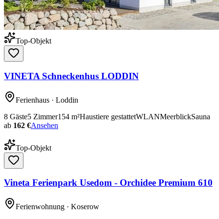
Top-Objekt
VINETA Schneckenhus LODDIN
Ferienhaus
· Loddin
8
Gäste
5
Zimmer
154
m²
Haustiere gestattet
WLAN
Meerblick
Sauna
ab
162 €
Ansehen
Top-Objekt
Vineta Ferienpark Usedom - Orchidee Premium 610
Ferienwohnung
· Koserow