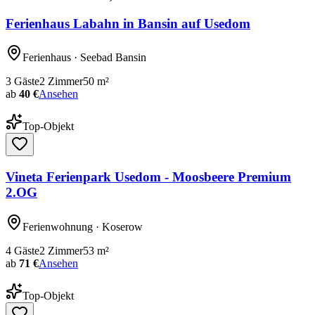
Ferienhaus Labahn in Bansin auf Usedom
Ferienhaus
· Seebad Bansin
3
Gäste
2
Zimmer
50
m²
ab
40 €
Ansehen
Top-Objekt
Vineta Ferienpark Usedom - Moosbeere Premium
2.OG
Ferienwohnung
· Koserow
4
Gäste
2
Zimmer
53
m²
ab
71 €
Ansehen
Top-Objekt