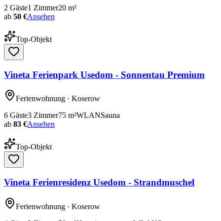
2
Gäste
1
Zimmer
20
m²
ab
50 €
Ansehen
Top-Objekt
Vineta Ferienpark Usedom - Sonnentau Premium
Ferienwohnung
· Koserow
6
Gäste
3
Zimmer
75
m²
WLAN
Sauna
ab
83 €
Ansehen
Top-Objekt
Vineta Ferienresidenz Usedom - Strandmuschel
Ferienwohnung
· Koserow