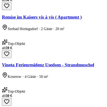
Remise im Kaisers vis à vis ( Apartment )
Seebad Heringsdorf · 2 Gäste · 20 m²
Top-Objekt
ab
59 €
Vineta Ferienresidenz Usedom - Strandmuschel
Koserow · 4 Gäste · 50 m²
Top-Objekt
ab
50 €