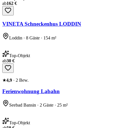
ab
162 €
VINETA Schneckenhus LODDIN
Loddin · 8 Gäste · 154 m²
Top-Objekt
ab
30 €
★
4,9
·
2
Bew.
Ferienwohnung Labahn
Seebad Bansin · 2 Gäste · 25 m²
Top-Objekt
ab
50 €