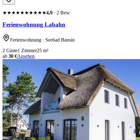
★★★★★
★★★★★
4,9
·
2
Bew.
Ferienwohnung Labahn
Ferienwohnung
· Seebad Bansin
2
Gäste
1
Zimmer
25
m²
ab
30 €
Ansehen