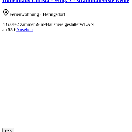
Dünenhaus Christa - Whg. 7 - strandnah/erste Reihe
Ferienwohnung
· Heringsdorf
4
Gäste
2
Zimmer
59
m²
Haustiere gestattet
WLAN
ab
55 €
Ansehen