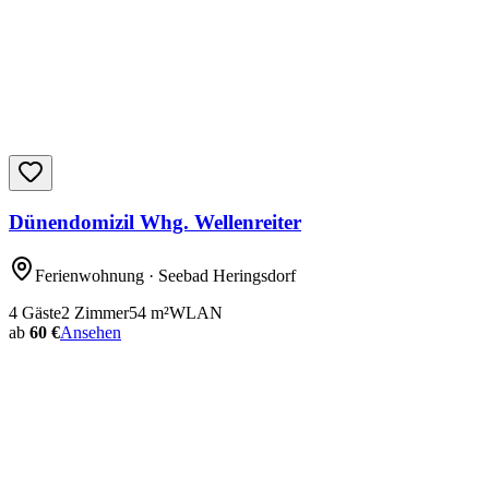
Dünendomizil Whg. Wellenreiter
Ferienwohnung
· Seebad Heringsdorf
4
Gäste
2
Zimmer
54
m²
WLAN
ab
60 €
Ansehen