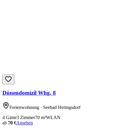
Dünendomizil Whg. 8
Ferienwohnung
· Seebad Heringsdorf
4
Gäste
3
Zimmer
70
m²
WLAN
ab
70 €
Ansehen