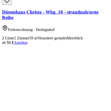
Dünenhaus Christa - Whg. 10 - strandnah/erste
Reihe
Ferienwohnung
· Heringsdorf
2
Gäste
2
Zimmer
59
m²
Haustiere gestattet
Meerblick
ab
55 €
Ansehen