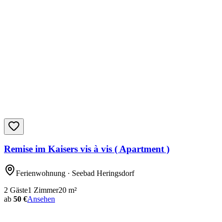
Remise im Kaisers vis à vis ( Apartment )
Ferienwohnung
· Seebad Heringsdorf
2
Gäste
1
Zimmer
20
m²
ab
50 €
Ansehen