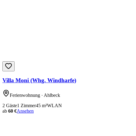
Villa Moni (Whg. Windharfe)
Ferienwohnung
· Ahlbeck
2
Gäste
1
Zimmer
45
m²
WLAN
ab
60 €
Ansehen