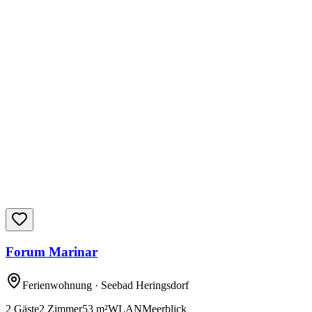
Forum Marinar
Ferienwohnung
· Seebad Heringsdorf
2
Gäste
2
Zimmer
53
m²
WLAN
Meerblick