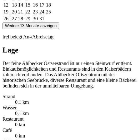
12
13
14
15
16
17
18
19
20
21
22
23
24
25
26
27
28
29
30
31
Weitere 13 Monate anzeigen
frei
belegt
An-/Abreisetag
Lage
Der feine Ahlbecker Ostseestrand ist nur einen Steinwurf entfernt.
Einkaufsmöglichkeiten und Restaurants sind in den Kaiserbädern
zahlreich vorhanden. Das Ahlbecker Ortszentrum mit der
historischen Seebrücke, diverse Restaurant und eine kleine Bäckerei
befinden sich in der unmittelbaren Umgebung.
Strand
0,1 km
Wasser
0,1 km
Restaurant
0 km
Café
0 km