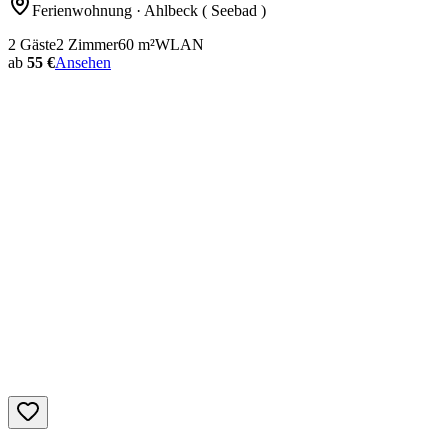
Ferienwohnung
· Ahlbeck ( Seebad )
2
Gäste
2
Zimmer
60
m²
WLAN
ab
55 €
Ansehen