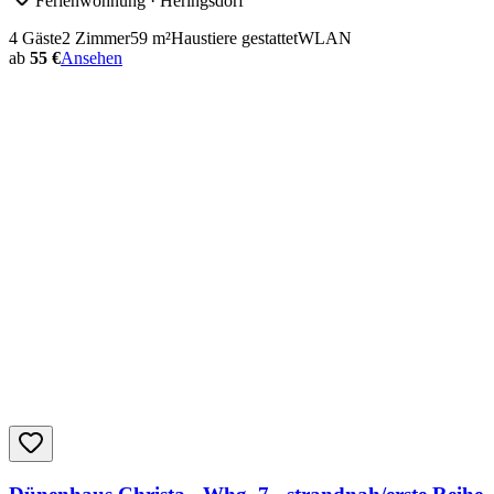
Ferienwohnung
· Heringsdorf
4
Gäste
2
Zimmer
59
m²
Haustiere gestattet
WLAN
ab
55 €
Ansehen