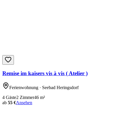
Remise im kaisers vis à vis ( Atelier )
Ferienwohnung
· Seebad Heringsdorf
4
Gäste
2
Zimmer
46
m²
ab
55 €
Ansehen